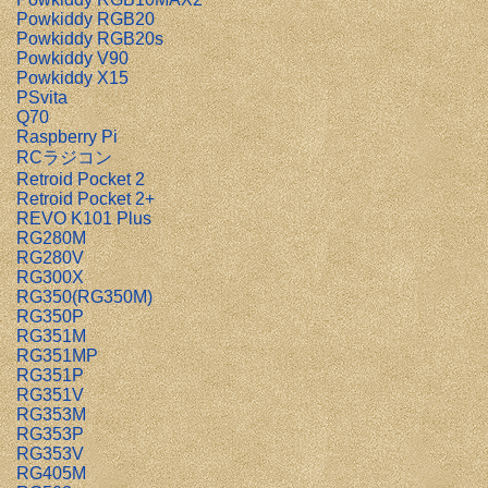
Powkiddy RGB20
Powkiddy RGB20s
Powkiddy V90
Powkiddy X15
PSvita
Q70
Raspberry Pi
RCラジコン
Retroid Pocket 2
Retroid Pocket 2+
REVO K101 Plus
RG280M
RG280V
RG300X
RG350(RG350M)
RG350P
RG351M
RG351MP
RG351P
RG351V
RG353M
RG353P
RG353V
RG405M