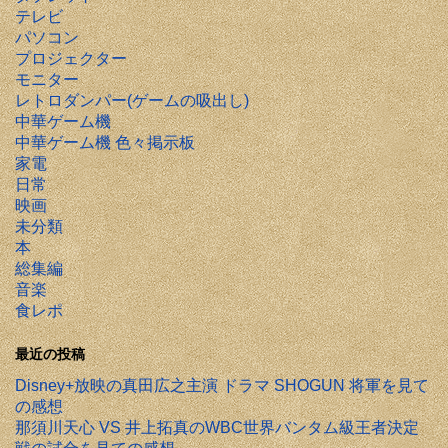
テレビ
パソコン
プロジェクター
モニター
レトロダンパー(ゲームの吸出し)
中華ゲーム機
中華ゲーム機 色々掲示板
家電
日常
映画
未分類
本
総集編
音楽
食レポ
最近の投稿
Disney+放映の真田広之主演 ドラマ SHOGUN 将軍を見て
の感想
那須川天心 VS 井上拓真のWBC世界バンタム級王者決定