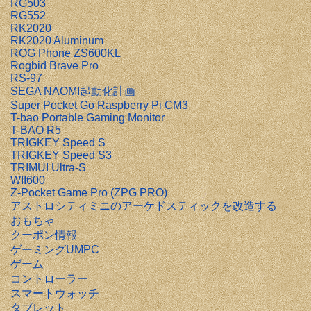
RG503
RG552
RK2020
RK2020 Aluminum
ROG Phone ZS600KL
Rogbid Brave Pro
RS-97
SEGA NAOMI起動化計画
Super Pocket Go Raspberry Pi CM3
T-bao Portable Gaming Monitor
T-BAO R5
TRIGKEY Speed S
TRIGKEY Speed S3
TRIMUI Ultra-S
WII600
Z-Pocket Game Pro (ZPG PRO)
アストロシティミニのアーケドスティックを改造する
おもちゃ
クーポン情報
ゲーミングUMPC
ゲーム
コントローラー
スマートウォッチ
タブレット