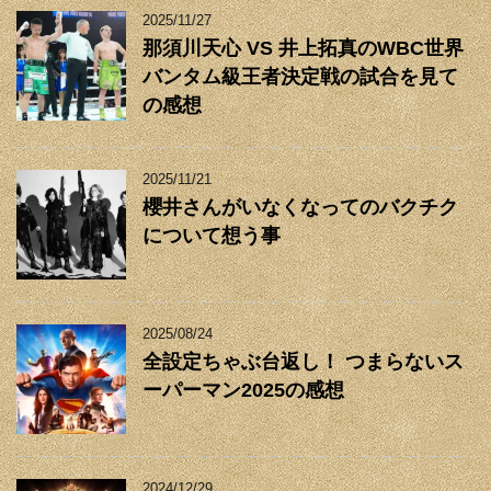
2025/11/27
那須川天心 VS 井上拓真のWBC世界
バンタム級王者決定戦の試合を見て
の感想
2025/11/21
櫻井さんがいなくなってのバクチク
について想う事
2025/08/24
全設定ちゃぶ台返し！ つまらないス
ーパーマン2025の感想
2024/12/29