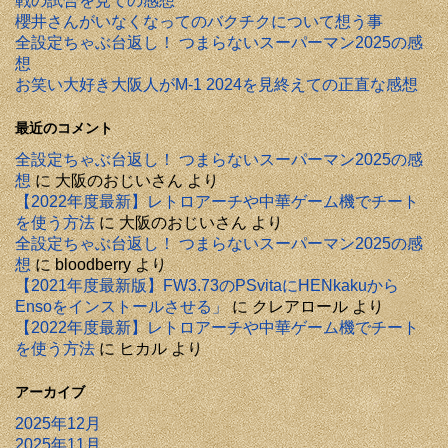
戦の試合を見ての感想
櫻井さんがいなくなってのバクチクについて想う事
全設定ちゃぶ台返し！ つまらないスーパーマン2025の感
想
お笑い大好き大阪人がM-1 2024を見終えての正直な感想
最近のコメント
全設定ちゃぶ台返し！ つまらないスーパーマン2025の感
想
に
大阪のおじいさん
より
【2022年度最新】レトロアーチや中華ゲーム機でチート
を使う方法
に
大阪のおじいさん
より
全設定ちゃぶ台返し！ つまらないスーパーマン2025の感
想
に
bloodberry
より
【2021年度最新版】FW3.73のPSvitaにHENkakuから
Ensoをインストールさせる」
に
クレアロール
より
【2022年度最新】レトロアーチや中華ゲーム機でチート
を使う方法
に
ヒカル
より
アーカイブ
2025年12月
2025年11月