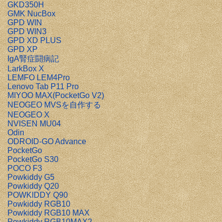
GKD350H
GMK NucBox
GPD WIN
GPD WIN3
GPD XD PLUS
GPD XP
IgA腎症闘病記
LarkBox X
LEMFO LEM4Pro
Lenovo Tab P11 Pro
MIYOO MAX(PocketGo V2)
NEOGEO MVSを自作する
NEOGEO X
NVISEN MU04
Odin
ODROID-GO Advance
PocketGo
PocketGo S30
POCO F3
Powkiddy G5
Powkiddy Q20
POWKIDDY Q90
Powkiddy RGB10
Powkiddy RGB10 MAX
Powkiddy RGB10MAX2