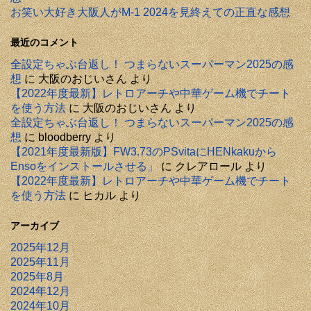
お笑い大好き大阪人がM-1 2024を見終えての正直な感想
最近のコメント
全設定ちゃぶ台返し！ つまらないスーパーマン2025の感
想
に
大阪のおじいさん
より
【2022年度最新】レトロアーチや中華ゲーム機でチート
を使う方法
に
大阪のおじいさん
より
全設定ちゃぶ台返し！ つまらないスーパーマン2025の感
想
に
bloodberry
より
【2021年度最新版】FW3.73のPSvitaにHENkakuから
Ensoをインストールさせる」
に
クレアロール
より
【2022年度最新】レトロアーチや中華ゲーム機でチート
を使う方法
に
ヒカル
より
アーカイブ
2025年12月
2025年11月
2025年8月
2024年12月
2024年10月