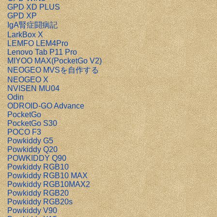
GPD XD PLUS
GPD XP
IgA腎症闘病記
LarkBox X
LEMFO LEM4Pro
Lenovo Tab P11 Pro
MIYOO MAX(PocketGo V2)
NEOGEO MVSを自作する
NEOGEO X
NVISEN MU04
Odin
ODROID-GO Advance
PocketGo
PocketGo S30
POCO F3
Powkiddy G5
Powkiddy Q20
POWKIDDY Q90
Powkiddy RGB10
Powkiddy RGB10 MAX
Powkiddy RGB10MAX2
Powkiddy RGB20
Powkiddy RGB20s
Powkiddy V90