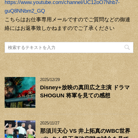
https://www.youtube.com/channel/UC12oO7Nhb7-
guQ8NNbm2_GQ
こちらはお仕事専用メールですのでご質問などの御連
絡にはお返事致しかねますのでご了承ください
2025/12/29
Disney+放映の真田広之主演 ドラマ
SHOGUN 将軍を見ての感想
2025/11/27
那須川天心 VS 井上拓真のWBC世界