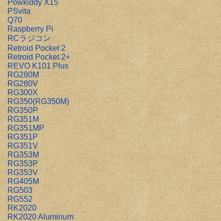
Powkiddy X15
PSvita
Q70
Raspberry Pi
RCラジコン
Retroid Pocket 2
Retroid Pocket 2+
REVO K101 Plus
RG280M
RG280V
RG300X
RG350(RG350M)
RG350P
RG351M
RG351MP
RG351P
RG351V
RG353M
RG353P
RG353V
RG405M
RG503
RG552
RK2020
RK2020 Aluminum