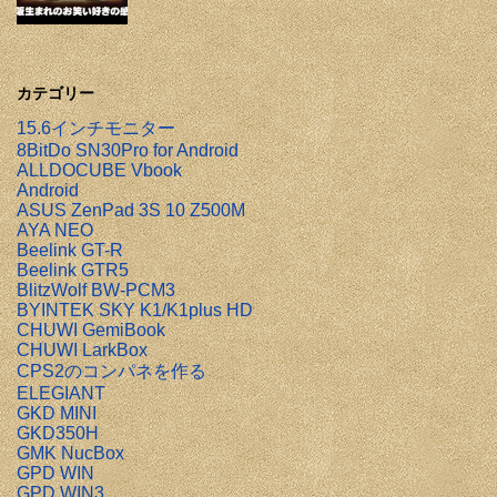
カテゴリー
15.6インチモニター
8BitDo SN30Pro for Android
ALLDOCUBE Vbook
Android
ASUS ZenPad 3S 10 Z500M
AYA NEO
Beelink GT-R
Beelink GTR5
BlitzWolf BW-PCM3
BYINTEK SKY K1/K1plus HD
CHUWI GemiBook
CHUWI LarkBox
CPS2のコンパネを作る
ELEGIANT
GKD MINI
GKD350H
GMK NucBox
GPD WIN
GPD WIN3