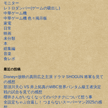
モニター
レトロダンパー(ゲームの吸出し)
中華ゲーム機
中華ゲーム機 色々掲示板
家電
日常
映画
未分類
本
総集編
音楽
食レポ
最近の投稿
Disney+放映の真田広之主演 ドラマ SHOGUN 将軍を見て
の感想
那須川天心 VS 井上拓真のWBC世界バンタム級王者決定
戦の試合を見ての感想
櫻井さんがいなくなってのバクチクについて想う事
全設定ちゃぶ台返し！ つまらないスーパーマン2025の感
想