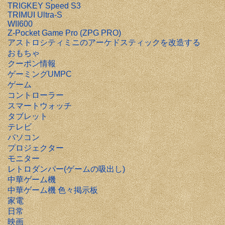
TRIGKEY Speed S3
TRIMUI Ultra-S
WII600
Z-Pocket Game Pro (ZPG PRO)
アストロシティミニのアーケドスティックを改造する
おもちゃ
クーポン情報
ゲーミングUMPC
ゲーム
コントローラー
スマートウォッチ
タブレット
テレビ
パソコン
プロジェクター
モニター
レトロダンパー(ゲームの吸出し)
中華ゲーム機
中華ゲーム機 色々掲示板
家電
日常
映画