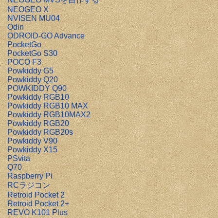
NEOGEO X
NVISEN MU04
Odin
ODROID-GO Advance
PocketGo
PocketGo S30
POCO F3
Powkiddy G5
Powkiddy Q20
POWKIDDY Q90
Powkiddy RGB10
Powkiddy RGB10 MAX
Powkiddy RGB10MAX2
Powkiddy RGB20
Powkiddy RGB20s
Powkiddy V90
Powkiddy X15
PSvita
Q70
Raspberry Pi
RCラジコン
Retroid Pocket 2
Retroid Pocket 2+
REVO K101 Plus