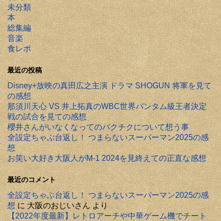
未分類
本
総集編
音楽
食レポ
最近の投稿
Disney+放映の真田広之主演 ドラマ SHOGUN 将軍を見て
の感想
那須川天心 VS 井上拓真のWBC世界バンタム級王者決定
戦の試合を見ての感想
櫻井さんがいなくなってのバクチクについて想う事
全設定ちゃぶ台返し！ つまらないスーパーマン2025の感
想
お笑い大好き大阪人がM-1 2024を見終えての正直な感想
最近のコメント
全設定ちゃぶ台返し！ つまらないスーパーマン2025の感
想
に
大阪のおじいさん
より
【2022年度最新】レトロアーチや中華ゲーム機でチート