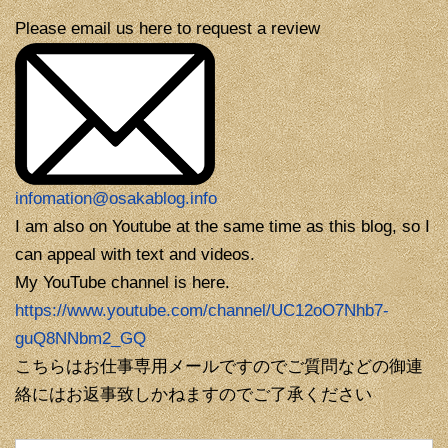
Please email us here to request a review
infomation@osakablog.info
I am also on Youtube at the same time as this blog, so I
can appeal with text and videos.
My YouTube channel is here.
https://www.youtube.com/channel/UC12oO7Nhb7-
guQ8NNbm2_GQ
こちらはお仕事専用メールですのでご質問などの御連
絡にはお返事致しかねますのでご了承ください