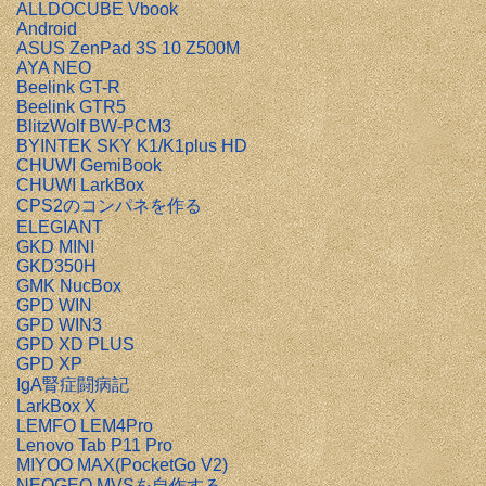
ALLDOCUBE Vbook
Android
ASUS ZenPad 3S 10 Z500M
AYA NEO
Beelink GT-R
Beelink GTR5
BlitzWolf BW-PCM3
BYINTEK SKY K1/K1plus HD
CHUWI GemiBook
CHUWI LarkBox
CPS2のコンパネを作る
ELEGIANT
GKD MINI
GKD350H
GMK NucBox
GPD WIN
GPD WIN3
GPD XD PLUS
GPD XP
IgA腎症闘病記
LarkBox X
LEMFO LEM4Pro
Lenovo Tab P11 Pro
MIYOO MAX(PocketGo V2)
NEOGEO MVSを自作する