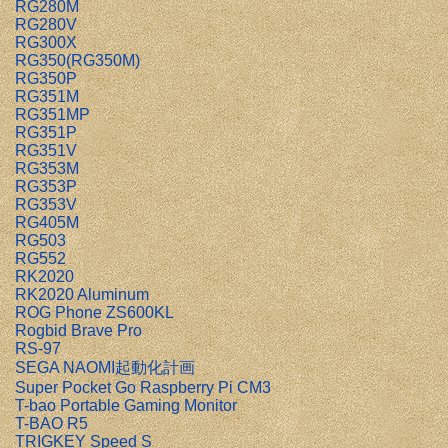
RG280M
RG280V
RG300X
RG350(RG350M)
RG350P
RG351M
RG351MP
RG351P
RG351V
RG353M
RG353P
RG353V
RG405M
RG503
RG552
RK2020
RK2020 Aluminum
ROG Phone ZS600KL
Rogbid Brave Pro
RS-97
SEGA NAOMI起動化計画
Super Pocket Go Raspberry Pi CM3
T-bao Portable Gaming Monitor
T-BAO R5
TRIGKEY Speed S