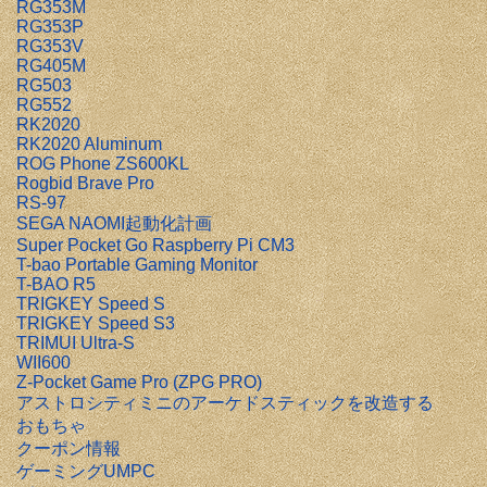
RG353M
RG353P
RG353V
RG405M
RG503
RG552
RK2020
RK2020 Aluminum
ROG Phone ZS600KL
Rogbid Brave Pro
RS-97
SEGA NAOMI起動化計画
Super Pocket Go Raspberry Pi CM3
T-bao Portable Gaming Monitor
T-BAO R5
TRIGKEY Speed S
TRIGKEY Speed S3
TRIMUI Ultra-S
WII600
Z-Pocket Game Pro (ZPG PRO)
アストロシティミニのアーケドスティックを改造する
おもちゃ
クーポン情報
ゲーミングUMPC