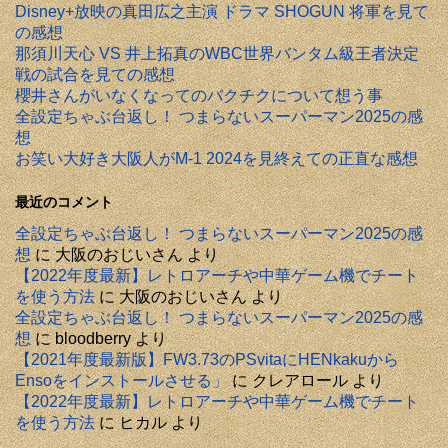
Disney+放映の真田広之主演 ドラマ SHOGUN 将軍を見て
の感想
那須川天心 VS 井上拓真のWBC世界バンタム級王者決定
戦の試合を見ての感想
櫻井さんがいなくなってのバクチクについて想う事
全設定ちゃぶ台返し！ つまらないスーパーマン2025の感
想
お笑い大好き大阪人がM-1 2024を見終えての正直な感想
最近のコメント
全設定ちゃぶ台返し！ つまらないスーパーマン2025の感
想
に
大阪のおじいさん
より
【2022年度最新】レトロアーチや中華ゲーム機でチート
を使う方法
に
大阪のおじいさん
より
全設定ちゃぶ台返し！ つまらないスーパーマン2025の感
想
に
bloodberry
より
【2021年度最新版】FW3.73のPSvitaにHENkakuから
Ensoをインストールさせる」
に
クレアロール
より
【2022年度最新】レトロアーチや中華ゲーム機でチート
を使う方法
に
ヒカル
より