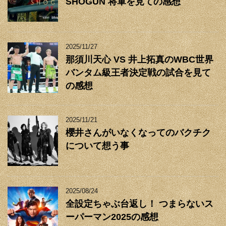
SHOGUN 将軍を見ての感想
2025/11/27
那須川天心 VS 井上拓真のWBC世界
バンタム級王者決定戦の試合を見て
の感想
2025/11/21
櫻井さんがいなくなってのバクチク
について想う事
2025/08/24
全設定ちゃぶ台返し！ つまらないス
ーパーマン2025の感想