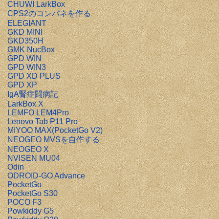
CHUWI LarkBox
CPS2のコンパネを作る
ELEGIANT
GKD MINI
GKD350H
GMK NucBox
GPD WIN
GPD WIN3
GPD XD PLUS
GPD XP
IgA腎症闘病記
LarkBox X
LEMFO LEM4Pro
Lenovo Tab P11 Pro
MIYOO MAX(PocketGo V2)
NEOGEO MVSを自作する
NEOGEO X
NVISEN MU04
Odin
ODROID-GO Advance
PocketGo
PocketGo S30
POCO F3
Powkiddy G5