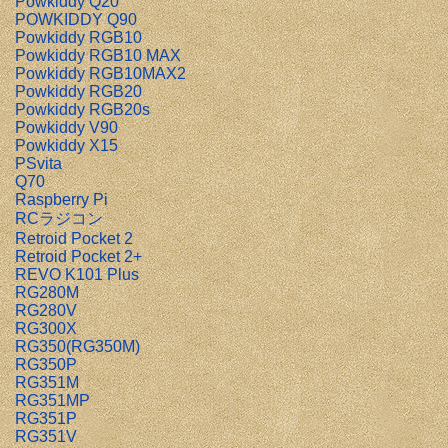
Powkiddy Q20
POWKIDDY Q90
Powkiddy RGB10
Powkiddy RGB10 MAX
Powkiddy RGB10MAX2
Powkiddy RGB20
Powkiddy RGB20s
Powkiddy V90
Powkiddy X15
PSvita
Q70
Raspberry Pi
RCラジコン
Retroid Pocket 2
Retroid Pocket 2+
REVO K101 Plus
RG280M
RG280V
RG300X
RG350(RG350M)
RG350P
RG351M
RG351MP
RG351P
RG351V