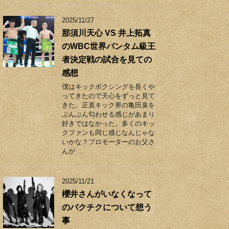
2025/11/27
那須川天心 VS 井上拓真
のWBC世界バンタム級王
者決定戦の試合を見ての
感想
僕はキックボクシングを長くや
ってきたので天心をずっと見て
きた。正直キック界の亀田臭を
ぷんぷん匂わせる感じがあまり
好きではなかった。多くのキッ
クファンも同じ感じなんじゃな
いかな？プロモーターのお父さ
んが …
2025/11/21
櫻井さんがいなくなって
のバクチクについて想う
事