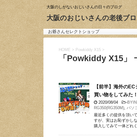
大阪のしがないおじいさんの日々のブログ
大阪のおじいさんの老後ブロ
お爺さんセレクトショップ
HOME
>
Powkiddy X15
>
「Powkiddy X15」
【前半】海外のEC
買い物をしてみた
2020/08/04
-
BYIN
RG350(RG350M)
,
パソ
最近多くの提供を頂いて
すが、実はお恥ずかし
購入してみて一体どれく