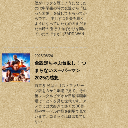
僕がロックを聴くようになった
のは中学生の時の友達から「狂
った太陽」を貸してもらってか
らです。 少しずつ音楽を聴く
ようになっていたもののまだま
だ当時の流行り曲ばかりを聞い
ていたのですが（ZARD,WAN
…
2025/08/24
全設定ちゃぶ台返し！ つ
まらないスーパーマン
2025の感想
前置き 私はクリストファリー
ブ版を３から劇場で見て、その
後レンタルビデオや日曜洋画劇
場で１と２を見た世代です。ア
メコミは大好きで多くのDC作
品やマーベル作品を劇場で見て
います。コミックはほぼ見てい
ない …