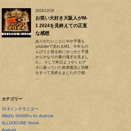
2024/12/29
お笑い大好き大阪人がM-
1 2024を見終えての正直
な感想
ありがたいことに今や予選も
youtubeで見れるM1。今年もの
んびりと寝る前にせっせと予選
からかなりの量の漫才を見まし
た。 そして昨日ようやくビデ
オに撮っていた敗者復活と決勝
をすべて見終えましたので個
…
カテゴリー
15.6インチモニター
8BitDo SN30Pro for Android
ALLDOCUBE Vbook
Android