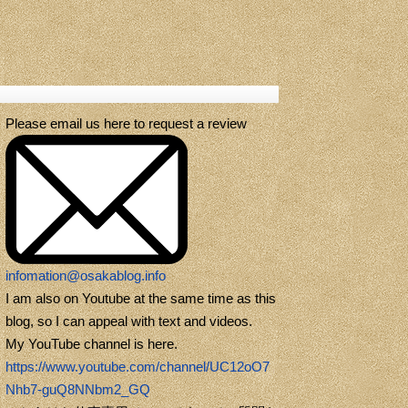
Please email us here to request a review
infomation@osakablog.info
I am also on Youtube at the same time as this
blog, so I can appeal with text and videos.
My YouTube channel is here.
https://www.youtube.com/channel/UC12oO7
Nhb7-guQ8NNbm2_GQ