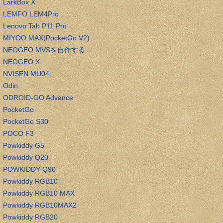
LarkBox X
LEMFO LEM4Pro
Lenovo Tab P11 Pro
MIYOO MAX(PocketGo V2)
NEOGEO MVSを自作する
NEOGEO X
NVISEN MU04
Odin
ODROID-GO Advance
PocketGo
PocketGo S30
POCO F3
Powkiddy G5
Powkiddy Q20
POWKIDDY Q90
Powkiddy RGB10
Powkiddy RGB10 MAX
Powkiddy RGB10MAX2
Powkiddy RGB20