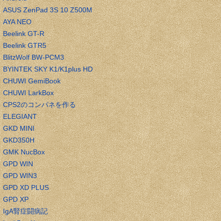
ASUS ZenPad 3S 10 Z500M
AYA NEO
Beelink GT-R
Beelink GTR5
BlitzWolf BW-PCM3
BYINTEK SKY K1/K1plus HD
CHUWI GemiBook
CHUWI LarkBox
CPS2のコンパネを作る
ELEGIANT
GKD MINI
GKD350H
GMK NucBox
GPD WIN
GPD WIN3
GPD XD PLUS
GPD XP
IgA腎症闘病記