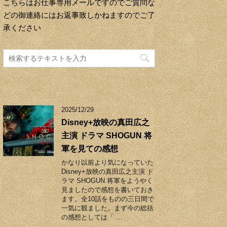
こちらはお仕事専用メールですのでご質問な
どの御連絡にはお返事致しかねますのでご了
承ください
2025/12/29
Disney+放映の真田広之
主演 ドラマ SHOGUN 将
軍を見ての感想
かなり以前より気になっていた
Disney+放映の真田広之主演 ド
ラマ SHOGUN 将軍をようやく
見ましたので感想を書いておき
ます。全10話をものの三日間で
一気に観ました。まず今の総括
の感想としては「 …