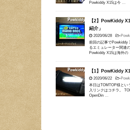
Powkiddy X15は今 …
【2】PowKidd
紹介」
2020/06/28
-
Powk
前回の記事でPowkid
るエミュレーター関連
Powkiddy X15は海外の
【1】PowKidd
2020/06/22
-
Powk
本日はTOMTOP様と
入リンクはコチラ。 TOM
OpenDin …