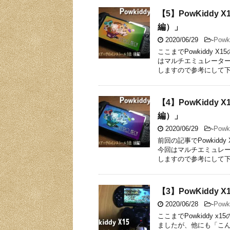
【5】PowKidd
編）」
2020/06/29
-
Powk
ここまでPowkiddy
はマルチエミュレータ
しますので参考にして下
【4】PowKidd
編）」
2020/06/29
-
Powk
前回の記事でPowkid
今回はマルチエミュレ
しますので参考にして下
【3】PowKidd
2020/06/28
-
Powk
ここまでPowkiddy
ましたが、他にも「こん