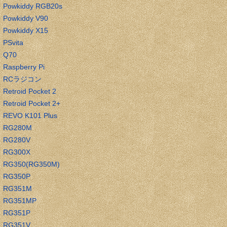
Powkiddy RGB20s
Powkiddy V90
Powkiddy X15
PSvita
Q70
Raspberry Pi
RCラジコン
Retroid Pocket 2
Retroid Pocket 2+
REVO K101 Plus
RG280M
RG280V
RG300X
RG350(RG350M)
RG350P
RG351M
RG351MP
RG351P
RG351V