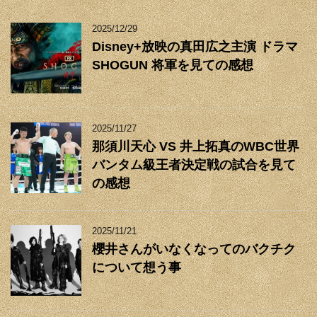
2025/12/29
Disney+放映の真田広之主演 ドラマ
SHOGUN 将軍を見ての感想
2025/11/27
那須川天心 VS 井上拓真のWBC世界
バンタム級王者決定戦の試合を見て
の感想
2025/11/21
櫻井さんがいなくなってのバクチク
について想う事