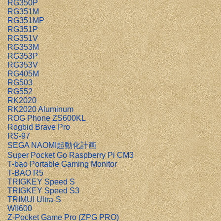
RG350P
RG351M
RG351MP
RG351P
RG351V
RG353M
RG353P
RG353V
RG405M
RG503
RG552
RK2020
RK2020 Aluminum
ROG Phone ZS600KL
Rogbid Brave Pro
RS-97
SEGA NAOMI起動化計画
Super Pocket Go Raspberry Pi CM3
T-bao Portable Gaming Monitor
T-BAO R5
TRIGKEY Speed S
TRIGKEY Speed S3
TRIMUI Ultra-S
WII600
Z-Pocket Game Pro (ZPG PRO)