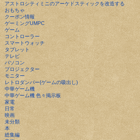
アストロシティミニのアーケドスティックを改造する
おもちゃ
クーポン情報
ゲーミングUMPC
ゲーム
コントローラー
スマートウォッチ
タブレット
テレビ
パソコン
プロジェクター
モニター
レトロダンパー(ゲームの吸出し)
中華ゲーム機
中華ゲーム機 色々掲示板
家電
日常
映画
未分類
本
総集編