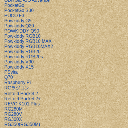
ODROID-GO Advance
PocketGo
PocketGo S30
POCO F3
Powkiddy G5
Powkiddy Q20
POWKIDDY Q90
Powkiddy RGB10
Powkiddy RGB10 MAX
Powkiddy RGB10MAX2
Powkiddy RGB20
Powkiddy RGB20s
Powkiddy V90
Powkiddy X15
PSvita
Q70
Raspberry Pi
RCラジコン
Retroid Pocket 2
Retroid Pocket 2+
REVO K101 Plus
RG280M
RG280V
RG300X
RG350(RG350M)