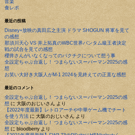
音楽
食レポ
最近の投稿
Disney+放映の真田広之主演 ドラマ SHOGUN 将軍を見て
の感想
那須川天心 VS 井上拓真のWBC世界バンタム級王者決定
戦の試合を見ての感想
櫻井さんがいなくなってのバクチクについて想う事
全設定ちゃぶ台返し！ つまらないスーパーマン2025の感
想
お笑い大好き大阪人がM-1 2024を見終えての正直な感想
最近のコメント
全設定ちゃぶ台返し！ つまらないスーパーマン2025の感
想
に
大阪のおじいさん
より
【2022年度最新】レトロアーチや中華ゲーム機でチート
を使う方法
に
大阪のおじいさん
より
全設定ちゃぶ台返し！ つまらないスーパーマン2025の感
想
に
bloodberry
より