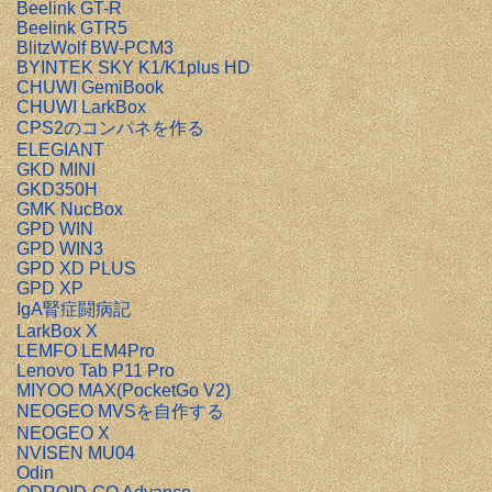
Beelink GT-R
Beelink GTR5
BlitzWolf BW-PCM3
BYINTEK SKY K1/K1plus HD
CHUWI GemiBook
CHUWI LarkBox
CPS2のコンパネを作る
ELEGIANT
GKD MINI
GKD350H
GMK NucBox
GPD WIN
GPD WIN3
GPD XD PLUS
GPD XP
IgA腎症闘病記
LarkBox X
LEMFO LEM4Pro
Lenovo Tab P11 Pro
MIYOO MAX(PocketGo V2)
NEOGEO MVSを自作する
NEOGEO X
NVISEN MU04
Odin