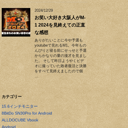
2024/12/29
お笑い大好き大阪人がM-
1 2024を見終えての正直
な感想
ありがたいことに今や予選も
youtubeで見れるM1。今年もの
んびりと寝る前にせっせと予選
からかなりの量の漫才を見まし
た。 そして昨日ようやくビデ
オに撮っていた敗者復活と決勝
をすべて見終えましたので個
…
カテゴリー
15.6インチモニター
8BitDo SN30Pro for Android
ALLDOCUBE Vbook
Android