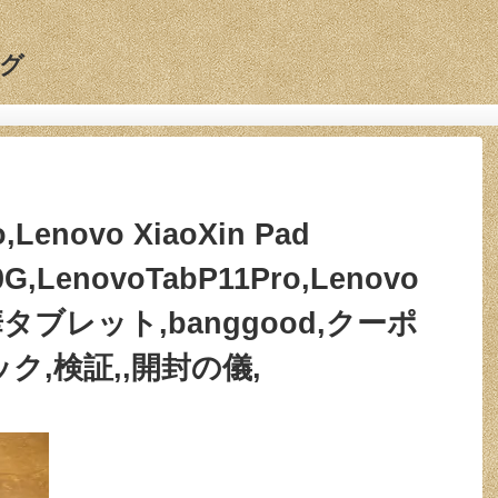
グ
o,Lenovo XiaoXin Pad
0G,LenovoTabP11Pro,Lenovo
,中華タブレット,banggood,クーポ
ク,検証,,開封の儀,