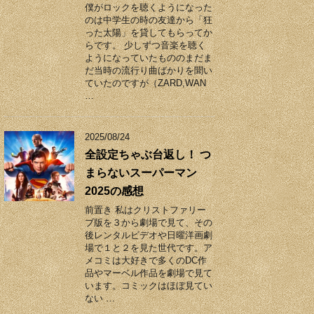
僕がロックを聴くようになった
のは中学生の時の友達から「狂
った太陽」を貸してもらってか
らです。 少しずつ音楽を聴く
ようになっていたもののまだま
だ当時の流行り曲ばかりを聞い
ていたのですが（ZARD,WAN
…
2025/08/24
全設定ちゃぶ台返し！ つ
まらないスーパーマン
2025の感想
前置き 私はクリストファリー
ブ版を３から劇場で見て、その
後レンタルビデオや日曜洋画劇
場で１と２を見た世代です。ア
メコミは大好きで多くのDC作
品やマーベル作品を劇場で見て
います。コミックはほぼ見てい
ない …