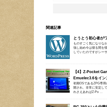
関連記事
とうとう初心者が
ものすごく気になりながら
強し始め今は寝る間を惜
していたのですがシーサ
【4】Z-Pocket 
Emuelec3.6を
初期OSであるZPG専用の
開され、非常に安定して
れさえあればZ-Po …
RG-350という