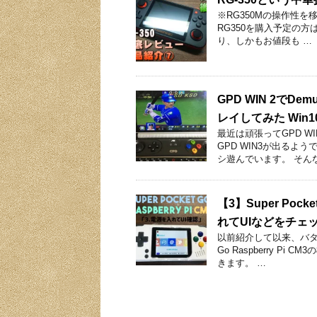
※RG350Mの操作性を
RG350を購入予定の方
り、しかもお値段も …
GPD WIN 2で
レイしてみた Win1
最近は頑張ってGPD 
GPD WIN3が出るよ
シ遊んでいます。 そんな
【3】Super Pock
れてUIなどをチェ
以前紹介して以来、バタバ
Go Raspberry 
きます。 …