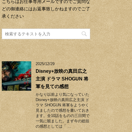
こちらはお仕事専用メールですのでご質問な
どの御連絡にはお返事致しかねますのでご了
承ください
2025/12/29
Disney+放映の真田広之
主演 ドラマ SHOGUN 将
軍を見ての感想
かなり以前より気になっていた
Disney+放映の真田広之主演 ド
ラマ SHOGUN 将軍をようやく
見ましたので感想を書いておき
ます。全10話をものの三日間で
一気に観ました。まず今の総括
の感想としては「 …