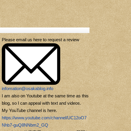
Please email us here to request a review
infomation@osakablog.info
I am also on Youtube at the same time as this
blog, so I can appeal with text and videos.
My YouTube channel is here.
https://www.youtube.com/channel/UC12oO7
Nhb7-guQ8NNbm2_GQ