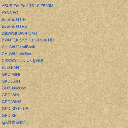
ASUS ZenPad 3S 10 Z500M
AYA NEO
Beelink GT-R
Beelink GTR5
BlitzWolf BW-PCM3
BYINTEK SKY K1/K1plus HD
CHUWI GemiBook
CHUWI LarkBox
CPS2のコンパネを作る
ELEGIANT
GKD MINI
GKD350H
GMK NucBox
GPD WIN
GPD WIN3
GPD XD PLUS
GPD XP
IgA腎症闘病記