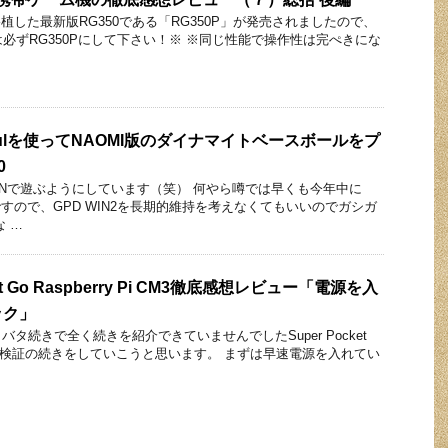
移植した最新版RG350である「RG350P」が発売されましたので、
は必ずRG350Pにして下さい！※ ※同じ性能で操作性は完ぺきにな
Demulを使ってNAOMI版のダイナマイトベースボールをプ
0
WINで遊ぶようにしています（笑） 何やら噂では早くも今年中に
うですので、GPD WIN2を長期的維持を考えなくてもいいのでガシガ
 …
et Go Raspberry Pi CM3徹底感想レビュー「電源を入
ック」
タ続きで全く続きを紹介できていませんでしたSuper Pocket
Pi CM3の検証の続きをしていこうと思います。 まずは早速電源を入れてい