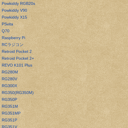
Powkiddy RGB20s
Powkiddy V90
Powkiddy X15
PSvita
Q70
Raspberry Pi
RCラジコン
Retroid Pocket 2
Retroid Pocket 2+
REVO K101 Plus
RG280M
RG280V
RG300X
RG350(RG350M)
RG350P
RG351M
RG351MP
RG351P
RG351V