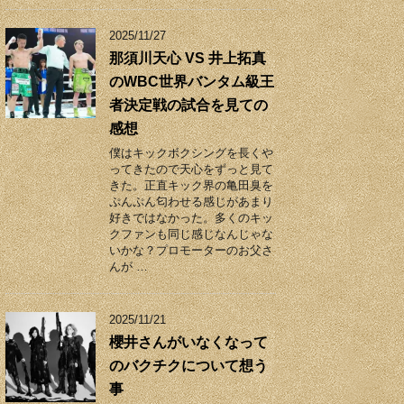
2025/11/27
那須川天心 VS 井上拓真
のWBC世界バンタム級王
者決定戦の試合を見ての
感想
僕はキックボクシングを長くや
ってきたので天心をずっと見て
きた。正直キック界の亀田臭を
ぷんぷん匂わせる感じがあまり
好きではなかった。多くのキッ
クファンも同じ感じなんじゃな
いかな？プロモーターのお父さ
んが …
2025/11/21
櫻井さんがいなくなって
のバクチクについて想う
事