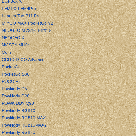
LarkBox X
LEMFO LEM4Pro
Lenovo Tab P11 Pro
MIYOO MAX(PocketGo V2)
NEOGEO MVSを自作する
NEOGEO X
NVISEN MU04
Odin
ODROID-GO Advance
PocketGo
PocketGo S30
POCO F3
Powkiddy G5
Powkiddy Q20
POWKIDDY Q90
Powkiddy RGB10
Powkiddy RGB10 MAX
Powkiddy RGB10MAX2
Powkiddy RGB20