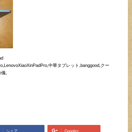
ad
1Pro,LenovoXiaoXinPadPro,中華タブレット,banggood,クー
儀,
シェア
Google+