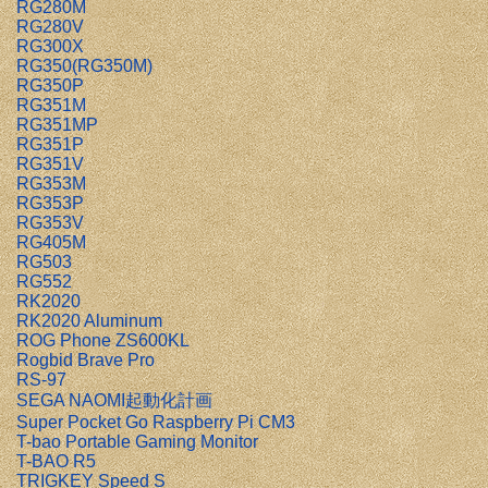
RG280M
RG280V
RG300X
RG350(RG350M)
RG350P
RG351M
RG351MP
RG351P
RG351V
RG353M
RG353P
RG353V
RG405M
RG503
RG552
RK2020
RK2020 Aluminum
ROG Phone ZS600KL
Rogbid Brave Pro
RS-97
SEGA NAOMI起動化計画
Super Pocket Go Raspberry Pi CM3
T-bao Portable Gaming Monitor
T-BAO R5
TRIGKEY Speed S