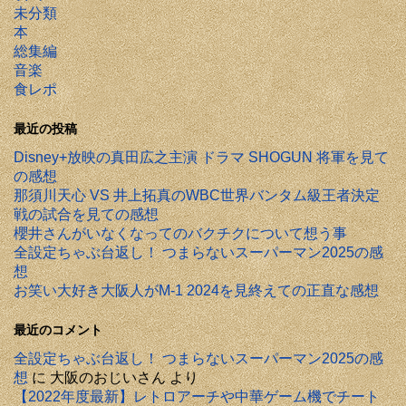
未分類
本
総集編
音楽
食レポ
最近の投稿
Disney+放映の真田広之主演 ドラマ SHOGUN 将軍を見て
の感想
那須川天心 VS 井上拓真のWBC世界バンタム級王者決定
戦の試合を見ての感想
櫻井さんがいなくなってのバクチクについて想う事
全設定ちゃぶ台返し！ つまらないスーパーマン2025の感
想
お笑い大好き大阪人がM-1 2024を見終えての正直な感想
最近のコメント
全設定ちゃぶ台返し！ つまらないスーパーマン2025の感
想
に
大阪のおじいさん
より
【2022年度最新】レトロアーチや中華ゲーム機でチート