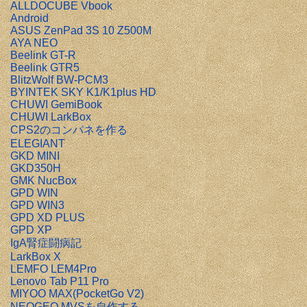
ALLDOCUBE Vbook
Android
ASUS ZenPad 3S 10 Z500M
AYA NEO
Beelink GT-R
Beelink GTR5
BlitzWolf BW-PCM3
BYINTEK SKY K1/K1plus HD
CHUWI GemiBook
CHUWI LarkBox
CPS2のコンパネを作る
ELEGIANT
GKD MINI
GKD350H
GMK NucBox
GPD WIN
GPD WIN3
GPD XD PLUS
GPD XP
IgA腎症闘病記
LarkBox X
LEMFO LEM4Pro
Lenovo Tab P11 Pro
MIYOO MAX(PocketGo V2)
NEOGEO MVSを自作する