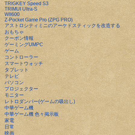
TRIGKEY Speed S3
TRIMUI Ultra-S
WII600
Z-Pocket Game Pro (ZPG PRO)
アストロシティミニのアーケドスティックを改造する
おもちゃ
クーポン情報
ゲーミングUMPC
ゲーム
コントローラー
スマートウォッチ
タブレット
テレビ
パソコン
プロジェクター
モニター
レトロダンパー(ゲームの吸出し)
中華ゲーム機
中華ゲーム機 色々掲示板
家電
日常
映画