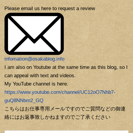
Please email us here to request a review
infomation@osakablog.info
I am also on Youtube at the same time as this blog, so I
can appeal with text and videos.
My YouTube channel is here.
https://www.youtube.com/channel/UC12oO7Nhb7-
guQ8NNbm2_GQ
こちらはお仕事専用メールですのでご質問などの御連
絡にはお返事致しかねますのでご了承ください