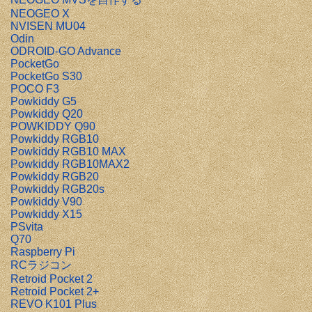
NEOGEO X
NVISEN MU04
Odin
ODROID-GO Advance
PocketGo
PocketGo S30
POCO F3
Powkiddy G5
Powkiddy Q20
POWKIDDY Q90
Powkiddy RGB10
Powkiddy RGB10 MAX
Powkiddy RGB10MAX2
Powkiddy RGB20
Powkiddy RGB20s
Powkiddy V90
Powkiddy X15
PSvita
Q70
Raspberry Pi
RCラジコン
Retroid Pocket 2
Retroid Pocket 2+
REVO K101 Plus