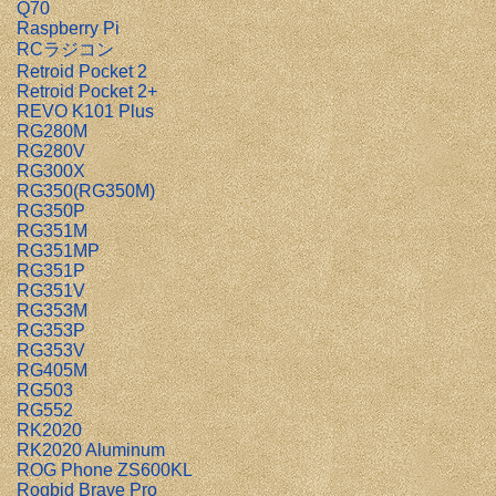
Q70
Raspberry Pi
RCラジコン
Retroid Pocket 2
Retroid Pocket 2+
REVO K101 Plus
RG280M
RG280V
RG300X
RG350(RG350M)
RG350P
RG351M
RG351MP
RG351P
RG351V
RG353M
RG353P
RG353V
RG405M
RG503
RG552
RK2020
RK2020 Aluminum
ROG Phone ZS600KL
Rogbid Brave Pro