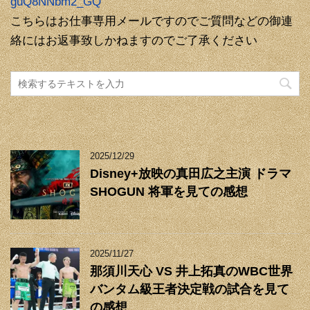
guQ8NNbm2_GQ
こちらはお仕事専用メールですのでご質問などの御連
絡にはお返事致しかねますのでご了承ください
2025/12/29
Disney+放映の真田広之主演 ドラマ
SHOGUN 将軍を見ての感想
2025/11/27
那須川天心 VS 井上拓真のWBC世界
バンタム級王者決定戦の試合を見て
の感想