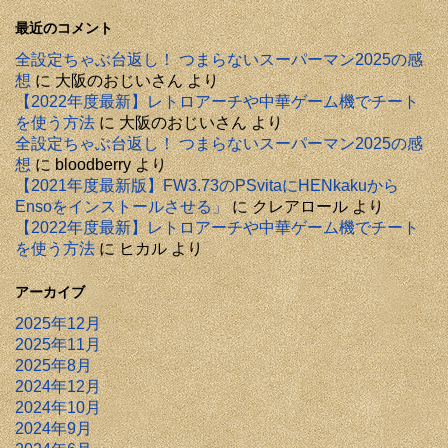
最近のコメント
全設定ちゃぶ台返し！ つまらないスーパーマン2025の感
想
に
大阪のおじいさん
より
【2022年度最新】レトロアーチや中華ゲーム機でチート
を使う方法
に
大阪のおじいさん
より
全設定ちゃぶ台返し！ つまらないスーパーマン2025の感
想
に
bloodberry
より
【2021年度最新版】FW3.73のPSvitaにHENkakuから
Ensoをインストールさせる」
に
クレアロール
より
【2022年度最新】レトロアーチや中華ゲーム機でチート
を使う方法
に
ヒカル
より
アーカイブ
2025年12月
2025年11月
2025年8月
2024年12月
2024年10月
2024年9月