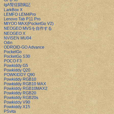
IgA腎症闘病記
LarkBox X
LEMFO LEM4Pro
Lenovo Tab P11 Pro
MIYOO MAX(PocketGo V2)
NEOGEO MVSを自作する
NEOGEO X
NVISEN MU04
Odin
ODROID-GO Advance
PocketGo
PocketGo S30
POCO F3
Powkiddy G5
Powkiddy Q20
POWKIDDY Q90
Powkiddy RGB10
Powkiddy RGB10 MAX
Powkiddy RGB10MAX2
Powkiddy RGB20
Powkiddy RGB20s
Powkiddy V90
Powkiddy X15
PSvita