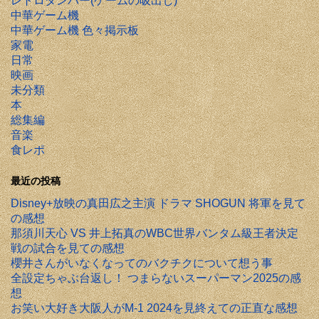
レトロダンパー(ゲームの吸出し)
中華ゲーム機
中華ゲーム機 色々掲示板
家電
日常
映画
未分類
本
総集編
音楽
食レポ
最近の投稿
Disney+放映の真田広之主演 ドラマ SHOGUN 将軍を見て
の感想
那須川天心 VS 井上拓真のWBC世界バンタム級王者決定
戦の試合を見ての感想
櫻井さんがいなくなってのバクチクについて想う事
全設定ちゃぶ台返し！ つまらないスーパーマン2025の感
想
お笑い大好き大阪人がM-1 2024を見終えての正直な感想