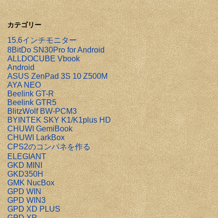
カテゴリー
15.6インチモニター
8BitDo SN30Pro for Android
ALLDOCUBE Vbook
Android
ASUS ZenPad 3S 10 Z500M
AYA NEO
Beelink GT-R
Beelink GTR5
BlitzWolf BW-PCM3
BYINTEK SKY K1/K1plus HD
CHUWI GemiBook
CHUWI LarkBox
CPS2のコンパネを作る
ELEGIANT
GKD MINI
GKD350H
GMK NucBox
GPD WIN
GPD WIN3
GPD XD PLUS
GPD XP