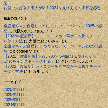
想
お笑い大好き大阪人がM-1 2024を見終えての正直な感想
最近のコメント
全設定ちゃぶ台返し！ つまらないスーパーマン2025の感
想
に
大阪のおじいさん
より
【2022年度最新】レトロアーチや中華ゲーム機でチート
を使う方法
に
大阪のおじいさん
より
全設定ちゃぶ台返し！ つまらないスーパーマン2025の感
想
に
bloodberry
より
【2021年度最新版】FW3.73のPSvitaにHENkakuから
Ensoをインストールさせる」
に
クレアロール
より
【2022年度最新】レトロアーチや中華ゲーム機でチート
を使う方法
に
ヒカル
より
アーカイブ
2025年12月
2025年11月
2025年8月
2024年12月