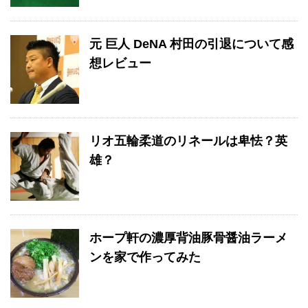
元 巨人 DeNA 村田の引退について感
想レビュー
リオ五輪柔道のリネールは卑怯？英
雄？
ホープ軒の濃厚背油豚骨醤油ラーメ
ンを家で作ってみた