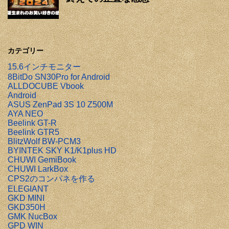
カテゴリー
15.6インチモニター
8BitDo SN30Pro for Android
ALLDOCUBE Vbook
Android
ASUS ZenPad 3S 10 Z500M
AYA NEO
Beelink GT-R
Beelink GTR5
BlitzWolf BW-PCM3
BYINTEK SKY K1/K1plus HD
CHUWI GemiBook
CHUWI LarkBox
CPS2のコンパネを作る
ELEGIANT
GKD MINI
GKD350H
GMK NucBox
GPD WIN