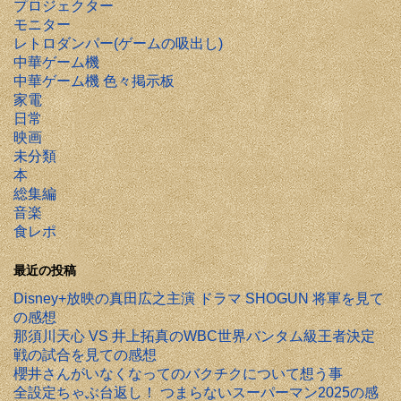
プロジェクター
モニター
レトロダンパー(ゲームの吸出し)
中華ゲーム機
中華ゲーム機 色々掲示板
家電
日常
映画
未分類
本
総集編
音楽
食レポ
最近の投稿
Disney+放映の真田広之主演 ドラマ SHOGUN 将軍を見て
の感想
那須川天心 VS 井上拓真のWBC世界バンタム級王者決定
戦の試合を見ての感想
櫻井さんがいなくなってのバクチクについて想う事
全設定ちゃぶ台返し！ つまらないスーパーマン2025の感