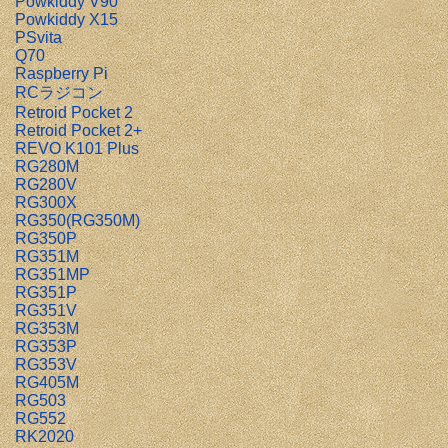
Powkiddy V90
Powkiddy X15
PSvita
Q70
Raspberry Pi
RCラジコン
Retroid Pocket 2
Retroid Pocket 2+
REVO K101 Plus
RG280M
RG280V
RG300X
RG350(RG350M)
RG350P
RG351M
RG351MP
RG351P
RG351V
RG353M
RG353P
RG353V
RG405M
RG503
RG552
RK2020