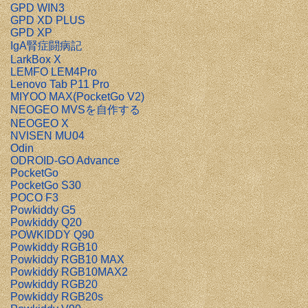
GPD WIN3
GPD XD PLUS
GPD XP
IgA腎症闘病記
LarkBox X
LEMFO LEM4Pro
Lenovo Tab P11 Pro
MIYOO MAX(PocketGo V2)
NEOGEO MVSを自作する
NEOGEO X
NVISEN MU04
Odin
ODROID-GO Advance
PocketGo
PocketGo S30
POCO F3
Powkiddy G5
Powkiddy Q20
POWKIDDY Q90
Powkiddy RGB10
Powkiddy RGB10 MAX
Powkiddy RGB10MAX2
Powkiddy RGB20
Powkiddy RGB20s