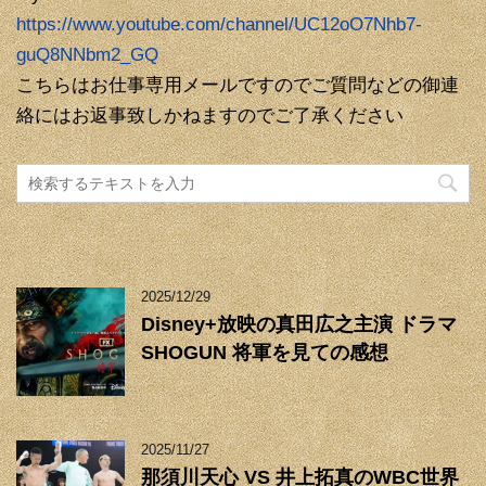
https://www.youtube.com/channel/UC12oO7Nhb7-
guQ8NNbm2_GQ
こちらはお仕事専用メールですのでご質問などの御連
絡にはお返事致しかねますのでご了承ください
2025/12/29
Disney+放映の真田広之主演 ドラマ
SHOGUN 将軍を見ての感想
2025/11/27
那須川天心 VS 井上拓真のWBC世界