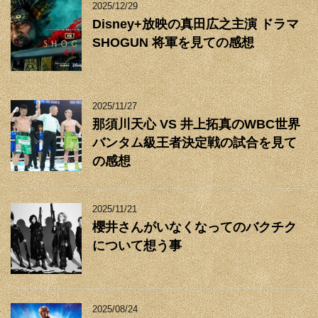
2025/12/29
Disney+放映の真田広之主演 ドラマ
SHOGUN 将軍を見ての感想
2025/11/27
那須川天心 VS 井上拓真のWBC世界
バンタム級王者決定戦の試合を見て
の感想
2025/11/21
櫻井さんがいなくなってのバクチク
について想う事
2025/08/24