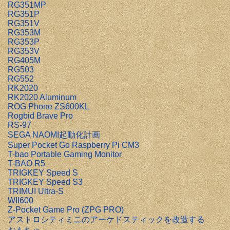
RG351MP
RG351P
RG351V
RG353M
RG353P
RG353V
RG405M
RG503
RG552
RK2020
RK2020 Aluminum
ROG Phone ZS600KL
Rogbid Brave Pro
RS-97
SEGA NAOMI起動化計画
Super Pocket Go Raspberry Pi CM3
T-bao Portable Gaming Monitor
T-BAO R5
TRIGKEY Speed S
TRIGKEY Speed S3
TRIMUI Ultra-S
WII600
Z-Pocket Game Pro (ZPG PRO)
アストロシティミニのアーケドスティックを改造する