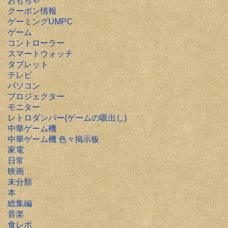
おもちゃ
クーポン情報
ゲーミングUMPC
ゲーム
コントローラー
スマートウォッチ
タブレット
テレビ
パソコン
プロジェクター
モニター
レトロダンパー(ゲームの吸出し)
中華ゲーム機
中華ゲーム機 色々掲示板
家電
日常
映画
未分類
本
総集編
音楽
食レポ