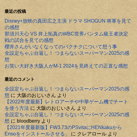
最近の投稿
Disney+放映の真田広之主演 ドラマ SHOGUN 将軍を見て
の感想
那須川天心 VS 井上拓真のWBC世界バンタム級王者決定
戦の試合を見ての感想
櫻井さんがいなくなってのバクチクについて想う事
全設定ちゃぶ台返し！ つまらないスーパーマン2025の感
想
お笑い大好き大阪人がM-1 2024を見終えての正直な感想
最近のコメント
全設定ちゃぶ台返し！ つまらないスーパーマン2025の感
想
に
大阪のおじいさん
より
【2022年度最新】レトロアーチや中華ゲーム機でチート
を使う方法
に
大阪のおじいさん
より
全設定ちゃぶ台返し！ つまらないスーパーマン2025の感
想
に
bloodberry
より
【2021年度最新版】FW3.73のPSvitaにHENkakuから
Ensoをインストールさせる」
に
クレアロール
より