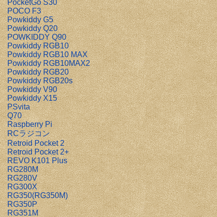
PocketGo S30
POCO F3
Powkiddy G5
Powkiddy Q20
POWKIDDY Q90
Powkiddy RGB10
Powkiddy RGB10 MAX
Powkiddy RGB10MAX2
Powkiddy RGB20
Powkiddy RGB20s
Powkiddy V90
Powkiddy X15
PSvita
Q70
Raspberry Pi
RCラジコン
Retroid Pocket 2
Retroid Pocket 2+
REVO K101 Plus
RG280M
RG280V
RG300X
RG350(RG350M)
RG350P
RG351M