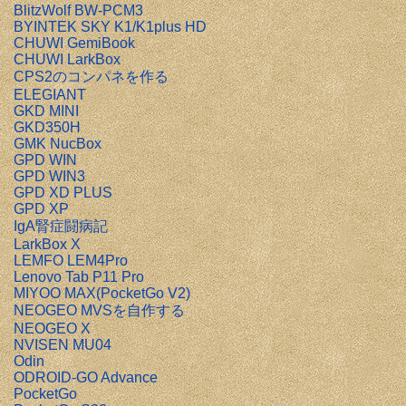
BlitzWolf BW-PCM3
BYINTEK SKY K1/K1plus HD
CHUWI GemiBook
CHUWI LarkBox
CPS2のコンパネを作る
ELEGIANT
GKD MINI
GKD350H
GMK NucBox
GPD WIN
GPD WIN3
GPD XD PLUS
GPD XP
IgA腎症闘病記
LarkBox X
LEMFO LEM4Pro
Lenovo Tab P11 Pro
MIYOO MAX(PocketGo V2)
NEOGEO MVSを自作する
NEOGEO X
NVISEN MU04
Odin
ODROID-GO Advance
PocketGo