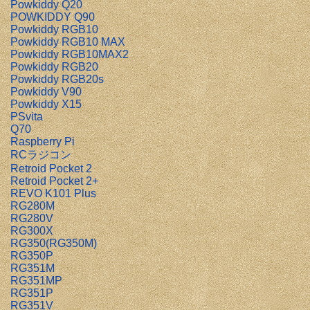
Powkiddy Q20
POWKIDDY Q90
Powkiddy RGB10
Powkiddy RGB10 MAX
Powkiddy RGB10MAX2
Powkiddy RGB20
Powkiddy RGB20s
Powkiddy V90
Powkiddy X15
PSvita
Q70
Raspberry Pi
RCラジコン
Retroid Pocket 2
Retroid Pocket 2+
REVO K101 Plus
RG280M
RG280V
RG300X
RG350(RG350M)
RG350P
RG351M
RG351MP
RG351P
RG351V