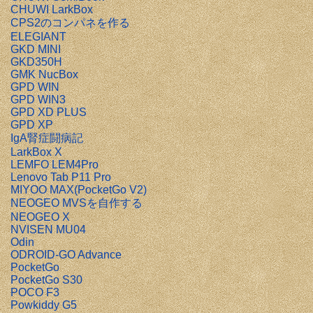
CHUWI LarkBox
CPS2のコンパネを作る
ELEGIANT
GKD MINI
GKD350H
GMK NucBox
GPD WIN
GPD WIN3
GPD XD PLUS
GPD XP
IgA腎症闘病記
LarkBox X
LEMFO LEM4Pro
Lenovo Tab P11 Pro
MIYOO MAX(PocketGo V2)
NEOGEO MVSを自作する
NEOGEO X
NVISEN MU04
Odin
ODROID-GO Advance
PocketGo
PocketGo S30
POCO F3
Powkiddy G5