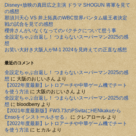
Disney+放映の真田広之主演 ドラマ SHOGUN 将軍を見て
の感想
那須川天心 VS 井上拓真のWBC世界バンタム級王者決定
戦の試合を見ての感想
櫻井さんがいなくなってのバクチクについて想う事
全設定ちゃぶ台返し！ つまらないスーパーマン2025の感
想
お笑い大好き大阪人がM-1 2024を見終えての正直な感想
最近のコメント
全設定ちゃぶ台返し！ つまらないスーパーマン2025の感
想
に
大阪のおじいさん
より
【2022年度最新】レトロアーチや中華ゲーム機でチート
を使う方法
に
大阪のおじいさん
より
全設定ちゃぶ台返し！ つまらないスーパーマン2025の感
想
に
bloodberry
より
【2021年度最新版】FW3.73のPSvitaにHENkakuから
Ensoをインストールさせる」
に
クレアロール
より
【2022年度最新】レトロアーチや中華ゲーム機でチート
を使う方法
に
ヒカル
より