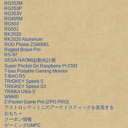
RG353M
RG353P
RG353V
RG405M
RG503
RG552
RK2020
RK2020 Aluminum
ROG Phone ZS600KL
Rogbid Brave Pro
RS-97
SEGA NAOMI起動化計画
Super Pocket Go Raspberry Pi CM3
T-bao Portable Gaming Monitor
T-BAO R5
TRIGKEY Speed S
TRIGKEY Speed S3
TRIMUI Ultra-S
WII600
Z-Pocket Game Pro (ZPG PRO)
アストロシティミニのアーケドスティックを改造する
おもちゃ
クーポン情報
ゲーミングUMPC