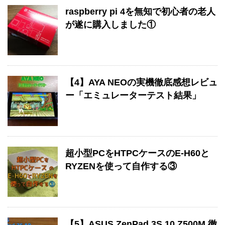
raspberry pi 4を無知で初心者の老人
が遂に購入しました①
【4】AYA NEOの実機徹底感想レビュ
ー「エミュレーターテスト結果」
超小型PCをHTPCケースのE-H60と
RYZENを使って自作する③
【5】ASUS ZenPad 3S 10 Z500M 徹