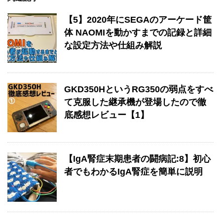
【5】2020年にSEGAのアーケード筐
体 NAOMIを動かすまでの記録と詳細
な設定方法や仕組み解説
GKD350HというRG350の弱点をすべ
て克服した継承機が登場したので徹
底感想レビュー【1】
【IgA腎症末期患者の闘病記:8】初心
者でもわかるIgA腎症を簡単に説明