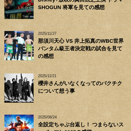
SHOGUN 将軍を見ての感想
2025/11/27
那須川天心 VS 井上拓真のWBC世界
バンタム級王者決定戦の試合を見て
の感想
2025/11/21
櫻井さんがいなくなってのバクチク
について想う事
2025/08/24
全設定ちゃぶ台返し！ つまらないス