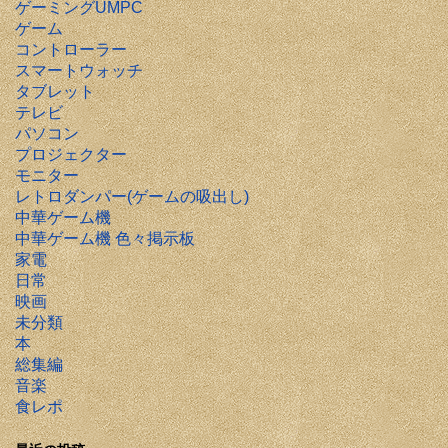
ゲーミングUMPC
ゲーム
コントローラー
スマートウォッチ
タブレット
テレビ
パソコン
プロジェクター
モニター
レトロダンパー(ゲームの吸出し)
中華ゲーム機
中華ゲーム機 色々掲示板
家電
日常
映画
未分類
本
総集編
音楽
食レポ