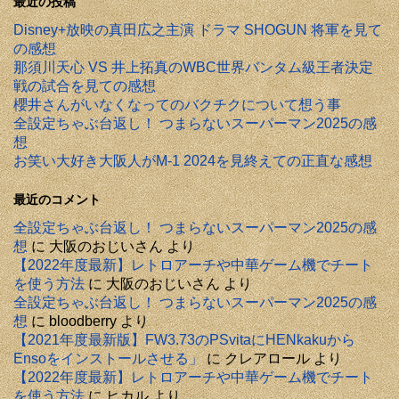
最近の投稿
Disney+放映の真田広之主演 ドラマ SHOGUN 将軍を見て
の感想
那須川天心 VS 井上拓真のWBC世界バンタム級王者決定
戦の試合を見ての感想
櫻井さんがいなくなってのバクチクについて想う事
全設定ちゃぶ台返し！ つまらないスーパーマン2025の感
想
お笑い大好き大阪人がM-1 2024を見終えての正直な感想
最近のコメント
全設定ちゃぶ台返し！ つまらないスーパーマン2025の感
想
に
大阪のおじいさん
より
【2022年度最新】レトロアーチや中華ゲーム機でチート
を使う方法
に
大阪のおじいさん
より
全設定ちゃぶ台返し！ つまらないスーパーマン2025の感
想
に
bloodberry
より
【2021年度最新版】FW3.73のPSvitaにHENkakuから
Ensoをインストールさせる」
に
クレアロール
より
【2022年度最新】レトロアーチや中華ゲーム機でチート
を使う方法
に
ヒカル
より