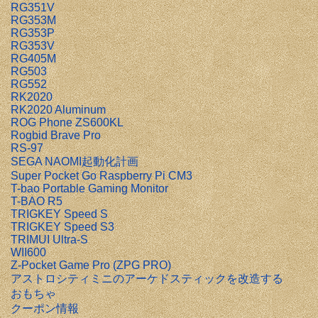
RG351V
RG353M
RG353P
RG353V
RG405M
RG503
RG552
RK2020
RK2020 Aluminum
ROG Phone ZS600KL
Rogbid Brave Pro
RS-97
SEGA NAOMI起動化計画
Super Pocket Go Raspberry Pi CM3
T-bao Portable Gaming Monitor
T-BAO R5
TRIGKEY Speed S
TRIGKEY Speed S3
TRIMUI Ultra-S
WII600
Z-Pocket Game Pro (ZPG PRO)
アストロシティミニのアーケドスティックを改造する
おもちゃ
クーポン情報