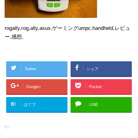
rogally,rog,ally,asus,ゲーミングumpc,handheld,レビュ
ー,感想,
Twitter
シェア
Google+
Pocket
B!
はてブ
LINE
-