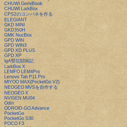
CHUWI GemiBook
CHUWI LarkBox
CPS2のコンパネを作る
ELEGIANT
GKD MINI
GKD350H
GMK NucBox
GPD WIN
GPD WIN3
GPD XD PLUS
GPD XP
IgA腎症闘病記
LarkBox X
LEMFO LEM4Pro
Lenovo Tab P11 Pro
MIYOO MAX(PocketGo V2)
NEOGEO MVSを自作する
NEOGEO X
NVISEN MU04
Odin
ODROID-GO Advance
PocketGo
PocketGo S30
POCO F3