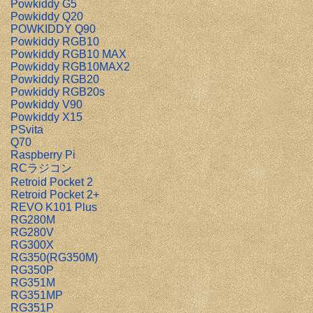
Powkiddy G5
Powkiddy Q20
POWKIDDY Q90
Powkiddy RGB10
Powkiddy RGB10 MAX
Powkiddy RGB10MAX2
Powkiddy RGB20
Powkiddy RGB20s
Powkiddy V90
Powkiddy X15
PSvita
Q70
Raspberry Pi
RCラジコン
Retroid Pocket 2
Retroid Pocket 2+
REVO K101 Plus
RG280M
RG280V
RG300X
RG350(RG350M)
RG350P
RG351M
RG351MP
RG351P