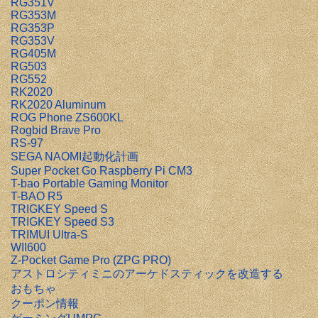
RG351V
RG353M
RG353P
RG353V
RG405M
RG503
RG552
RK2020
RK2020 Aluminum
ROG Phone ZS600KL
Rogbid Brave Pro
RS-97
SEGA NAOMI起動化計画
Super Pocket Go Raspberry Pi CM3
T-bao Portable Gaming Monitor
T-BAO R5
TRIGKEY Speed S
TRIGKEY Speed S3
TRIMUI Ultra-S
WII600
Z-Pocket Game Pro (ZPG PRO)
アストロシティミニのアーケドスティックを改造する
おもちゃ
クーポン情報