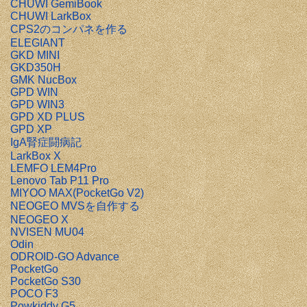
CHUWI GemiBook
CHUWI LarkBox
CPS2のコンパネを作る
ELEGIANT
GKD MINI
GKD350H
GMK NucBox
GPD WIN
GPD WIN3
GPD XD PLUS
GPD XP
IgA腎症闘病記
LarkBox X
LEMFO LEM4Pro
Lenovo Tab P11 Pro
MIYOO MAX(PocketGo V2)
NEOGEO MVSを自作する
NEOGEO X
NVISEN MU04
Odin
ODROID-GO Advance
PocketGo
PocketGo S30
POCO F3
Powkiddy G5