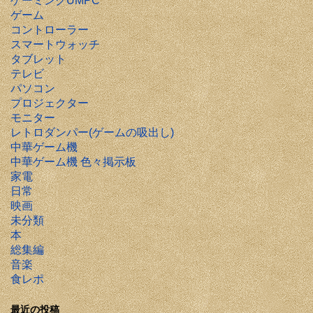
ゲーミングUMPC
ゲーム
コントローラー
スマートウォッチ
タブレット
テレビ
パソコン
プロジェクター
モニター
レトロダンパー(ゲームの吸出し)
中華ゲーム機
中華ゲーム機 色々掲示板
家電
日常
映画
未分類
本
総集編
音楽
食レポ
最近の投稿