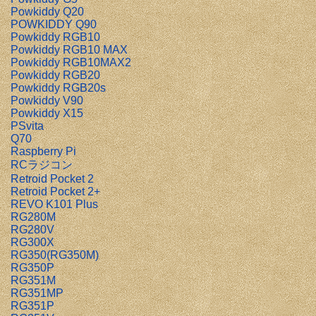
Powkiddy Q20
POWKIDDY Q90
Powkiddy RGB10
Powkiddy RGB10 MAX
Powkiddy RGB10MAX2
Powkiddy RGB20
Powkiddy RGB20s
Powkiddy V90
Powkiddy X15
PSvita
Q70
Raspberry Pi
RCラジコン
Retroid Pocket 2
Retroid Pocket 2+
REVO K101 Plus
RG280M
RG280V
RG300X
RG350(RG350M)
RG350P
RG351M
RG351MP
RG351P