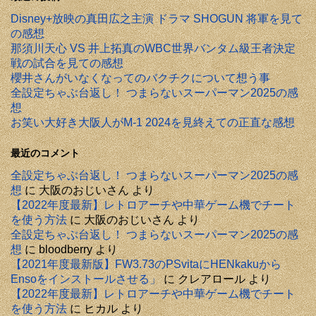
Disney+放映の真田広之主演 ドラマ SHOGUN 将軍を見て
の感想
那須川天心 VS 井上拓真のWBC世界バンタム級王者決定
戦の試合を見ての感想
櫻井さんがいなくなってのバクチクについて想う事
全設定ちゃぶ台返し！ つまらないスーパーマン2025の感
想
お笑い大好き大阪人がM-1 2024を見終えての正直な感想
最近のコメント
全設定ちゃぶ台返し！ つまらないスーパーマン2025の感
想
に
大阪のおじいさん
より
【2022年度最新】レトロアーチや中華ゲーム機でチート
を使う方法
に
大阪のおじいさん
より
全設定ちゃぶ台返し！ つまらないスーパーマン2025の感
想
に
bloodberry
より
【2021年度最新版】FW3.73のPSvitaにHENkakuから
Ensoをインストールさせる」
に
クレアロール
より
【2022年度最新】レトロアーチや中華ゲーム機でチート
を使う方法
に
ヒカル
より