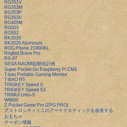
RG351V
RG353M
RG353P
RG353V
RG405M
RG503
RG552
RK2020
RK2020 Aluminum
ROG Phone ZS600KL
Rogbid Brave Pro
RS-97
SEGA NAOMI起動化計画
Super Pocket Go Raspberry Pi CM3
T-bao Portable Gaming Monitor
T-BAO R5
TRIGKEY Speed S
TRIGKEY Speed S3
TRIMUI Ultra-S
WII600
Z-Pocket Game Pro (ZPG PRO)
アストロシティミニのアーケドスティックを改造する
おもちゃ
クーポン情報