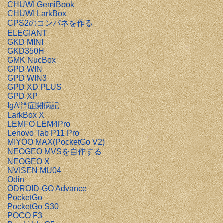
CHUWI GemiBook
CHUWI LarkBox
CPS2のコンパネを作る
ELEGIANT
GKD MINI
GKD350H
GMK NucBox
GPD WIN
GPD WIN3
GPD XD PLUS
GPD XP
IgA腎症闘病記
LarkBox X
LEMFO LEM4Pro
Lenovo Tab P11 Pro
MIYOO MAX(PocketGo V2)
NEOGEO MVSを自作する
NEOGEO X
NVISEN MU04
Odin
ODROID-GO Advance
PocketGo
PocketGo S30
POCO F3