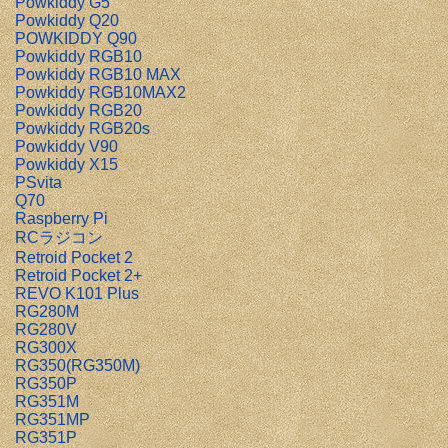
Powkiddy G5
Powkiddy Q20
POWKIDDY Q90
Powkiddy RGB10
Powkiddy RGB10 MAX
Powkiddy RGB10MAX2
Powkiddy RGB20
Powkiddy RGB20s
Powkiddy V90
Powkiddy X15
PSvita
Q70
Raspberry Pi
RCラジコン
Retroid Pocket 2
Retroid Pocket 2+
REVO K101 Plus
RG280M
RG280V
RG300X
RG350(RG350M)
RG350P
RG351M
RG351MP
RG351P