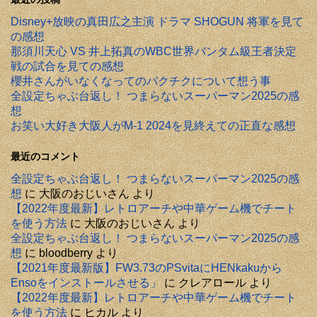
Disney+放映の真田広之主演 ドラマ SHOGUN 将軍を見て
の感想
那須川天心 VS 井上拓真のWBC世界バンタム級王者決定
戦の試合を見ての感想
櫻井さんがいなくなってのバクチクについて想う事
全設定ちゃぶ台返し！ つまらないスーパーマン2025の感
想
お笑い大好き大阪人がM-1 2024を見終えての正直な感想
最近のコメント
全設定ちゃぶ台返し！ つまらないスーパーマン2025の感
想
に
大阪のおじいさん
より
【2022年度最新】レトロアーチや中華ゲーム機でチート
を使う方法
に
大阪のおじいさん
より
全設定ちゃぶ台返し！ つまらないスーパーマン2025の感
想
に
bloodberry
より
【2021年度最新版】FW3.73のPSvitaにHENkakuから
Ensoをインストールさせる」
に
クレアロール
より
【2022年度最新】レトロアーチや中華ゲーム機でチート
を使う方法
に
ヒカル
より