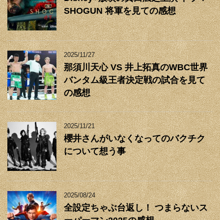
SHOGUN 将軍を見ての感想
2025/11/27
那須川天心 VS 井上拓真のWBC世界
バンタム級王者決定戦の試合を見て
の感想
2025/11/21
櫻井さんがいなくなってのバクチク
について想う事
2025/08/24
全設定ちゃぶ台返し！ つまらないス