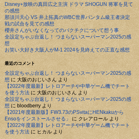
Disney+放映の真田広之主演 ドラマ SHOGUN 将軍を見て
の感想
那須川天心 VS 井上拓真のWBC世界バンタム級王者決定
戦の試合を見ての感想
櫻井さんがいなくなってのバクチクについて想う事
全設定ちゃぶ台返し！ つまらないスーパーマン2025の感
想
お笑い大好き大阪人がM-1 2024を見終えての正直な感想
最近のコメント
全設定ちゃぶ台返し！ つまらないスーパーマン2025の感
想
に
大阪のおじいさん
より
【2022年度最新】レトロアーチや中華ゲーム機でチート
を使う方法
に
大阪のおじいさん
より
全設定ちゃぶ台返し！ つまらないスーパーマン2025の感
想
に
bloodberry
より
【2021年度最新版】FW3.73のPSvitaにHENkakuから
Ensoをインストールさせる」
に
クレアロール
より
【2022年度最新】レトロアーチや中華ゲーム機でチート
を使う方法
に
ヒカル
より