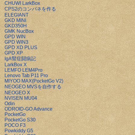
CHUWI LarkBox
CPS2のコンパネを作る
ELEGIANT
GKD MINI
GKD350H
GMK NucBox
GPD WIN
GPD WIN3
GPD XD PLUS
GPD XP
IgA腎症闘病記
LarkBox X
LEMFO LEM4Pro
Lenovo Tab P11 Pro
MIYOO MAX(PocketGo V2)
NEOGEO MVSを自作する
NEOGEO X
NVISEN MU04
Odin
ODROID-GO Advance
PocketGo
PocketGo S30
POCO F3
Powkiddy G5