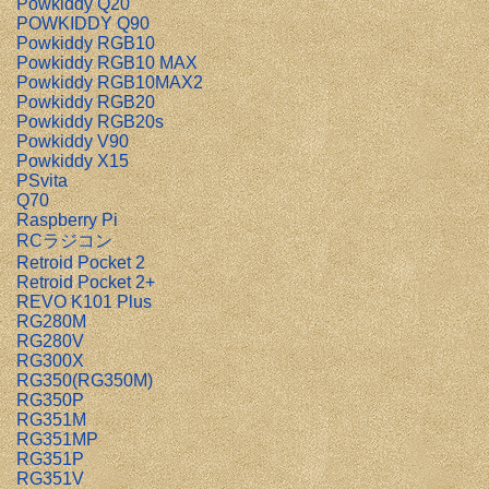
Powkiddy Q20
POWKIDDY Q90
Powkiddy RGB10
Powkiddy RGB10 MAX
Powkiddy RGB10MAX2
Powkiddy RGB20
Powkiddy RGB20s
Powkiddy V90
Powkiddy X15
PSvita
Q70
Raspberry Pi
RCラジコン
Retroid Pocket 2
Retroid Pocket 2+
REVO K101 Plus
RG280M
RG280V
RG300X
RG350(RG350M)
RG350P
RG351M
RG351MP
RG351P
RG351V