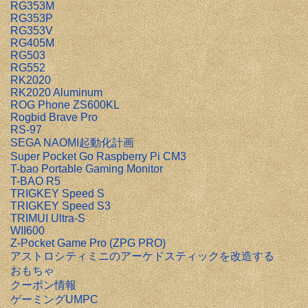
RG353M
RG353P
RG353V
RG405M
RG503
RG552
RK2020
RK2020 Aluminum
ROG Phone ZS600KL
Rogbid Brave Pro
RS-97
SEGA NAOMI起動化計画
Super Pocket Go Raspberry Pi CM3
T-bao Portable Gaming Monitor
T-BAO R5
TRIGKEY Speed S
TRIGKEY Speed S3
TRIMUI Ultra-S
WII600
Z-Pocket Game Pro (ZPG PRO)
アストロシティミニのアーケドスティックを改造する
おもちゃ
クーポン情報
ゲーミングUMPC