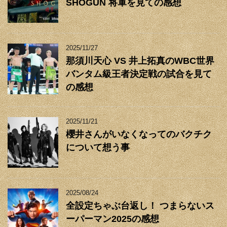
SHOGUN 将軍を見ての感想
2025/11/27
那須川天心 VS 井上拓真のWBC世界
バンタム級王者決定戦の試合を見て
の感想
2025/11/21
櫻井さんがいなくなってのバクチク
について想う事
2025/08/24
全設定ちゃぶ台返し！ つまらないス
ーパーマン2025の感想