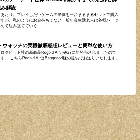
組み解説
にあたり。プレイしたいゲームの筐体を一台まるまるセットで購入
ですが、私のようにお金持ちでない一般年金生活老人は各種パーツ
めて組み立てていく …
 スマートウォッチの実機徹底感想レビューと簡単な使い方
グビッド社の新商品Rogbid Airが9/27に新発売されましたので
 こちらRogbid AirはBanggood様の提供でお送りいたします。