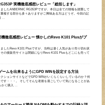
C RG353P 実機徹底感想レビュー「総括します」
したANBERNIC RG353Pですが、本日は全ての情報を踏襲して
。重複する部分も多々ありますがご興味ある方はどうぞ。今回の記
供 …
1実機徹底感想レビュー 懐かしのRevo K101 Plusがプ
したRevo K101 Plusですが、当時は凄く人気があり売り切れ状
の後販売サイトは閉鎖になりRevo K101 Plusもどこにも売って
がゲームを出来るようにGPD WINを設定する方法
クションサイトなどでGPD WINがいくらくらいしているのか？何
です・・・。 そしてそんな老後を過ごしていて気になることがあ
っかく購入 …
EGAのアーケード筐体 NAOMIを動かすまでの記録と詳