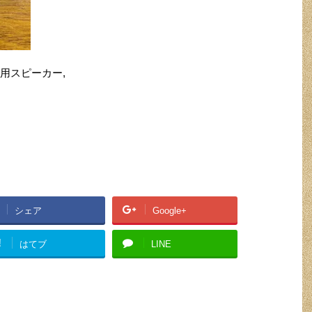
,声用スピーカー,
シェア
Google+
!
はてブ
LINE