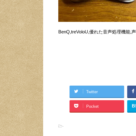
BenQ,treVoloU,優れた音声処理機能
Twitter
B
Pocket
-