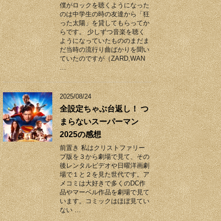
僕がロックを聴くようになった
のは中学生の時の友達から「狂
った太陽」を貸してもらってか
らです。 少しずつ音楽を聴く
ようになっていたもののまだま
だ当時の流行り曲ばかりを聞い
ていたのですが（ZARD,WAN
…
2025/08/24
全設定ちゃぶ台返し！ つ
まらないスーパーマン
2025の感想
前置き 私はクリストファリー
ブ版を３から劇場で見て、その
後レンタルビデオや日曜洋画劇
場で１と２を見た世代です。ア
メコミは大好きで多くのDC作
品やマーベル作品を劇場で見て
います。コミックはほぼ見てい
ない …