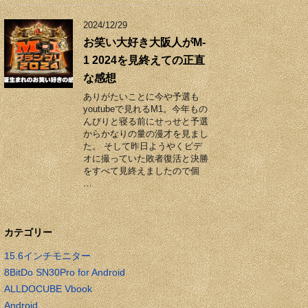
2024/12/29
お笑い大好き大阪人がM-
1 2024を見終えての正直
な感想
ありがたいことに今や予選も
youtubeで見れるM1。今年もの
んびりと寝る前にせっせと予選
からかなりの量の漫才を見まし
た。 そして昨日ようやくビデ
オに撮っていた敗者復活と決勝
をすべて見終えましたので個
…
カテゴリー
15.6インチモニター
8BitDo SN30Pro for Android
ALLDOCUBE Vbook
Android