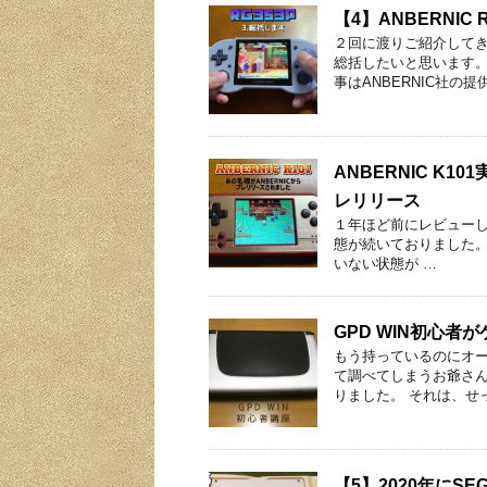
【4】ANBERNI
２回に渡りご紹介してきま
総括したいと思います
事はANBERNIC社の提
ANBERNIC K10
レリリース
１年ほど前にレビューしま
態が続いておりました。そ
いない状態が …
GPD WIN初心者
もう持っているのにオー
て調べてしまうお爺さん
りました。 それは、せ
【5】2020年にS