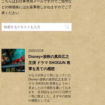
こちらはお仕事専用メールですのでご質問な
どの御連絡にはお返事致しかねますのでご了
承ください
2025/12/29
Disney+放映の真田広之
主演 ドラマ SHOGUN 将
軍を見ての感想
かなり以前より気になっていた
Disney+放映の真田広之主演 ド
ラマ SHOGUN 将軍をようやく
見ましたので感想を書いておき
ます。全10話をものの三日間で
一気に観ました。まず今の総括
の感想としては「 …