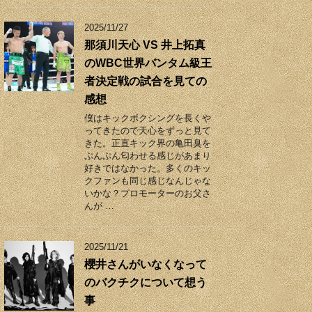
2025/11/27
那須川天心 VS 井上拓真
のWBC世界バンタム級王
者決定戦の試合を見ての
感想
僕はキックボクシングを長くや
ってきたので天心をずっと見て
きた。正直キック界の亀田臭を
ぷんぷん匂わせる感じがあまり
好きではなかった。多くのキッ
クファンも同じ感じなんじゃな
いかな？プロモーターのお父さ
んが …
2025/11/21
櫻井さんがいなくなって
のバクチクについて想う
事