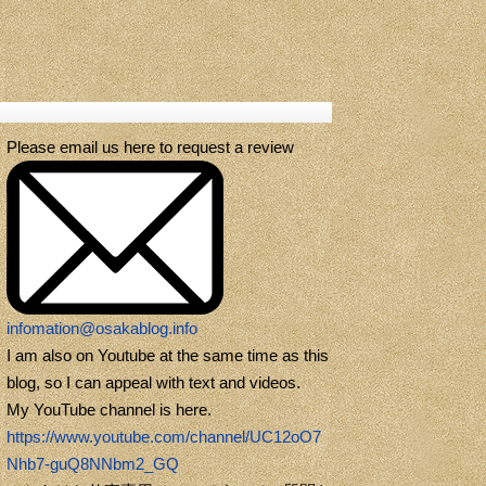
Please email us here to request a review
infomation@osakablog.info
I am also on Youtube at the same time as this
blog, so I can appeal with text and videos.
My YouTube channel is here.
https://www.youtube.com/channel/UC12oO7
Nhb7-guQ8NNbm2_GQ