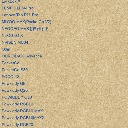
LarkBox X
LEMFO LEM4Pro
Lenovo Tab P11 Pro
MIYOO MAX(PocketGo V2)
NEOGEO MVSを自作する
NEOGEO X
NVISEN MU04
Odin
ODROID-GO Advance
PocketGo
PocketGo S30
POCO F3
Powkiddy G5
Powkiddy Q20
POWKIDDY Q90
Powkiddy RGB10
Powkiddy RGB10 MAX
Powkiddy RGB10MAX2
Powkiddy RGB20