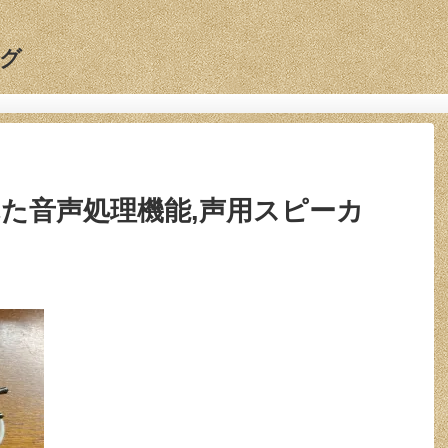
グ
U,優れた音声処理機能,声用スピーカ