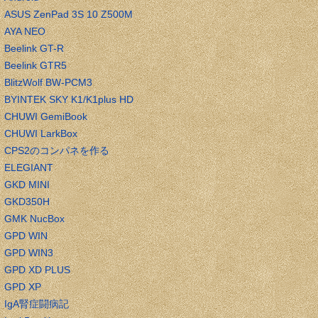
ASUS ZenPad 3S 10 Z500M
AYA NEO
Beelink GT-R
Beelink GTR5
BlitzWolf BW-PCM3
BYINTEK SKY K1/K1plus HD
CHUWI GemiBook
CHUWI LarkBox
CPS2のコンパネを作る
ELEGIANT
GKD MINI
GKD350H
GMK NucBox
GPD WIN
GPD WIN3
GPD XD PLUS
GPD XP
IgA腎症闘病記