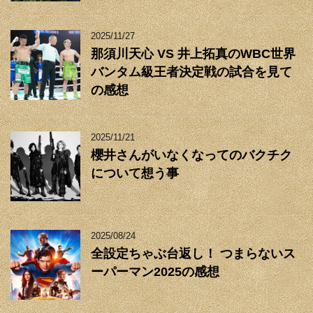
2025/11/27
那須川天心 VS 井上拓真のWBC世界
バンタム級王者決定戦の試合を見て
の感想
2025/11/21
櫻井さんがいなくなってのバクチク
について想う事
2025/08/24
全設定ちゃぶ台返し！ つまらないス
ーパーマン2025の感想