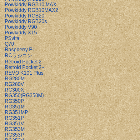
Powkiddy RGB10 MAX
Powkiddy RGB10MAX2
Powkiddy RGB20
Powkiddy RGB20s
Powkiddy V90
Powkiddy X15
PSvita
Q70
Raspberry Pi
RCラジコン
Retroid Pocket 2
Retroid Pocket 2+
REVO K101 Plus
RG280M
RG280V
RG300X
RG350(RG350M)
RG350P
RG351M
RG351MP
RG351P
RG351V
RG353M
RG353P