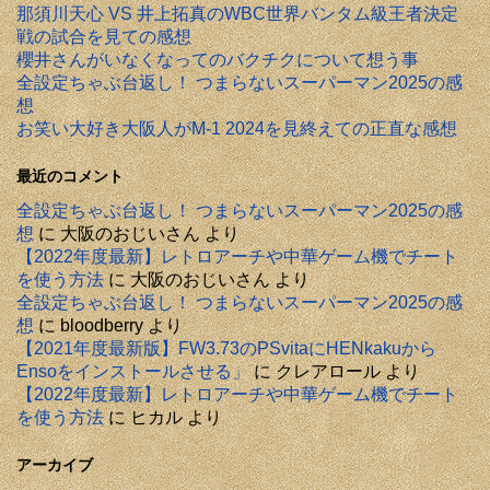
那須川天心 VS 井上拓真のWBC世界バンタム級王者決定
戦の試合を見ての感想
櫻井さんがいなくなってのバクチクについて想う事
全設定ちゃぶ台返し！ つまらないスーパーマン2025の感
想
お笑い大好き大阪人がM-1 2024を見終えての正直な感想
最近のコメント
全設定ちゃぶ台返し！ つまらないスーパーマン2025の感
想
に
大阪のおじいさん
より
【2022年度最新】レトロアーチや中華ゲーム機でチート
を使う方法
に
大阪のおじいさん
より
全設定ちゃぶ台返し！ つまらないスーパーマン2025の感
想
に
bloodberry
より
【2021年度最新版】FW3.73のPSvitaにHENkakuから
Ensoをインストールさせる」
に
クレアロール
より
【2022年度最新】レトロアーチや中華ゲーム機でチート
を使う方法
に
ヒカル
より
アーカイブ