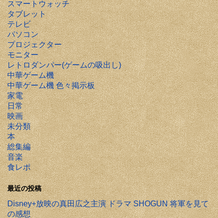
スマートウォッチ
タブレット
テレビ
パソコン
プロジェクター
モニター
レトロダンパー(ゲームの吸出し)
中華ゲーム機
中華ゲーム機 色々掲示板
家電
日常
映画
未分類
本
総集編
音楽
食レポ
最近の投稿
Disney+放映の真田広之主演 ドラマ SHOGUN 将軍を見て
の感想