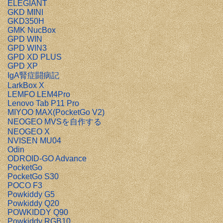
ELEGIANT
GKD MINI
GKD350H
GMK NucBox
GPD WIN
GPD WIN3
GPD XD PLUS
GPD XP
IgA腎症闘病記
LarkBox X
LEMFO LEM4Pro
Lenovo Tab P11 Pro
MIYOO MAX(PocketGo V2)
NEOGEO MVSを自作する
NEOGEO X
NVISEN MU04
Odin
ODROID-GO Advance
PocketGo
PocketGo S30
POCO F3
Powkiddy G5
Powkiddy Q20
POWKIDDY Q90
Powkiddy RGB10