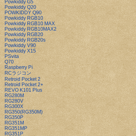
Powkiddy G5
Powkiddy Q20
POWKIDDY Q90
Powkiddy RGB10
Powkiddy RGB10 MAX
Powkiddy RGB10MAX2
Powkiddy RGB20
Powkiddy RGB20s
Powkiddy V90
Powkiddy X15
PSvita
Q70
Raspberry Pi
RCラジコン
Retroid Pocket 2
Retroid Pocket 2+
REVO K101 Plus
RG280M
RG280V
RG300X
RG350(RG350M)
RG350P
RG351M
RG351MP
RG351P