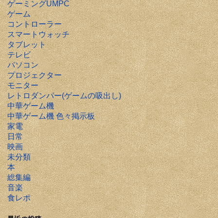
ゲーミングUMPC
ゲーム
コントローラー
スマートウォッチ
タブレット
テレビ
パソコン
プロジェクター
モニター
レトロダンパー(ゲームの吸出し)
中華ゲーム機
中華ゲーム機 色々掲示板
家電
日常
映画
未分類
本
総集編
音楽
食レポ