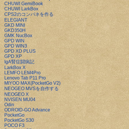
CHUWI GemiBook
CHUWI LarkBox
CPS2のコンパネを作る
ELEGIANT
GKD MINI
GKD350H
GMK NucBox
GPD WIN
GPD WIN3
GPD XD PLUS
GPD XP
IgA腎症闘病記
LarkBox X
LEMFO LEM4Pro
Lenovo Tab P11 Pro
MIYOO MAX(PocketGo V2)
NEOGEO MVSを自作する
NEOGEO X
NVISEN MU04
Odin
ODROID-GO Advance
PocketGo
PocketGo S30
POCO F3