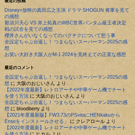
最近の投稿
Disney+放映の真田広之主演 ドラマ SHOGUN 将軍を見て
の感想
那須川天心 VS 井上拓真のWBC世界バンタム級王者決定
戦の試合を見ての感想
櫻井さんがいなくなってのバクチクについて想う事
全設定ちゃぶ台返し！ つまらないスーパーマン2025の感
想
お笑い大好き大阪人がM-1 2024を見終えての正直な感想
最近のコメント
全設定ちゃぶ台返し！ つまらないスーパーマン2025の感
想
に
大阪のおじいさん
より
【2022年度最新】レトロアーチや中華ゲーム機でチート
を使う方法
に
大阪のおじいさん
より
全設定ちゃぶ台返し！ つまらないスーパーマン2025の感
想
に
bloodberry
より
【2021年度最新版】FW3.73のPSvitaにHENkakuから
Ensoをインストールさせる」
に
クレアロール
より
【2022年度最新】レトロアーチや中華ゲーム機でチート
を使う方法
に
ヒカル
より