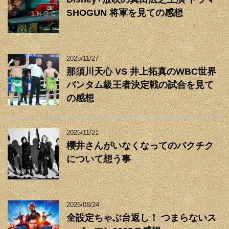
SHOGUN 将軍を見ての感想
2025/11/27
那須川天心 VS 井上拓真のWBC世界
バンタム級王者決定戦の試合を見て
の感想
2025/11/21
櫻井さんがいなくなってのバクチク
について想う事
2025/08/24
全設定ちゃぶ台返し！ つまらないス