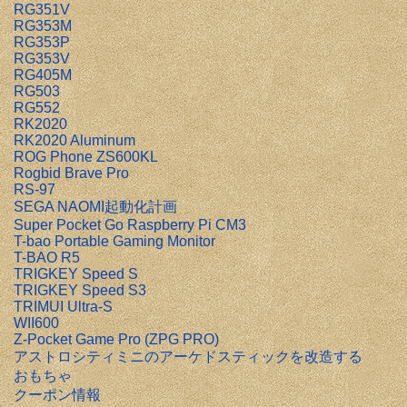
RG351V
RG353M
RG353P
RG353V
RG405M
RG503
RG552
RK2020
RK2020 Aluminum
ROG Phone ZS600KL
Rogbid Brave Pro
RS-97
SEGA NAOMI起動化計画
Super Pocket Go Raspberry Pi CM3
T-bao Portable Gaming Monitor
T-BAO R5
TRIGKEY Speed S
TRIGKEY Speed S3
TRIMUI Ultra-S
WII600
Z-Pocket Game Pro (ZPG PRO)
アストロシティミニのアーケドスティックを改造する
おもちゃ
クーポン情報