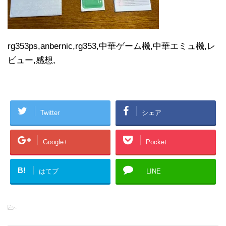
rg353ps,anbernic,rg353,中華ゲーム機,中華エミュ機,レ
ビュー,感想,
Twitter
シェア
Google+
Pocket
B!
はてブ
LINE
-