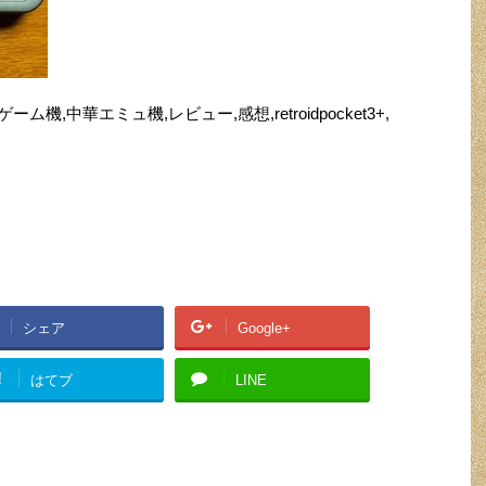
華ゲーム機,中華エミュ機,レビュー,感想,retroidpocket3+,
シェア
Google+
!
はてブ
LINE