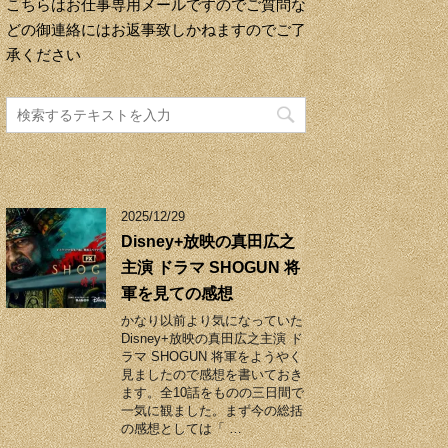
こちらはお仕事専用メールですのでご質問な
どの御連絡にはお返事致しかねますのでご了
承ください
2025/12/29
Disney+放映の真田広之
主演 ドラマ SHOGUN 将
軍を見ての感想
かなり以前より気になっていた
Disney+放映の真田広之主演 ド
ラマ SHOGUN 将軍をようやく
見ましたので感想を書いておき
ます。全10話をものの三日間で
一気に観ました。まず今の総括
の感想としては「 …