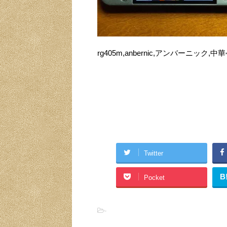
rg405m,anbernic,アンバーニック,中
Twitter
B
Pocket
-