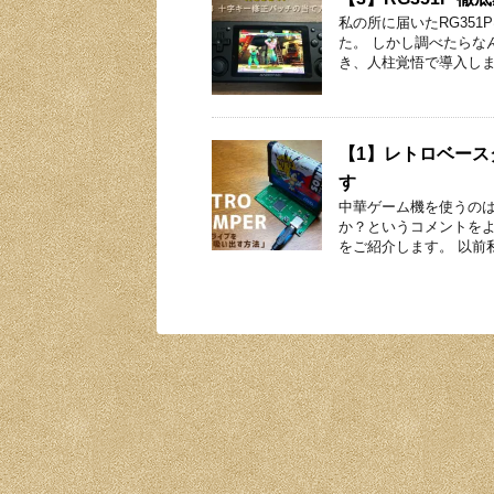
私の所に届いたRG35
た。 しかし調べたらな
き、人柱覚悟で導入しま
【1】レトロベース
す
中華ゲーム機を使うの
か？というコメントを
をご紹介します。 以前