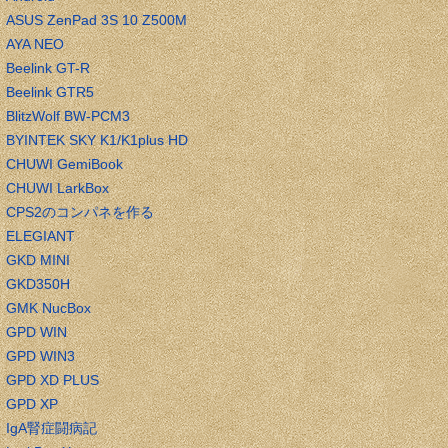
ASUS ZenPad 3S 10 Z500M
AYA NEO
Beelink GT-R
Beelink GTR5
BlitzWolf BW-PCM3
BYINTEK SKY K1/K1plus HD
CHUWI GemiBook
CHUWI LarkBox
CPS2のコンパネを作る
ELEGIANT
GKD MINI
GKD350H
GMK NucBox
GPD WIN
GPD WIN3
GPD XD PLUS
GPD XP
IgA腎症闘病記