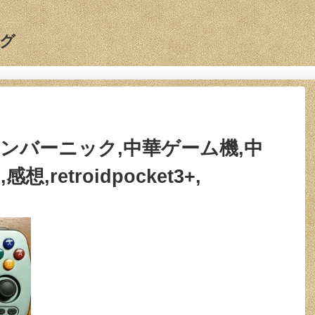
グ
ic,アンバーニック,中華ゲーム機,中
retroidpocket3+,