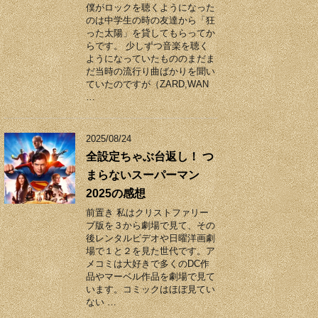
僕がロックを聴くようになった
のは中学生の時の友達から「狂
った太陽」を貸してもらってか
らです。 少しずつ音楽を聴く
ようになっていたもののまだま
だ当時の流行り曲ばかりを聞い
ていたのですが（ZARD,WAN
…
2025/08/24
全設定ちゃぶ台返し！ つ
まらないスーパーマン
2025の感想
前置き 私はクリストファリー
ブ版を３から劇場で見て、その
後レンタルビデオや日曜洋画劇
場で１と２を見た世代です。ア
メコミは大好きで多くのDC作
品やマーベル作品を劇場で見て
います。コミックはほぼ見てい
ない …