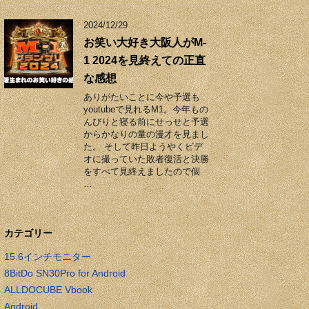
2024/12/29
お笑い大好き大阪人がM-
1 2024を見終えての正直
な感想
ありがたいことに今や予選も
youtubeで見れるM1。今年もの
んびりと寝る前にせっせと予選
からかなりの量の漫才を見まし
た。 そして昨日ようやくビデ
オに撮っていた敗者復活と決勝
をすべて見終えましたので個
…
カテゴリー
15.6インチモニター
8BitDo SN30Pro for Android
ALLDOCUBE Vbook
Android