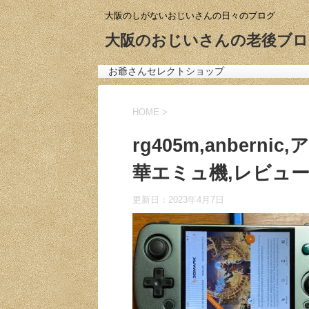
大阪のしがないおじいさんの日々のブログ
大阪のおじいさんの老後ブロ
お爺さんセレクトショップ
HOME
>
rg405m,anbern
華エミュ機,レビュー,感想,
更新日：
2023年4月7日