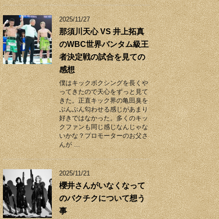
2025/11/27
那須川天心 VS 井上拓真
のWBC世界バンタム級王
者決定戦の試合を見ての
感想
僕はキックボクシングを長くや
ってきたので天心をずっと見て
きた。正直キック界の亀田臭を
ぷんぷん匂わせる感じがあまり
好きではなかった。多くのキッ
クファンも同じ感じなんじゃな
いかな？プロモーターのお父さ
んが …
2025/11/21
櫻井さんがいなくなって
のバクチクについて想う
事