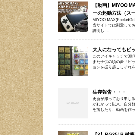
【動画】MIYOO MA
ーの起動方法（スー
MIYOO MAX(Pock
当サイトでは割愛してお
説明し …
大人になってもビ
このアイキャッチで30
また子供の頃の夢「ビッ
ョンを掘り起こしそれを
生存報告・・・
更新が滞っており申し訳ご
がわかって以来、自分
を施したり、動画を作っ
【3】RG351P