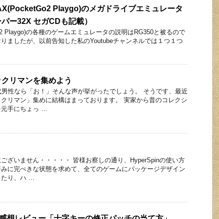
X(PocketGo2 Playgo)のメガドライブエミュレータ
パー32X セガCDも記載）
etGo2 Playgo)の各種のゲームエミュレータの説明はRG350と被るので
りましたが、以前告知した私のYoutubeチャンネルでは１つ１つ
ックリマンを集めよう
代男性なら「お！」そんな声が挙がったでしょう。 そうです、最近
クリマン」集めに結構はまっております。 実家から昔のコレクシ
元手にちょっ …
ざいません・・・・・ 皆様お察しの通り、HyperSpinの使い方
好みに完ぺきな状態を求めて、全てのゲームにパッケージデザイン
たり、ハ …
 徹底感想レビュー「十字キーの修正パッチの当て方」