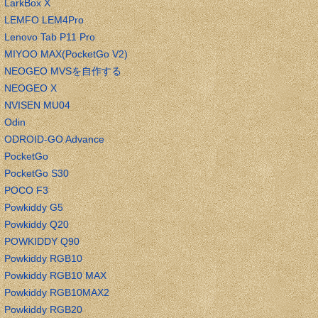
LarkBox X
LEMFO LEM4Pro
Lenovo Tab P11 Pro
MIYOO MAX(PocketGo V2)
NEOGEO MVSを自作する
NEOGEO X
NVISEN MU04
Odin
ODROID-GO Advance
PocketGo
PocketGo S30
POCO F3
Powkiddy G5
Powkiddy Q20
POWKIDDY Q90
Powkiddy RGB10
Powkiddy RGB10 MAX
Powkiddy RGB10MAX2
Powkiddy RGB20