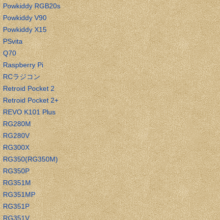
Powkiddy RGB20s
Powkiddy V90
Powkiddy X15
PSvita
Q70
Raspberry Pi
RCラジコン
Retroid Pocket 2
Retroid Pocket 2+
REVO K101 Plus
RG280M
RG280V
RG300X
RG350(RG350M)
RG350P
RG351M
RG351MP
RG351P
RG351V