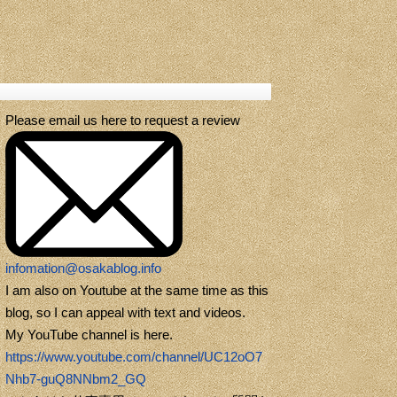
Please email us here to request a review
infomation@osakablog.info
I am also on Youtube at the same time as this
blog, so I can appeal with text and videos.
My YouTube channel is here.
https://www.youtube.com/channel/UC12oO7
Nhb7-guQ8NNbm2_GQ