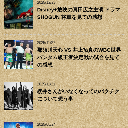
2025/12/29
Disney+放映の真田広之主演 ドラマ
SHOGUN 将軍を見ての感想
2025/11/27
那須川天心 VS 井上拓真のWBC世界
バンタム級王者決定戦の試合を見て
の感想
2025/11/21
櫻井さんがいなくなってのバクチク
について想う事
2025/08/24