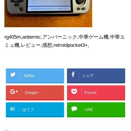
rg405m,anbernic,アンバーニック,中華ゲーム機,中華エ
ミュ機,レビュー,感想,retroidpocket3+,
Twitter
シェア
Google+
Pocket
B!
はてブ
LINE
-