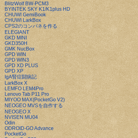
BlitzWolf BW-PCM3
BYINTEK SKY K1/K1plus HD
CHUWI GemiBook
CHUWI LarkBox
CPS2のコンパネを作る
ELEGIANT
GKD MINI
GKD350H
GMK NucBox
GPD WIN
GPD WIN3
GPD XD PLUS
GPD XP
IgA腎症闘病記
LarkBox X
LEMFO LEM4Pro
Lenovo Tab P11 Pro
MIYOO MAX(PocketGo V2)
NEOGEO MVSを自作する
NEOGEO X
NVISEN MU04
Odin
ODROID-GO Advance
PocketGo