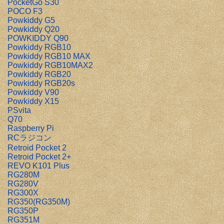
PocketGo S30
POCO F3
Powkiddy G5
Powkiddy Q20
POWKIDDY Q90
Powkiddy RGB10
Powkiddy RGB10 MAX
Powkiddy RGB10MAX2
Powkiddy RGB20
Powkiddy RGB20s
Powkiddy V90
Powkiddy X15
PSvita
Q70
Raspberry Pi
RCラジコン
Retroid Pocket 2
Retroid Pocket 2+
REVO K101 Plus
RG280M
RG280V
RG300X
RG350(RG350M)
RG350P
RG351M