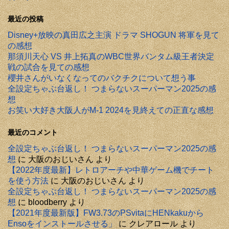
最近の投稿
Disney+放映の真田広之主演 ドラマ SHOGUN 将軍を見て
の感想
那須川天心 VS 井上拓真のWBC世界バンタム級王者決定
戦の試合を見ての感想
櫻井さんがいなくなってのバクチクについて想う事
全設定ちゃぶ台返し！ つまらないスーパーマン2025の感
想
お笑い大好き大阪人がM-1 2024を見終えての正直な感想
最近のコメント
全設定ちゃぶ台返し！ つまらないスーパーマン2025の感
想
に
大阪のおじいさん
より
【2022年度最新】レトロアーチや中華ゲーム機でチート
を使う方法
に
大阪のおじいさん
より
全設定ちゃぶ台返し！ つまらないスーパーマン2025の感
想
に
bloodberry
より
【2021年度最新版】FW3.73のPSvitaにHENkakuから
Ensoをインストールさせる」
に
クレアロール
より