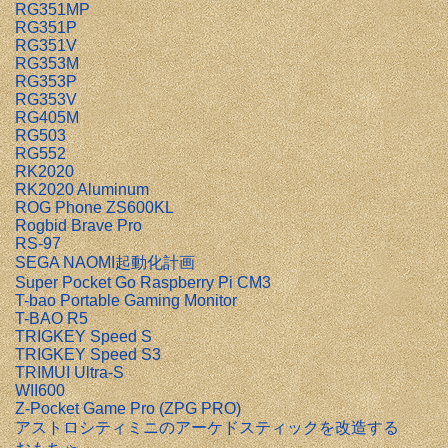
RG351MP
RG351P
RG351V
RG353M
RG353P
RG353V
RG405M
RG503
RG552
RK2020
RK2020 Aluminum
ROG Phone ZS600KL
Rogbid Brave Pro
RS-97
SEGA NAOMI起動化計画
Super Pocket Go Raspberry Pi CM3
T-bao Portable Gaming Monitor
T-BAO R5
TRIGKEY Speed S
TRIGKEY Speed S3
TRIMUI Ultra-S
WII600
Z-Pocket Game Pro (ZPG PRO)
アストロシティミニのアーケドスティックを改造する