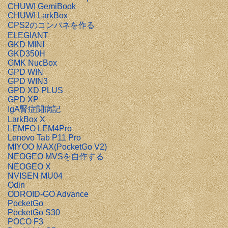
CHUWI GemiBook
CHUWI LarkBox
CPS2のコンパネを作る
ELEGIANT
GKD MINI
GKD350H
GMK NucBox
GPD WIN
GPD WIN3
GPD XD PLUS
GPD XP
IgA腎症闘病記
LarkBox X
LEMFO LEM4Pro
Lenovo Tab P11 Pro
MIYOO MAX(PocketGo V2)
NEOGEO MVSを自作する
NEOGEO X
NVISEN MU04
Odin
ODROID-GO Advance
PocketGo
PocketGo S30
POCO F3