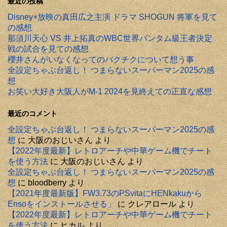
最近の投稿
Disney+放映の真田広之主演 ドラマ SHOGUN 将軍を見て
の感想
那須川天心 VS 井上拓真のWBC世界バンタム級王者決定
戦の試合を見ての感想
櫻井さんがいなくなってのバクチクについて想う事
全設定ちゃぶ台返し！ つまらないスーパーマン2025の感
想
お笑い大好き大阪人がM-1 2024を見終えての正直な感想
最近のコメント
全設定ちゃぶ台返し！ つまらないスーパーマン2025の感
想
に
大阪のおじいさん
より
【2022年度最新】レトロアーチや中華ゲーム機でチート
を使う方法
に
大阪のおじいさん
より
全設定ちゃぶ台返し！ つまらないスーパーマン2025の感
想
に
bloodberry
より
【2021年度最新版】FW3.73のPSvitaにHENkakuから
Ensoをインストールさせる」
に
クレアロール
より
【2022年度最新】レトロアーチや中華ゲーム機でチート
を使う方法
に
ヒカル
より