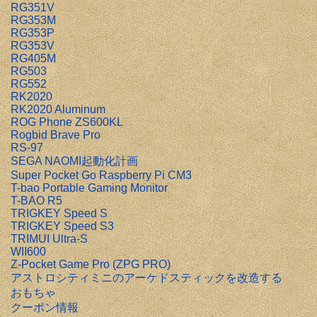
RG351V
RG353M
RG353P
RG353V
RG405M
RG503
RG552
RK2020
RK2020 Aluminum
ROG Phone ZS600KL
Rogbid Brave Pro
RS-97
SEGA NAOMI起動化計画
Super Pocket Go Raspberry Pi CM3
T-bao Portable Gaming Monitor
T-BAO R5
TRIGKEY Speed S
TRIGKEY Speed S3
TRIMUI Ultra-S
WII600
Z-Pocket Game Pro (ZPG PRO)
アストロシティミニのアーケドスティックを改造する
おもちゃ
クーポン情報