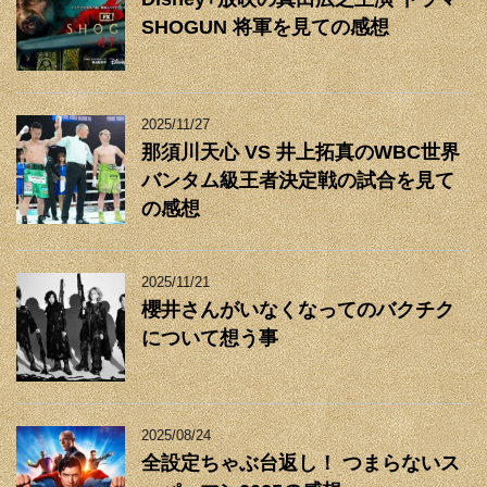
SHOGUN 将軍を見ての感想
2025/11/27
那須川天心 VS 井上拓真のWBC世界
バンタム級王者決定戦の試合を見て
の感想
2025/11/21
櫻井さんがいなくなってのバクチク
について想う事
2025/08/24
全設定ちゃぶ台返し！ つまらないス