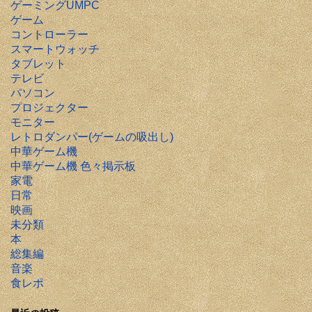
ゲーミングUMPC
ゲーム
コントローラー
スマートウォッチ
タブレット
テレビ
パソコン
プロジェクター
モニター
レトロダンパー(ゲームの吸出し)
中華ゲーム機
中華ゲーム機 色々掲示板
家電
日常
映画
未分類
本
総集編
音楽
食レポ