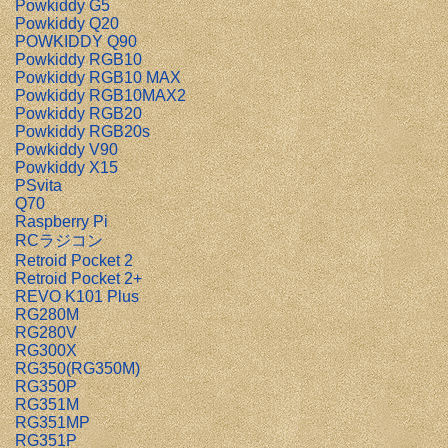
Powkiddy G5
Powkiddy Q20
POWKIDDY Q90
Powkiddy RGB10
Powkiddy RGB10 MAX
Powkiddy RGB10MAX2
Powkiddy RGB20
Powkiddy RGB20s
Powkiddy V90
Powkiddy X15
PSvita
Q70
Raspberry Pi
RCラジコン
Retroid Pocket 2
Retroid Pocket 2+
REVO K101 Plus
RG280M
RG280V
RG300X
RG350(RG350M)
RG350P
RG351M
RG351MP
RG351P