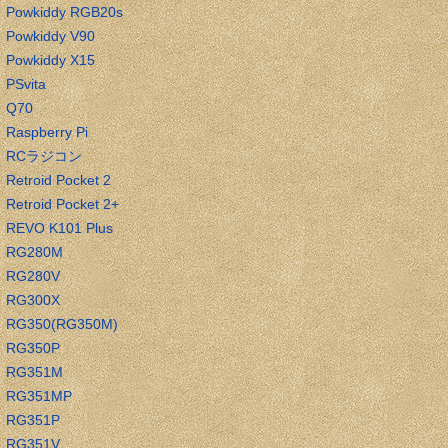
Powkiddy RGB20s
Powkiddy V90
Powkiddy X15
PSvita
Q70
Raspberry Pi
RCラジコン
Retroid Pocket 2
Retroid Pocket 2+
REVO K101 Plus
RG280M
RG280V
RG300X
RG350(RG350M)
RG350P
RG351M
RG351MP
RG351P
RG351V