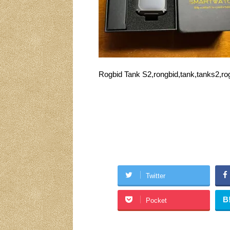
Rogbid Tank S2,rongbid,tank,t
Twitter
B
Pocket