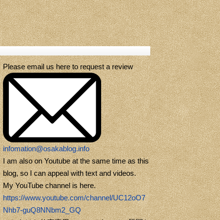
Please email us here to request a review
infomation@osakablog.info
I am also on Youtube at the same time as this
blog, so I can appeal with text and videos.
My YouTube channel is here.
https://www.youtube.com/channel/UC12oO7
Nhb7-guQ8NNbm2_GQ