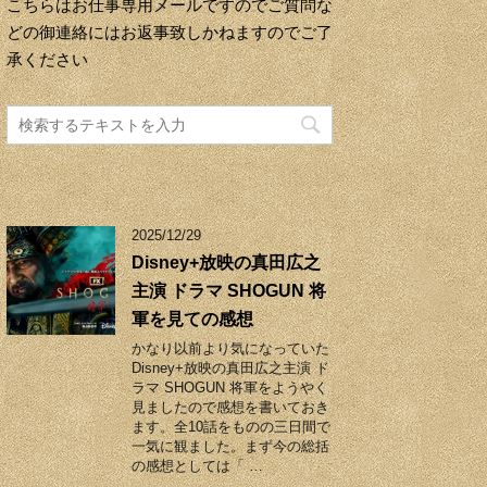
こちらはお仕事専用メールですのでご質問な
どの御連絡にはお返事致しかねますのでご了
承ください
2025/12/29
Disney+放映の真田広之
主演 ドラマ SHOGUN 将
軍を見ての感想
かなり以前より気になっていた
Disney+放映の真田広之主演 ド
ラマ SHOGUN 将軍をようやく
見ましたので感想を書いておき
ます。全10話をものの三日間で
一気に観ました。まず今の総括
の感想としては「 …