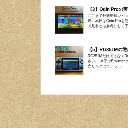
【3】Odin Pr
ここまで外観徹底レビュ
遂に本日はOdin P
で是非とも参考にして下
【5】RG351Mの
RG351Mだけではなく
さい。 今回はEmuel
売リンクはコチラ …