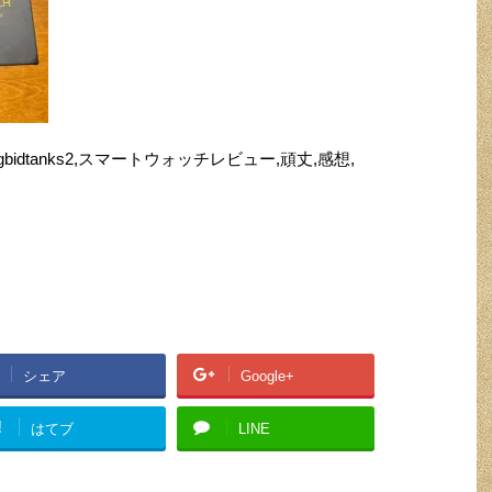
anks2,rogbidtanks2,スマートウォッチレビュー,頑丈,感想,
シェア
Google+
!
はてブ
LINE