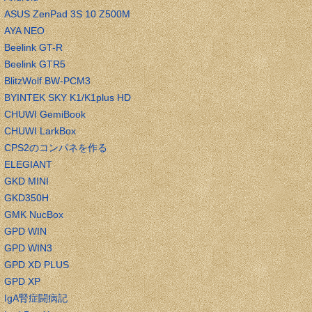
ASUS ZenPad 3S 10 Z500M
AYA NEO
Beelink GT-R
Beelink GTR5
BlitzWolf BW-PCM3
BYINTEK SKY K1/K1plus HD
CHUWI GemiBook
CHUWI LarkBox
CPS2のコンパネを作る
ELEGIANT
GKD MINI
GKD350H
GMK NucBox
GPD WIN
GPD WIN3
GPD XD PLUS
GPD XP
IgA腎症闘病記