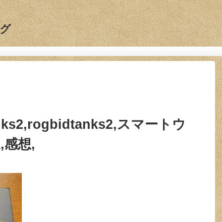
グ
tanks2,rogbidtanks2,スマートウ
,感想,