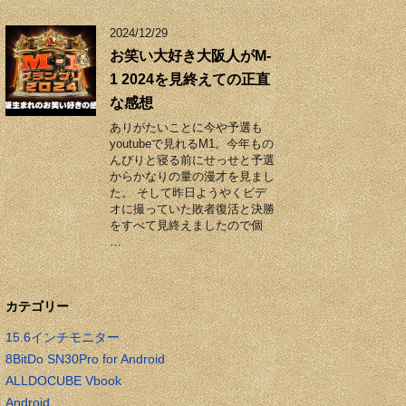
2024/12/29
お笑い大好き大阪人がM-
1 2024を見終えての正直
な感想
ありがたいことに今や予選も
youtubeで見れるM1。今年もの
んびりと寝る前にせっせと予選
からかなりの量の漫才を見まし
た。 そして昨日ようやくビデ
オに撮っていた敗者復活と決勝
をすべて見終えましたので個
…
カテゴリー
15.6インチモニター
8BitDo SN30Pro for Android
ALLDOCUBE Vbook
Android