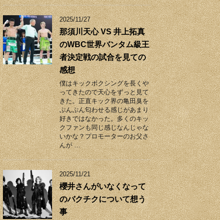
2025/11/27
那須川天心 VS 井上拓真
のWBC世界バンタム級王
者決定戦の試合を見ての
感想
僕はキックボクシングを長くや
ってきたので天心をずっと見て
きた。正直キック界の亀田臭を
ぷんぷん匂わせる感じがあまり
好きではなかった。多くのキッ
クファンも同じ感じなんじゃな
いかな？プロモーターのお父さ
んが …
2025/11/21
櫻井さんがいなくなって
のバクチクについて想う
事