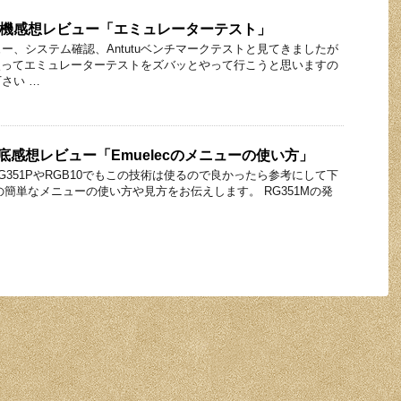
oの実機感想レビュー「エミュレーターテスト」
ー、システム確認、Antutuベンチマークテストと見てきましたが
roを使ってエミュレーターテストをズバッとやって行こうと思いますの
さい …
徹底感想レビュー「Emuelecのメニューの使い方」
RG351PやRGB10でもこの技術は使るので良かったら参考にして下
ecの簡単なメニューの使い方や見方をお伝えします。 RG351Mの発