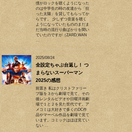
僕がロックを聴くようになった
のは中学生の時の友達から「狂
った太陽」を貸してもらってか
らです。 少しずつ音楽を聴く
ようになっていたもののまだま
だ当時の流行り曲ばかりを聞い
ていたのですが（ZARD,WAN
…
2025/08/24
全設定ちゃぶ台返し！ つ
まらないスーパーマン
2025の感想
前置き 私はクリストファリー
ブ版を３から劇場で見て、その
後レンタルビデオや日曜洋画劇
場で１と２を見た世代です。ア
メコミは大好きで多くのDC作
品やマーベル作品を劇場で見て
います。コミックはほぼ見てい
ない …