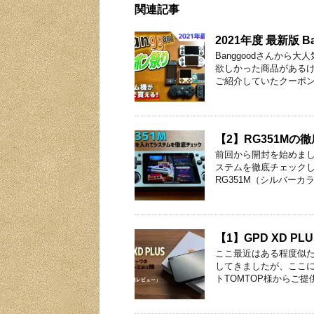
関連記事
2021年度 最新版
Banggoodさんか
欲しかった商品があるけ
ご紹介していたクーポン
【2】RG351M
前回から開封を始めました
ステムを徹底チェックし
RG351M（シルバーカ
【1】GPD XD 
ここ最近はある程度似た
してきましたが、ここに
トTOMTOP様からご提