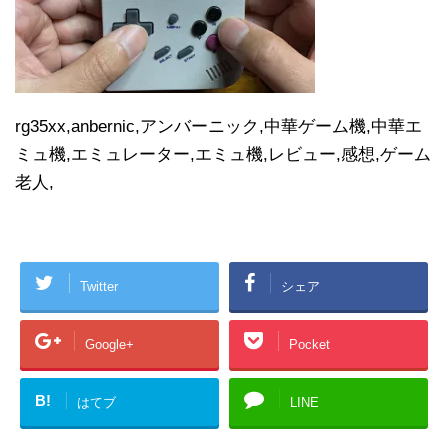
rg35xx,anbernic,アンバーニック,中華ゲーム機,中華エ
ミュ機,エミュレーター,エミュ機,レビュー,感想,ゲーム
老人,
Twitter
シェア
Google+
Pocket
B!
はてブ
LINE