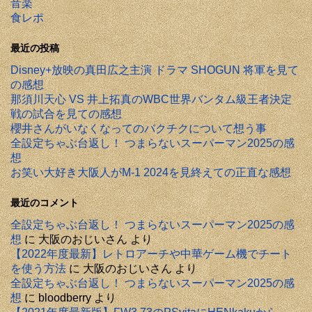
音楽
食レポ
最近の投稿
Disney+放映の真田広之主演 ドラマ SHOGUN 将軍を見て
の感想
那須川天心 VS 井上拓真のWBC世界バンタム級王者決定
戦の試合を見ての感想
櫻井さんがいなくなってのバクチクについて想う事
全設定ちゃぶ台返し！ つまらないスーパーマン2025の感
想
お笑い大好き大阪人がM-1 2024を見終えての正直な感想
最近のコメント
全設定ちゃぶ台返し！ つまらないスーパーマン2025の感
想
に
大阪のおじいさん
より
【2022年度最新】レトロアーチや中華ゲーム機でチート
を使う方法
に
大阪のおじいさん
より
全設定ちゃぶ台返し！ つまらないスーパーマン2025の感
想
に
bloodberry
より