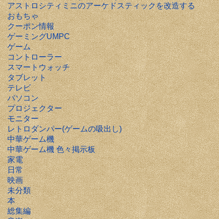
アストロシティミニのアーケドスティックを改造する
おもちゃ
クーポン情報
ゲーミングUMPC
ゲーム
コントローラー
スマートウォッチ
タブレット
テレビ
パソコン
プロジェクター
モニター
レトロダンパー(ゲームの吸出し)
中華ゲーム機
中華ゲーム機 色々掲示板
家電
日常
映画
未分類
本
総集編