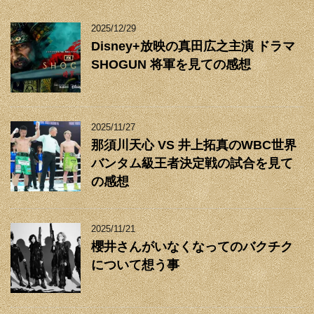
2025/12/29
Disney+放映の真田広之主演 ドラマ
SHOGUN 将軍を見ての感想
2025/11/27
那須川天心 VS 井上拓真のWBC世界
バンタム級王者決定戦の試合を見て
の感想
2025/11/21
櫻井さんがいなくなってのバクチク
について想う事