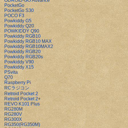
ODROID-GO Advance
PocketGo
PocketGo S30
POCO F3
Powkiddy G5
Powkiddy Q20
POWKIDDY Q90
Powkiddy RGB10
Powkiddy RGB10 MAX
Powkiddy RGB10MAX2
Powkiddy RGB20
Powkiddy RGB20s
Powkiddy V90
Powkiddy X15
PSvita
Q70
Raspberry Pi
RCラジコン
Retroid Pocket 2
Retroid Pocket 2+
REVO K101 Plus
RG280M
RG280V
RG300X
RG350(RG350M)