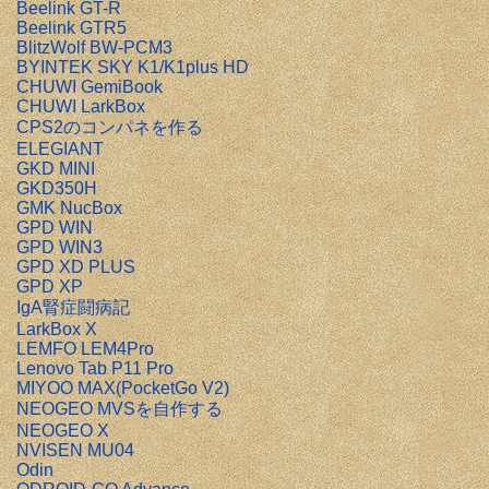
Beelink GT-R
Beelink GTR5
BlitzWolf BW-PCM3
BYINTEK SKY K1/K1plus HD
CHUWI GemiBook
CHUWI LarkBox
CPS2のコンパネを作る
ELEGIANT
GKD MINI
GKD350H
GMK NucBox
GPD WIN
GPD WIN3
GPD XD PLUS
GPD XP
IgA腎症闘病記
LarkBox X
LEMFO LEM4Pro
Lenovo Tab P11 Pro
MIYOO MAX(PocketGo V2)
NEOGEO MVSを自作する
NEOGEO X
NVISEN MU04
Odin