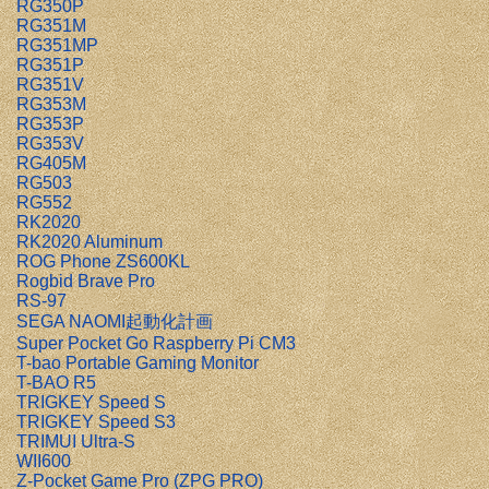
RG350P
RG351M
RG351MP
RG351P
RG351V
RG353M
RG353P
RG353V
RG405M
RG503
RG552
RK2020
RK2020 Aluminum
ROG Phone ZS600KL
Rogbid Brave Pro
RS-97
SEGA NAOMI起動化計画
Super Pocket Go Raspberry Pi CM3
T-bao Portable Gaming Monitor
T-BAO R5
TRIGKEY Speed S
TRIGKEY Speed S3
TRIMUI Ultra-S
WII600
Z-Pocket Game Pro (ZPG PRO)