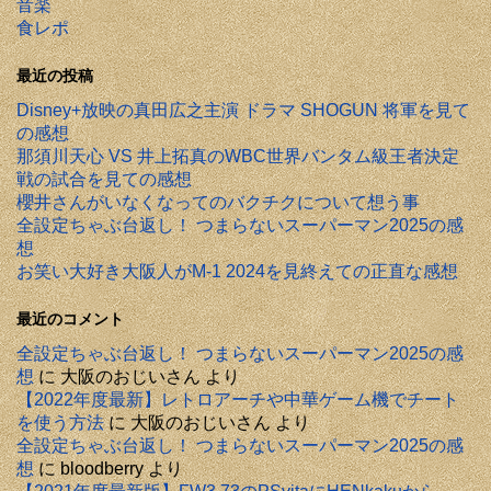
音楽
食レポ
最近の投稿
Disney+放映の真田広之主演 ドラマ SHOGUN 将軍を見て
の感想
那須川天心 VS 井上拓真のWBC世界バンタム級王者決定
戦の試合を見ての感想
櫻井さんがいなくなってのバクチクについて想う事
全設定ちゃぶ台返し！ つまらないスーパーマン2025の感
想
お笑い大好き大阪人がM-1 2024を見終えての正直な感想
最近のコメント
全設定ちゃぶ台返し！ つまらないスーパーマン2025の感
想
に
大阪のおじいさん
より
【2022年度最新】レトロアーチや中華ゲーム機でチート
を使う方法
に
大阪のおじいさん
より
全設定ちゃぶ台返し！ つまらないスーパーマン2025の感
想
に
bloodberry
より