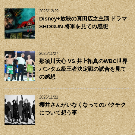
2025/12/29
Disney+放映の真田広之主演 ドラマ
SHOGUN 将軍を見ての感想
2025/11/27
那須川天心 VS 井上拓真のWBC世界
バンタム級王者決定戦の試合を見て
の感想
2025/11/21
櫻井さんがいなくなってのバクチク
について想う事