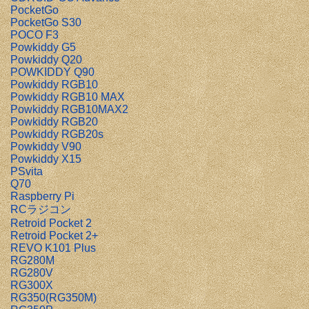
PocketGo
PocketGo S30
POCO F3
Powkiddy G5
Powkiddy Q20
POWKIDDY Q90
Powkiddy RGB10
Powkiddy RGB10 MAX
Powkiddy RGB10MAX2
Powkiddy RGB20
Powkiddy RGB20s
Powkiddy V90
Powkiddy X15
PSvita
Q70
Raspberry Pi
RCラジコン
Retroid Pocket 2
Retroid Pocket 2+
REVO K101 Plus
RG280M
RG280V
RG300X
RG350(RG350M)