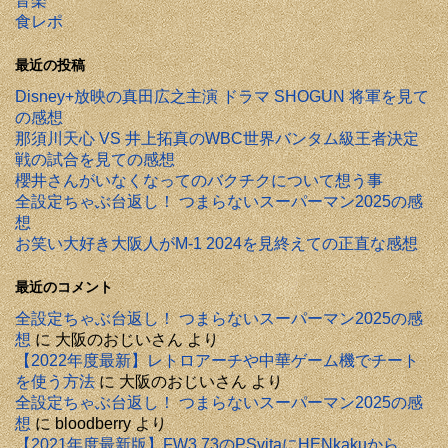
音楽
食レポ
最近の投稿
Disney+放映の真田広之主演 ドラマ SHOGUN 将軍を見て
の感想
那須川天心 VS 井上拓真のWBC世界バンタム級王者決定
戦の試合を見ての感想
櫻井さんがいなくなってのバクチクについて想う事
全設定ちゃぶ台返し！ つまらないスーパーマン2025の感
想
お笑い大好き大阪人がM-1 2024を見終えての正直な感想
最近のコメント
全設定ちゃぶ台返し！ つまらないスーパーマン2025の感
想
に
大阪のおじいさん
より
【2022年度最新】レトロアーチや中華ゲーム機でチート
を使う方法
に
大阪のおじいさん
より
全設定ちゃぶ台返し！ つまらないスーパーマン2025の感
想
に
bloodberry
より
【2021年度最新版】FW3.73のPSvitaにHENkakuから