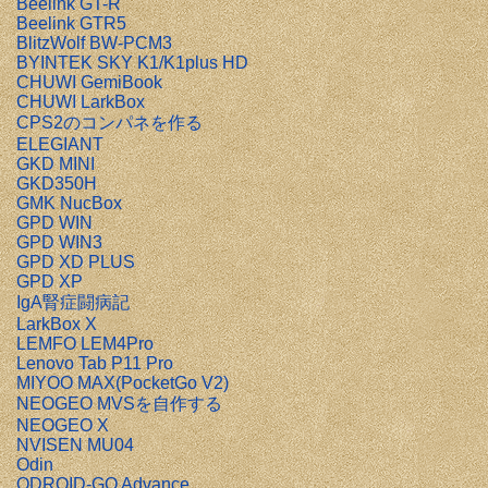
Beelink GT-R
Beelink GTR5
BlitzWolf BW-PCM3
BYINTEK SKY K1/K1plus HD
CHUWI GemiBook
CHUWI LarkBox
CPS2のコンパネを作る
ELEGIANT
GKD MINI
GKD350H
GMK NucBox
GPD WIN
GPD WIN3
GPD XD PLUS
GPD XP
IgA腎症闘病記
LarkBox X
LEMFO LEM4Pro
Lenovo Tab P11 Pro
MIYOO MAX(PocketGo V2)
NEOGEO MVSを自作する
NEOGEO X
NVISEN MU04
Odin
ODROID-GO Advance