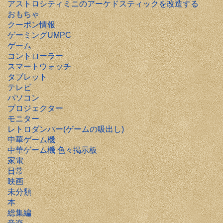
アストロシティミニのアーケドスティックを改造する
おもちゃ
クーポン情報
ゲーミングUMPC
ゲーム
コントローラー
スマートウォッチ
タブレット
テレビ
パソコン
プロジェクター
モニター
レトロダンパー(ゲームの吸出し)
中華ゲーム機
中華ゲーム機 色々掲示板
家電
日常
映画
未分類
本
総集編