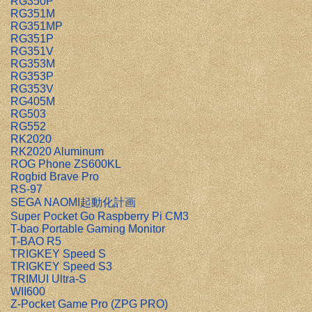
RG350P
RG351M
RG351MP
RG351P
RG351V
RG353M
RG353P
RG353V
RG405M
RG503
RG552
RK2020
RK2020 Aluminum
ROG Phone ZS600KL
Rogbid Brave Pro
RS-97
SEGA NAOMI起動化計画
Super Pocket Go Raspberry Pi CM3
T-bao Portable Gaming Monitor
T-BAO R5
TRIGKEY Speed S
TRIGKEY Speed S3
TRIMUI Ultra-S
WII600
Z-Pocket Game Pro (ZPG PRO)