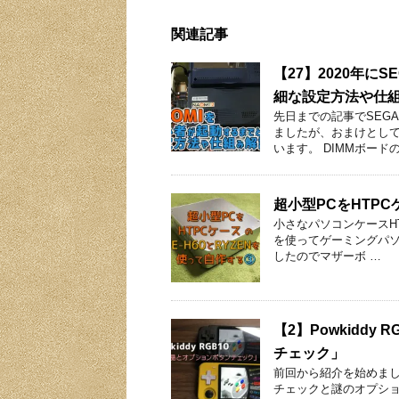
関連記事
【27】2020年に
細な設定方法や仕
先日までの記事でSEGA
ましたが、おまけとして
います。 DIMMボードの
超小型PCをHTPC
小さなパソコンケースHTP
を使ってゲーミングパソ
したのでマザーボ …
【2】Powkidd
チェック」
前回から紹介を始めましたRo
チェックと謎のオプショ