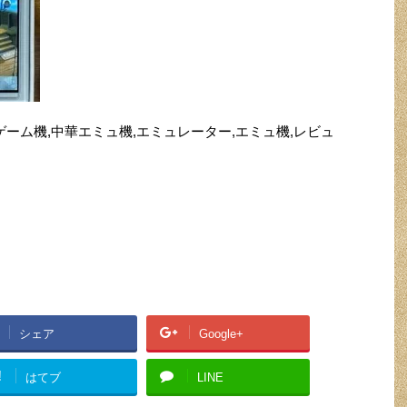
ク,中華ゲーム機,中華エミュ機,エミュレーター,エミュ機,レビュ
シェア
Google+
!
はてブ
LINE