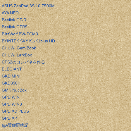
ASUS ZenPad 3S 10 Z500M
AYA NEO
Beelink GT-R
Beelink GTR5
BlitzWolf BW-PCM3
BYINTEK SKY K1/K1plus HD
CHUWI GemiBook
CHUWI LarkBox
CPS2のコンパネを作る
ELEGIANT
GKD MINI
GKD350H
GMK NucBox
GPD WIN
GPD WIN3
GPD XD PLUS
GPD XP
IgA腎症闘病記