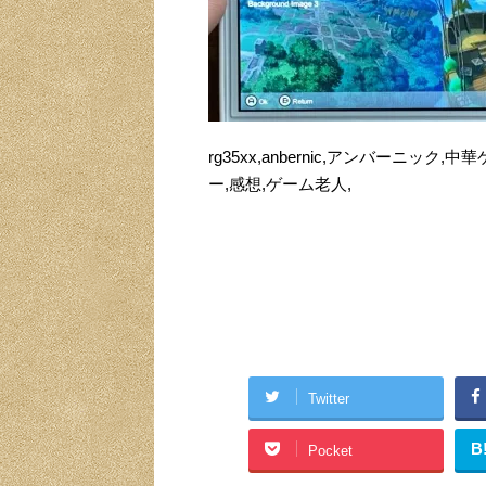
rg35xx,anbernic,アンバーニッ
ー,感想,ゲーム老人,
Twitter
B
Pocket