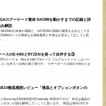
SEGAのアーケード筐体 NAOMIを動かすまでの記録と詳
組み解説
 NAOMI2の本体の掃除と、GD-ROMの掃除の風景をお伝えしてき
DIMMボードの簡単なお掃除風景と中身をお見せしておこうと思
 …
ケースのE-H60とRYZENを使って自作する③
Cケース e．Mini E-H60 ITXケース フルアルミケース シルバー
コンを作ろう企画の第三弾です。 マザーボードの紹介が終わりま
y RGB10徹底感想レビュー「液晶とオプションボタンの
ckchip3326第四世代Powkiddy RGB10ですが、本日は液晶の
ンボタンの謎を解明していこうと思います。 商品は海外のECサ