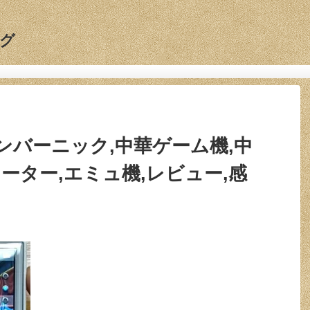
グ
ic,アンバーニック,中華ゲーム機,中
ーター,エミュ機,レビュー,感