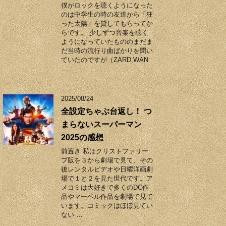
僕がロックを聴くようになった
のは中学生の時の友達から「狂
った太陽」を貸してもらってか
らです。 少しずつ音楽を聴く
ようになっていたもののまだま
だ当時の流行り曲ばかりを聞い
ていたのですが（ZARD,WAN
…
2025/08/24
全設定ちゃぶ台返し！ つ
まらないスーパーマン
2025の感想
前置き 私はクリストファリー
ブ版を３から劇場で見て、その
後レンタルビデオや日曜洋画劇
場で１と２を見た世代です。ア
メコミは大好きで多くのDC作
品やマーベル作品を劇場で見て
います。コミックはほぼ見てい
ない …