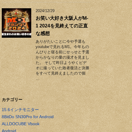
2024/12/29
お笑い大好き大阪人がM-
1 2024を見終えての正直
な感想
ありがたいことに今や予選も
youtubeで見れるM1。今年もの
んびりと寝る前にせっせと予選
からかなりの量の漫才を見まし
た。 そして昨日ようやくビデ
オに撮っていた敗者復活と決勝
をすべて見終えましたので個
…
カテゴリー
15.6インチモニター
8BitDo SN30Pro for Android
ALLDOCUBE Vbook
Android