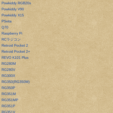
Powkiddy RGB20s
Powkiddy V90
Powkiddy X15
PSvita
Q70
Raspberry Pi
RCラジコン
Retroid Pocket 2
Retroid Pocket 2+
REVO K101 Plus
RG280M
RG280V
RG300X
RG350(RG350M)
RG350P
RG351M
RG351MP
RG351P
RG351V