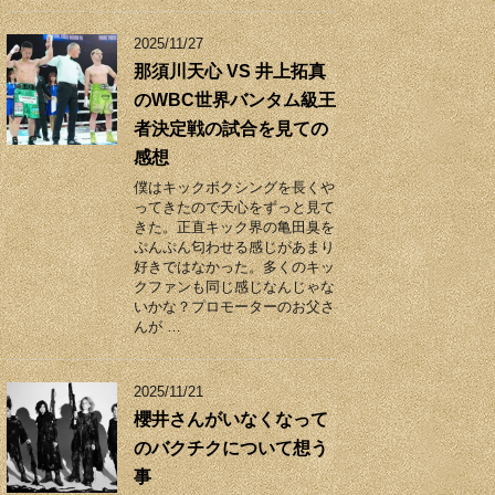
2025/11/27
那須川天心 VS 井上拓真
のWBC世界バンタム級王
者決定戦の試合を見ての
感想
僕はキックボクシングを長くや
ってきたので天心をずっと見て
きた。正直キック界の亀田臭を
ぷんぷん匂わせる感じがあまり
好きではなかった。多くのキッ
クファンも同じ感じなんじゃな
いかな？プロモーターのお父さ
んが …
2025/11/21
櫻井さんがいなくなって
のバクチクについて想う
事