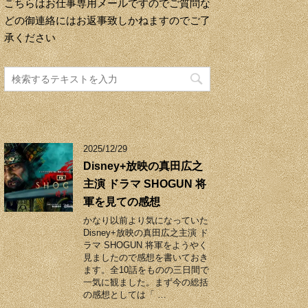
こちらはお仕事専用メールですのでご質問な
どの御連絡にはお返事致しかねますのでご了
承ください
2025/12/29
Disney+放映の真田広之
主演 ドラマ SHOGUN 将
軍を見ての感想
かなり以前より気になっていた
Disney+放映の真田広之主演 ド
ラマ SHOGUN 将軍をようやく
見ましたので感想を書いておき
ます。全10話をものの三日間で
一気に観ました。まず今の総括
の感想としては「 …