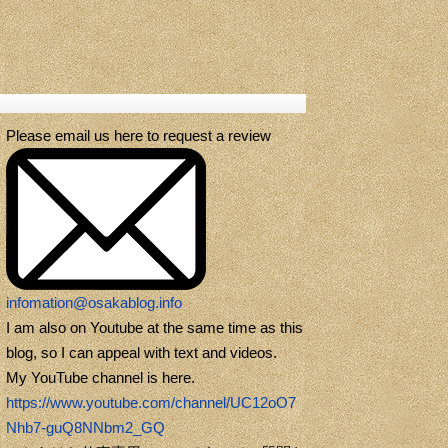
Please email us here to request a review
infomation@osakablog.info
I am also on Youtube at the same time as this
blog, so I can appeal with text and videos.
My YouTube channel is here.
https://www.youtube.com/channel/UC12oO7
Nhb7-guQ8NNbm2_GQ