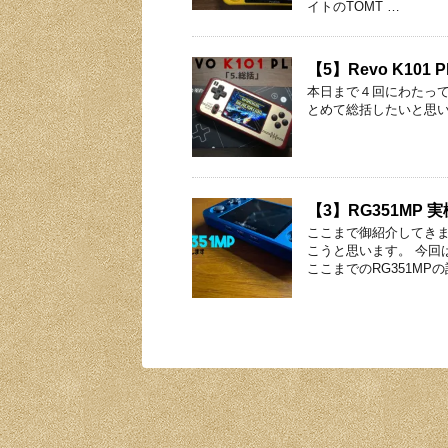
イトのTOMT …
【5】Revo K10
本日まで４回にわたって徹
とめて総括したいと思います。
【3】RG351MP
ここまで御紹介してきま
こうと思います。 今回
ここまでのRG351MPの