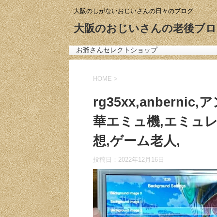
大阪のしがないおじいさんの日々のブログ
大阪のおじいさんの老後ブロ
お爺さんセレクトショップ
HOME
>
rg35xx,anbern
華エミュ機,エミュレ
想,ゲーム老人,
投稿日：
2022年12月16日