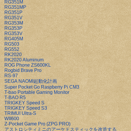
RG351M
RG351MP
RG351P
RG351V
RG353M
RG353P
RG353V
RG405M
RG503
RG552
RK2020
RK2020 Aluminum
ROG Phone ZS600KL
Rogbid Brave Pro
RS-97
SEGA NAOMI起動化計画
Super Pocket Go Raspberry Pi CM3
T-bao Portable Gaming Monitor
T-BAO R5
TRIGKEY Speed S
TRIGKEY Speed S3
TRIMUI Ultra-S
WII600
Z-Pocket Game Pro (ZPG PRO)
アストロシティミニのアーケドスティックを改造する