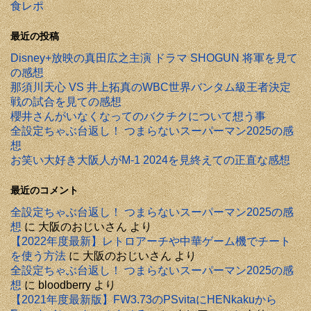
食レポ
最近の投稿
Disney+放映の真田広之主演 ドラマ SHOGUN 将軍を見て
の感想
那須川天心 VS 井上拓真のWBC世界バンタム級王者決定
戦の試合を見ての感想
櫻井さんがいなくなってのバクチクについて想う事
全設定ちゃぶ台返し！ つまらないスーパーマン2025の感
想
お笑い大好き大阪人がM-1 2024を見終えての正直な感想
最近のコメント
全設定ちゃぶ台返し！ つまらないスーパーマン2025の感
想
に
大阪のおじいさん
より
【2022年度最新】レトロアーチや中華ゲーム機でチート
を使う方法
に
大阪のおじいさん
より
全設定ちゃぶ台返し！ つまらないスーパーマン2025の感
想
に
bloodberry
より
【2021年度最新版】FW3.73のPSvitaにHENkakuから