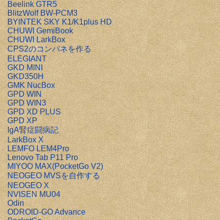
Beelink GTR5
BlitzWolf BW-PCM3
BYINTEK SKY K1/K1plus HD
CHUWI GemiBook
CHUWI LarkBox
CPS2のコンパネを作る
ELEGIANT
GKD MINI
GKD350H
GMK NucBox
GPD WIN
GPD WIN3
GPD XD PLUS
GPD XP
IgA腎症闘病記
LarkBox X
LEMFO LEM4Pro
Lenovo Tab P11 Pro
MIYOO MAX(PocketGo V2)
NEOGEO MVSを自作する
NEOGEO X
NVISEN MU04
Odin
ODROID-GO Advance