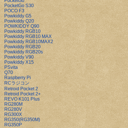
PocketGo
PocketGo S30
POCO F3
Powkiddy G5
Powkiddy Q20
POWKIDDY Q90
Powkiddy RGB10
Powkiddy RGB10 MAX
Powkiddy RGB10MAX2
Powkiddy RGB20
Powkiddy RGB20s
Powkiddy V90
Powkiddy X15
PSvita
Q70
Raspberry Pi
RCラジコン
Retroid Pocket 2
Retroid Pocket 2+
REVO K101 Plus
RG280M
RG280V
RG300X
RG350(RG350M)
RG350P