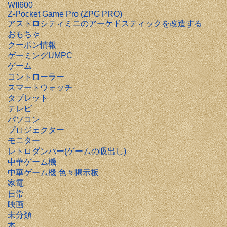
WII600
Z-Pocket Game Pro (ZPG PRO)
アストロシティミニのアーケドスティックを改造する
おもちゃ
クーポン情報
ゲーミングUMPC
ゲーム
コントローラー
スマートウォッチ
タブレット
テレビ
パソコン
プロジェクター
モニター
レトロダンパー(ゲームの吸出し)
中華ゲーム機
中華ゲーム機 色々掲示板
家電
日常
映画
未分類
本