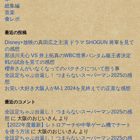
総集編
音楽
食レポ
最近の投稿
Disney+放映の真田広之主演 ドラマ SHOGUN 将軍を見て
の感想
那須川天心 VS 井上拓真のWBC世界バンタム級王者決定
戦の試合を見ての感想
櫻井さんがいなくなってのバクチクについて想う事
全設定ちゃぶ台返し！ つまらないスーパーマン2025の感
想
お笑い大好き大阪人がM-1 2024を見終えての正直な感想
最近のコメント
全設定ちゃぶ台返し！ つまらないスーパーマン2025の感
想
に
大阪のおじいさん
より
【2022年度最新】レトロアーチや中華ゲーム機でチート
を使う方法
に
大阪のおじいさん
より
全設定ちゃぶ台返し！ つまらないスーパーマン2025の感