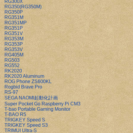
RG300X
RG350(RG350M)
RG350P
RG351M
RG351MP
RG351P
RG351V
RG353M
RG353P
RG353V
RG405M
RG503
RG552
RK2020
RK2020 Aluminum
ROG Phone ZS600KL
Rogbid Brave Pro
RS-97
SEGA NAOMI起動化計画
Super Pocket Go Raspberry Pi CM3
T-bao Portable Gaming Monitor
T-BAO R5
TRIGKEY Speed S
TRIGKEY Speed S3
TRIMUI Ultra-S