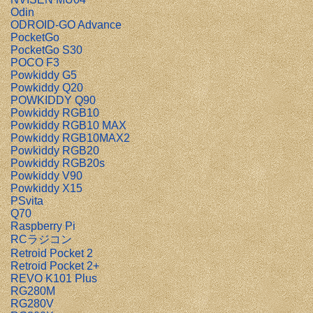
Odin
ODROID-GO Advance
PocketGo
PocketGo S30
POCO F3
Powkiddy G5
Powkiddy Q20
POWKIDDY Q90
Powkiddy RGB10
Powkiddy RGB10 MAX
Powkiddy RGB10MAX2
Powkiddy RGB20
Powkiddy RGB20s
Powkiddy V90
Powkiddy X15
PSvita
Q70
Raspberry Pi
RCラジコン
Retroid Pocket 2
Retroid Pocket 2+
REVO K101 Plus
RG280M
RG280V