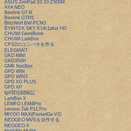
ASUS ZenPad 3S 10 Z500M
AYA NEO
Beelink GT-R
Beelink GTR5
BlitzWolf BW-PCM3
BYINTEK SKY K1/K1plus HD
CHUWI GemiBook
CHUWI LarkBox
CPS2のコンパネを作る
ELEGIANT
GKD MINI
GKD350H
GMK NucBox
GPD WIN
GPD WIN3
GPD XD PLUS
GPD XP
IgA腎症闘病記
LarkBox X
LEMFO LEM4Pro
Lenovo Tab P11 Pro
MIYOO MAX(PocketGo V2)
NEOGEO MVSを自作する
NEOGEO X
NVISEN MU04