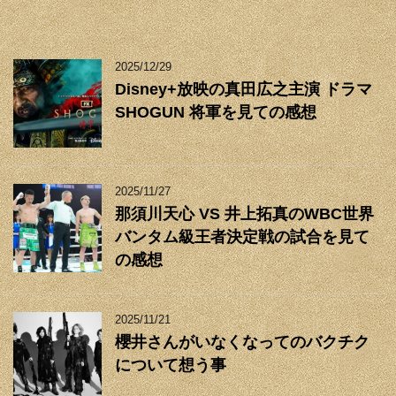
2025/12/29
Disney+放映の真田広之主演 ドラマ
SHOGUN 将軍を見ての感想
2025/11/27
那須川天心 VS 井上拓真のWBC世界
バンタム級王者決定戦の試合を見て
の感想
2025/11/21
櫻井さんがいなくなってのバクチク
について想う事