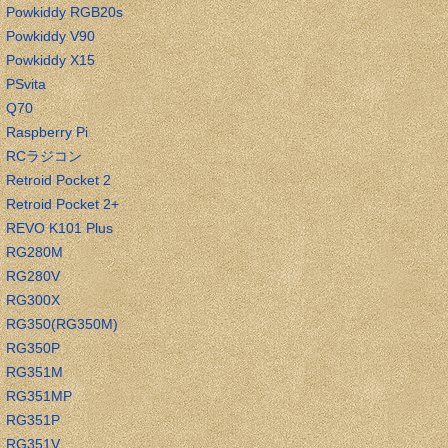
Powkiddy RGB20s
Powkiddy V90
Powkiddy X15
PSvita
Q70
Raspberry Pi
RCラジコン
Retroid Pocket 2
Retroid Pocket 2+
REVO K101 Plus
RG280M
RG280V
RG300X
RG350(RG350M)
RG350P
RG351M
RG351MP
RG351P
RG351V