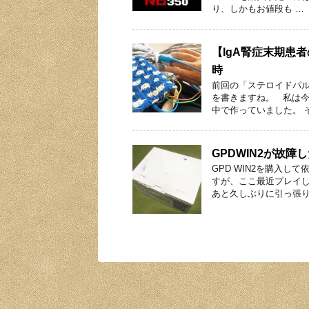
り、しかもお値段も …
【IgA腎症末期患
時
前回の「ステロイドパ
を書きますね。 私は
中で作っていました。 
GPDWIN2が故
GPD WIN2を購入
すが、ここ最近プレイ
あと久しぶりに引っ張り