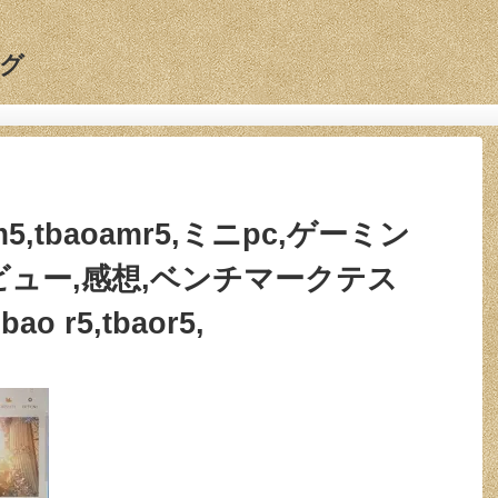
グ
,arm5,tbaoamr5,ミニpc,ゲーミン
,レビュー,感想,ベンチマークテス
ao r5,tbaor5,