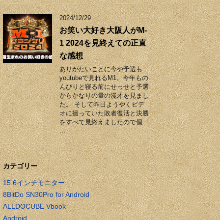
2024/12/29
お笑い大好き大阪人がM-
1 2024を見終えての正直
な感想
ありがたいことに今や予選も
youtubeで見れるM1。今年もの
んびりと寝る前にせっせと予選
からかなりの量の漫才を見まし
た。 そして昨日ようやくビデ
オに撮っていた敗者復活と決勝
をすべて見終えましたので個
…
カテゴリー
15.6インチモニター
8BitDo SN30Pro for Android
ALLDOCUBE Vbook
Android