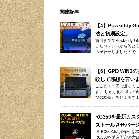
関連記事
【4】Powkiddy
法と初期設定」
前回まででPowkidd
したコメントから何と初め
法がわかりましたので 
【6】GPD WIN3
較して感想を言い
ここまで５回に渡ってご
す。 しかし他の商品の
つの総括とさせて頂きま
RG350を最新カスタム
ストールさせバー
※RG350Mの操作性を
RG350を購入予定の方