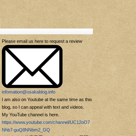
Please email us here to request a review
infomation@osakablog.info
I am also on Youtube at the same time as this
blog, so I can appeal with text and videos.
My YouTube channel is here.
https://www.youtube.com/channel/UC12oO7
Nhb7-guQ8NNbm2_GQ