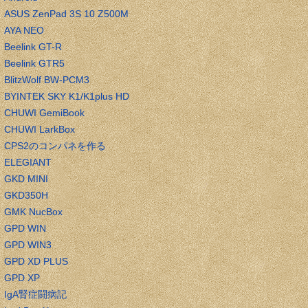
ASUS ZenPad 3S 10 Z500M
AYA NEO
Beelink GT-R
Beelink GTR5
BlitzWolf BW-PCM3
BYINTEK SKY K1/K1plus HD
CHUWI GemiBook
CHUWI LarkBox
CPS2のコンパネを作る
ELEGIANT
GKD MINI
GKD350H
GMK NucBox
GPD WIN
GPD WIN3
GPD XD PLUS
GPD XP
IgA腎症闘病記