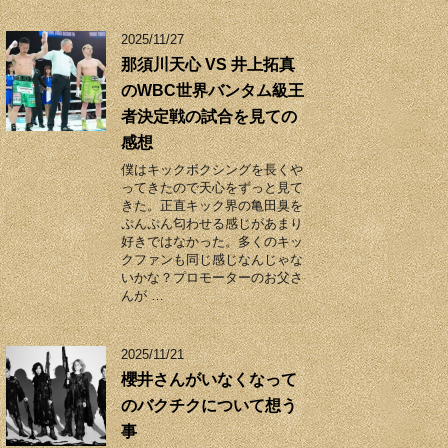
2025/11/27
那須川天心 VS 井上拓真
のWBC世界バンタム級王
者決定戦の試合を見ての
感想
僕はキックボクシングを長くや
ってきたので天心をずっと見て
きた。正直キック界の亀田臭を
ぷんぷん匂わせる感じがあまり
好きではなかった。多くのキッ
クファンも同じ感じなんじゃな
いかな？プロモーターのお父さ
んが …
2025/11/21
櫻井さんがいなくなって
のバクチクについて想う
事