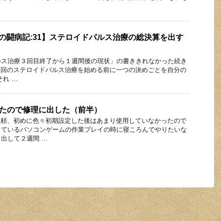
者の闘病記:31】ステロイドパルス治療の総決算を出す
ルス治療３回目終了から１週間後の現状」の書ききれなかった続き
今回のステロイドパルス治療を始める前に一つの決めごとを自分の
それ …
障したので修理に出した（前半）
して依頼、初めに色々初期設定した後はあまり使用していなかったので
しているパソコンゲームの作業プレイの時に寝ころんでやりたいな
出して２週間 …