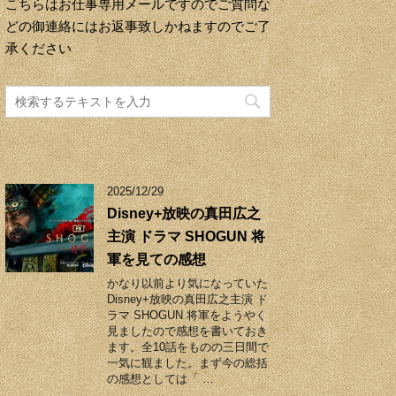
こちらはお仕事専用メールですのでご質問な
どの御連絡にはお返事致しかねますのでご了
承ください
2025/12/29
Disney+放映の真田広之
主演 ドラマ SHOGUN 将
軍を見ての感想
かなり以前より気になっていた
Disney+放映の真田広之主演 ド
ラマ SHOGUN 将軍をようやく
見ましたので感想を書いておき
ます。全10話をものの三日間で
一気に観ました。まず今の総括
の感想としては「 …