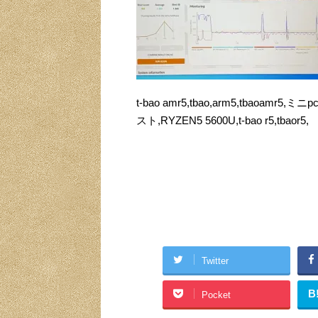
t-bao amr5,tbao,arm5,tbaoam
スト,RYZEN5 5600U,t-bao r5,tbaor5,
Twitter
B
Pocket