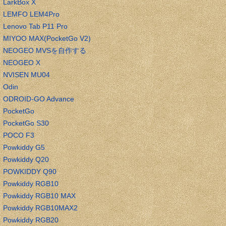
LarkBox X
LEMFO LEM4Pro
Lenovo Tab P11 Pro
MIYOO MAX(PocketGo V2)
NEOGEO MVSを自作する
NEOGEO X
NVISEN MU04
Odin
ODROID-GO Advance
PocketGo
PocketGo S30
POCO F3
Powkiddy G5
Powkiddy Q20
POWKIDDY Q90
Powkiddy RGB10
Powkiddy RGB10 MAX
Powkiddy RGB10MAX2
Powkiddy RGB20