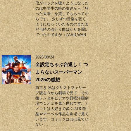
僕がロックを聴くようになった
のは中学生の時の友達から「狂
った太陽」を貸してもらってか
らです。 少しずつ音楽を聴く
ようになっていたもののまだま
だ当時の流行り曲ばかりを聞い
ていたのですが（ZARD,WAN
…
2025/08/24
全設定ちゃぶ台返し！ つ
まらないスーパーマン
2025の感想
前置き 私はクリストファリー
ブ版を３から劇場で見て、その
後レンタルビデオや日曜洋画劇
場で１と２を見た世代です。ア
メコミは大好きで多くのDC作
品やマーベル作品を劇場で見て
います。コミックはほぼ見てい
ない …