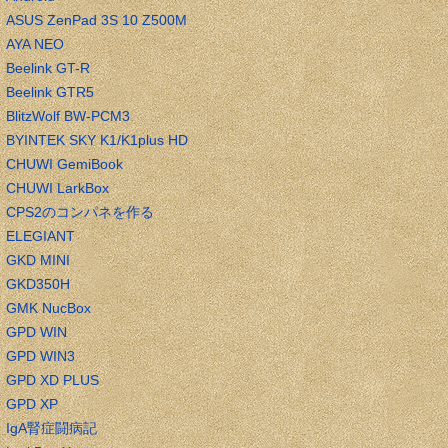
ASUS ZenPad 3S 10 Z500M
AYA NEO
Beelink GT-R
Beelink GTR5
BlitzWolf BW-PCM3
BYINTEK SKY K1/K1plus HD
CHUWI GemiBook
CHUWI LarkBox
CPS2のコンパネを作る
ELEGIANT
GKD MINI
GKD350H
GMK NucBox
GPD WIN
GPD WIN3
GPD XD PLUS
GPD XP
IgA腎症闘病記