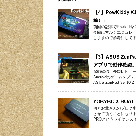
【4】PowKidd
編）」
前回の記事でPowkid
今回はマルチエミュレ
しますので参考にして下
【3】ASUS ZenP
アプリで動作確認
起動確認、外観レビュ
Androidのゲームを
ASUS ZenPad 3S 10 Z
YOBYBO X-BO
何とお爺さんのブログ
させて頂くことになりま
PROというワイヤレス