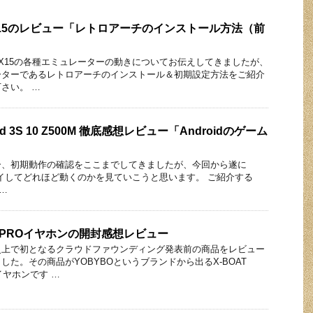
y X15のレビュー「レトロアーチのインストール方法（前
dy X15の各種エミュレーターの動きについてお伝えしてきましたが、
ーターであるレトロアーチのインストール＆初期設定方法をご紹介
さい。 …
ad 3S 10 Z500M 徹底感想レビュー「Androidのゲーム
」
ー、初期動作の確認をここまでしてきましたが、今回から遂に
プレイしてどれほど動くのかを見ていこうと思います。 ご紹介する
 …
AT PROイヤホンの開封感想レビュー
史上で初となるクラウドファウンディング発表前の商品をレビュー
した。その商品がYOBYBOというブランドから出るX-BOAT
イヤホンです …