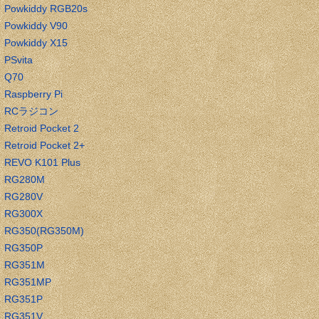
Powkiddy RGB20s
Powkiddy V90
Powkiddy X15
PSvita
Q70
Raspberry Pi
RCラジコン
Retroid Pocket 2
Retroid Pocket 2+
REVO K101 Plus
RG280M
RG280V
RG300X
RG350(RG350M)
RG350P
RG351M
RG351MP
RG351P
RG351V