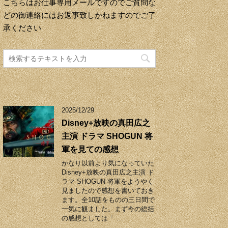
こちらはお仕事専用メールですのでご質問な
どの御連絡にはお返事致しかねますのでご了
承ください
2025/12/29
Disney+放映の真田広之
主演 ドラマ SHOGUN 将
軍を見ての感想
かなり以前より気になっていた
Disney+放映の真田広之主演 ド
ラマ SHOGUN 将軍をようやく
見ましたので感想を書いておき
ます。全10話をものの三日間で
一気に観ました。まず今の総括
の感想としては「 …