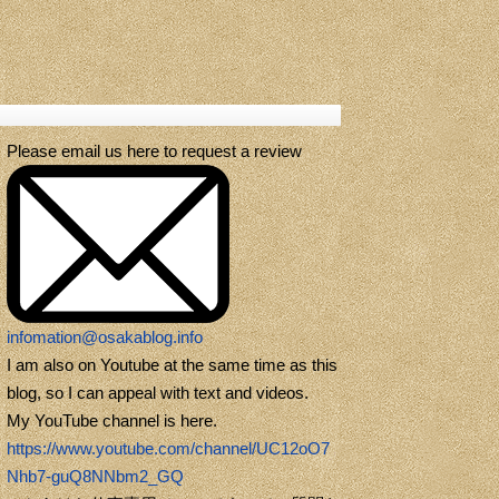
Please email us here to request a review
infomation@osakablog.info
I am also on Youtube at the same time as this
blog, so I can appeal with text and videos.
My YouTube channel is here.
https://www.youtube.com/channel/UC12oO7
Nhb7-guQ8NNbm2_GQ