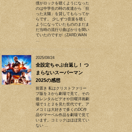
僕がロックを聴くようになった
のは中学生の時の友達から「狂
った太陽」を貸してもらってか
らです。 少しずつ音楽を聴く
ようになっていたもののまだま
だ当時の流行り曲ばかりを聞い
ていたのですが（ZARD,WAN
…
2025/08/24
全設定ちゃぶ台返し！ つ
まらないスーパーマン
2025の感想
前置き 私はクリストファリー
ブ版を３から劇場で見て、その
後レンタルビデオや日曜洋画劇
場で１と２を見た世代です。ア
メコミは大好きで多くのDC作
品やマーベル作品を劇場で見て
います。コミックはほぼ見てい
ない …