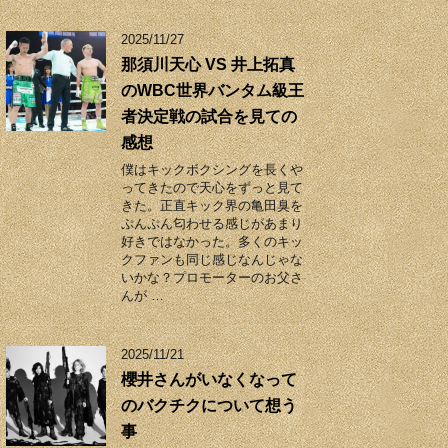
2025/11/27
那須川天心 VS 井上拓真
のWBC世界バンタム級王
者決定戦の試合を見ての
感想
僕はキックボクシングを長くや
ってきたので天心をずっと見て
きた。正直キック界の亀田臭を
ぷんぷん匂わせる感じがあまり
好きではなかった。多くのキッ
クファンも同じ感じなんじゃな
いかな？プロモーターのお父さ
んが …
2025/11/21
櫻井さんがいなくなって
のバクチクについて想う
事