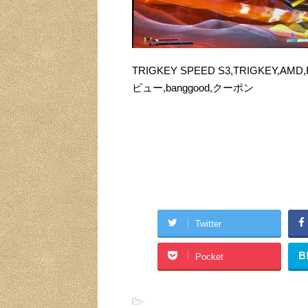
TRIGKEY SPEED S3,TRIGKEY,
ビュー,banggood,クーポン
Twitter
B
Pocket
-