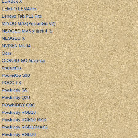
LarkBox X
LEMFO LEM4Pro
Lenovo Tab P11 Pro
MIYOO MAX(PocketGo V2)
NEOGEO MVSを自作する
NEOGEO X
NVISEN MU04
Odin
ODROID-GO Advance
PocketGo
PocketGo S30
POCO F3
Powkiddy G5
Powkiddy Q20
POWKIDDY Q90
Powkiddy RGB10
Powkiddy RGB10 MAX
Powkiddy RGB10MAX2
Powkiddy RGB20