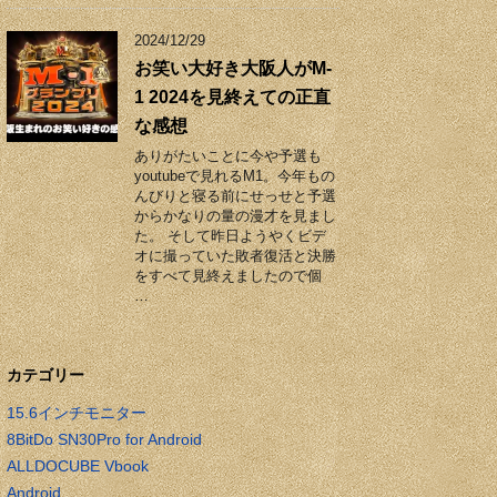
2024/12/29
お笑い大好き大阪人がM-
1 2024を見終えての正直
な感想
ありがたいことに今や予選も
youtubeで見れるM1。今年もの
んびりと寝る前にせっせと予選
からかなりの量の漫才を見まし
た。 そして昨日ようやくビデ
オに撮っていた敗者復活と決勝
をすべて見終えましたので個
…
カテゴリー
15.6インチモニター
8BitDo SN30Pro for Android
ALLDOCUBE Vbook
Android