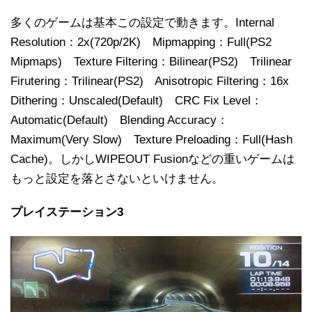
多くのゲームは基本この設定で動きます。Internal
Resolution：2x(720p/2K) Mipmapping：Full(PS2
Mipmaps) Texture Filtering：Bilinear(PS2) Trilinear
Firutering：Trilinear(PS2) Anisotropic Filtering：16x
Dithering：Unscaled(Default) CRC Fix Level：
Automatic(Default) Blending Accuracy：
Maximum(Very Slow) Texture Preloading：Full(Hash
Cache)。しかしWIPEOUT Fusionなどの重いゲームは
もっと設定を落とさないといけません。
プレイステーション3