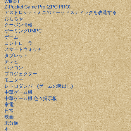
WII600
Z-Pocket Game Pro (ZPG PRO)
アストロシティミニのアーケドスティックを改造する
おもちゃ
クーポン情報
ゲーミングUMPC
ゲーム
コントローラー
スマートウォッチ
タブレット
テレビ
パソコン
プロジェクター
モニター
レトロダンパー(ゲームの吸出し)
中華ゲーム機
中華ゲーム機 色々掲示板
家電
日常
映画
未分類
本