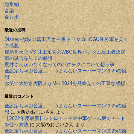
総集編
音楽
食レポ
最近の投稿
Disney+放映の真田広之主演 ドラマ SHOGUN 将軍を見て
の感想
那須川天心 VS 井上拓真のWBC世界バンタム級王者決定
戦の試合を見ての感想
櫻井さんがいなくなってのバクチクについて想う事
全設定ちゃぶ台返し！ つまらないスーパーマン2025の感
想
お笑い大好き大阪人がM-1 2024を見終えての正直な感想
最近のコメント
全設定ちゃぶ台返し！ つまらないスーパーマン2025の感
想
に
大阪のおじいさん
より
【2022年度最新】レトロアーチや中華ゲーム機でチート
を使う方法
に
大阪のおじいさん
より
全設定ちゃぶ台返し！ つまらないスーパーマン2025の感