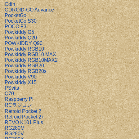
Odin
ODROID-GO Advance
PocketGo
PocketGo S30
POCO F3
Powkiddy G5
Powkiddy Q20
POWKIDDY Q90
Powkiddy RGB10
Powkiddy RGB10 MAX
Powkiddy RGB10MAX2
Powkiddy RGB20
Powkiddy RGB20s
Powkiddy V90
Powkiddy X15
PSvita
Q70
Raspberry Pi
RCラジコン
Retroid Pocket 2
Retroid Pocket 2+
REVO K101 Plus
RG280M
RG280V