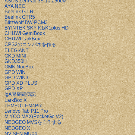
ASUS ZenPad 3S 10 Z500M
AYA NEO
Beelink GT-R
Beelink GTR5
BlitzWolf BW-PCM3
BYINTEK SKY K1/K1plus HD
CHUWI GemiBook
CHUWI LarkBox
CPS2のコンパネを作る
ELEGIANT
GKD MINI
GKD350H
GMK NucBox
GPD WIN
GPD WIN3
GPD XD PLUS
GPD XP
IgA腎症闘病記
LarkBox X
LEMFO LEM4Pro
Lenovo Tab P11 Pro
MIYOO MAX(PocketGo V2)
NEOGEO MVSを自作する
NEOGEO X
NVISEN MU04