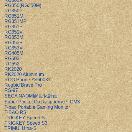
RG300X
RG350(RG350M)
RG350P
RG351M
RG351MP
RG351P
RG351V
RG353M
RG353P
RG353V
RG405M
RG503
RG552
RK2020
RK2020 Aluminum
ROG Phone ZS600KL
Rogbid Brave Pro
RS-97
SEGA NAOMI起動化計画
Super Pocket Go Raspberry Pi CM3
T-bao Portable Gaming Monitor
T-BAO R5
TRIGKEY Speed S
TRIGKEY Speed S3
TRIMUI Ultra-S