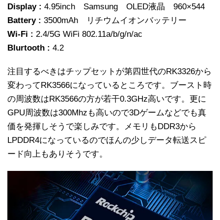
Display :
4.95inch Samsung OLED液晶 960×544
Battery :
3500mAh リチウムイオンバッテリー
Wi-Fi :
2.4/5G WiFi 802.11a/b/g/n/ac
Blurtooth :
4.2
注目するべきはチップセットが第四世代のRK3326から
変わってRK3566になっているところです。ブースト時
の周波数はRK3566の方が若干0.3GHz高いです。更に
GPU周波数は300Mhzも高いので3Dゲームなどでも真
価を発揮しそうで楽しみです。メモリもDDR3から
LPDDR4になっているのでほんの少しデータ転送スピ
ード向上もありそうです。