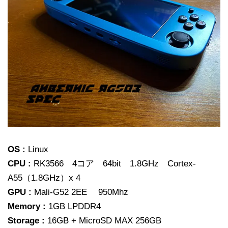
OS :
Linux
CPU :
RK3566 4コア 64bit 1.8GHz Cortex-
A55（1.8GHz）x 4
GPU :
Mali-G52 2EE 950Mhz
Memory :
1GB LPDDR4
Storage :
16GB + MicroSD MAX 256GB