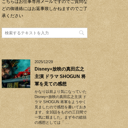
こちらはお仕事専用メールですのでご質問な
どの御連絡にはお返事致しかねますのでご了
承ください
2025/12/29
Disney+放映の真田広之
主演 ドラマ SHOGUN 将
軍を見ての感想
かなり以前より気になっていた
Disney+放映の真田広之主演 ド
ラマ SHOGUN 将軍をようやく
見ましたので感想を書いておき
ます。全10話をものの三日間で
一気に観ました。まず今の総括
の感想としては「 …