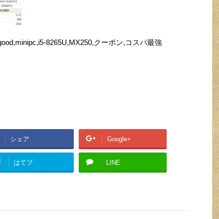
good,minipc,i5-8265U,MX250,クーポン,コスパ最強
シェア
Google+
!
はてブ
LINE