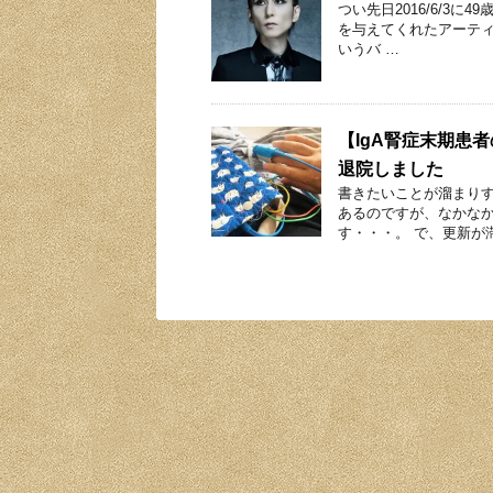
つい先日2016/6/3
を与えてくれたアーティス
いうバ …
【IgA腎症末期患
退院しました
書きたいことが溜まり
あるのですが、なかな
す・・・。 で、更新が