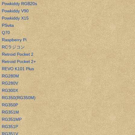
Powkiddy RGB20s
Powkiddy V90
Powkiddy X15
PSvita
Q70
Raspberry Pi
RCラジコン
Retroid Pocket 2
Retroid Pocket 2+
REVO K101 Plus
RG280M
RG280V
RG300X
RG350(RG350M)
RG350P
RG351M
RG351MP
RG351P
RG351V