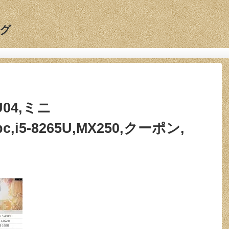
グ
U04,ミニ
pc,i5-8265U,MX250,クーポン,