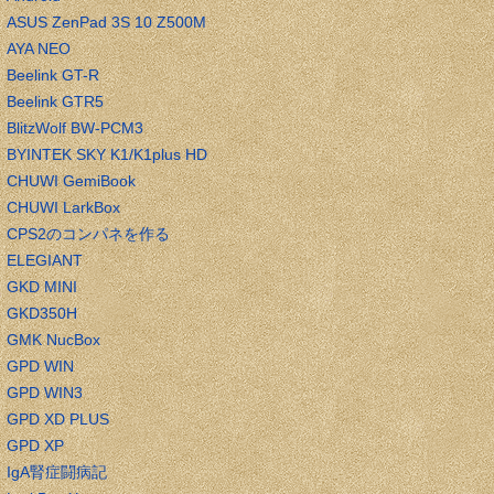
ASUS ZenPad 3S 10 Z500M
AYA NEO
Beelink GT-R
Beelink GTR5
BlitzWolf BW-PCM3
BYINTEK SKY K1/K1plus HD
CHUWI GemiBook
CHUWI LarkBox
CPS2のコンパネを作る
ELEGIANT
GKD MINI
GKD350H
GMK NucBox
GPD WIN
GPD WIN3
GPD XD PLUS
GPD XP
IgA腎症闘病記