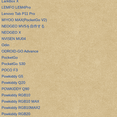
LarkBox X
LEMFO LEM4Pro
Lenovo Tab P11 Pro
MIYOO MAX(PocketGo V2)
NEOGEO MVSを自作する
NEOGEO X
NVISEN MU04
Odin
ODROID-GO Advance
PocketGo
PocketGo S30
POCO F3
Powkiddy G5
Powkiddy Q20
POWKIDDY Q90
Powkiddy RGB10
Powkiddy RGB10 MAX
Powkiddy RGB10MAX2
Powkiddy RGB20