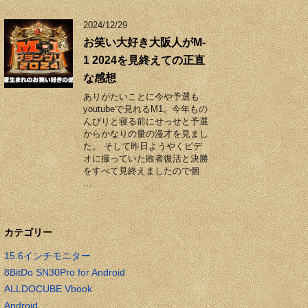
2024/12/29
お笑い大好き大阪人がM-
1 2024を見終えての正直
な感想
ありがたいことに今や予選も
youtubeで見れるM1。今年もの
んびりと寝る前にせっせと予選
からかなりの量の漫才を見まし
た。 そして昨日ようやくビデ
オに撮っていた敗者復活と決勝
をすべて見終えましたので個
…
カテゴリー
15.6インチモニター
8BitDo SN30Pro for Android
ALLDOCUBE Vbook
Android