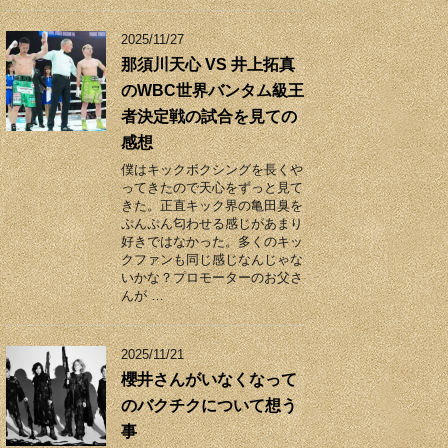
2025/11/27
那須川天心 VS 井上拓真
のWBC世界バンタム級王
者決定戦の試合を見ての
感想
僕はキックボクシングを長くや
ってきたので天心をずっと見て
きた。正直キック界の亀田臭を
ぷんぷん匂わせる感じがあまり
好きではなかった。多くのキッ
クファンも同じ感じなんじゃな
いかな？プロモーターのお父さ
んが …
2025/11/21
櫻井さんがいなくなって
のバクチクについて想う
事