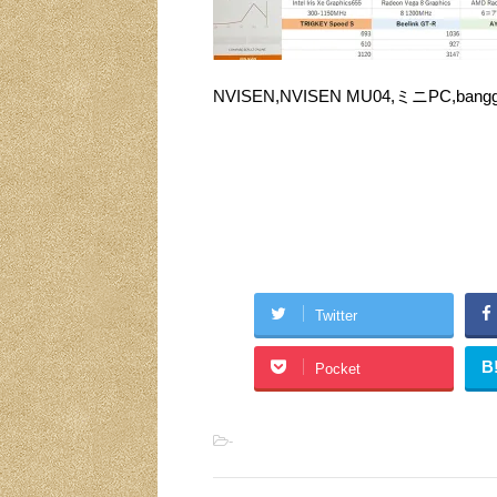
NVISEN,NVISEN MU04,ミニPC,bang
Twitter
B
Pocket
-