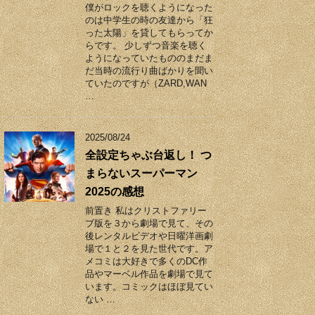
僕がロックを聴くようになった
のは中学生の時の友達から「狂
った太陽」を貸してもらってか
らです。 少しずつ音楽を聴く
ようになっていたもののまだま
だ当時の流行り曲ばかりを聞い
ていたのですが（ZARD,WAN
…
2025/08/24
全設定ちゃぶ台返し！ つ
まらないスーパーマン
2025の感想
前置き 私はクリストファリー
ブ版を３から劇場で見て、その
後レンタルビデオや日曜洋画劇
場で１と２を見た世代です。ア
メコミは大好きで多くのDC作
品やマーベル作品を劇場で見て
います。コミックはほぼ見てい
ない …