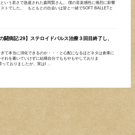
に49歳という若さで急逝された森岡賢さん。 僕の音楽感性に痛烈に影響
トでした。 もともとの出会いは皆と一緒でSOFT BALLETと
者の闘病記:29】ステロイドパルス治療３回目終了し、
すぎて本当に消化できるのか・・・と心配になるほどネタは倉庫に
かそれを書いていけずに結構自分でももやもやしておりま
滞っておりましたが、実はI …