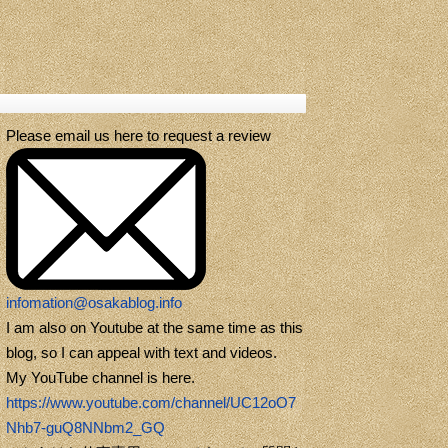
Please email us here to request a review
infomation@osakablog.info
I am also on Youtube at the same time as this
blog, so I can appeal with text and videos.
My YouTube channel is here.
https://www.youtube.com/channel/UC12oO7
Nhb7-guQ8NNbm2_GQ