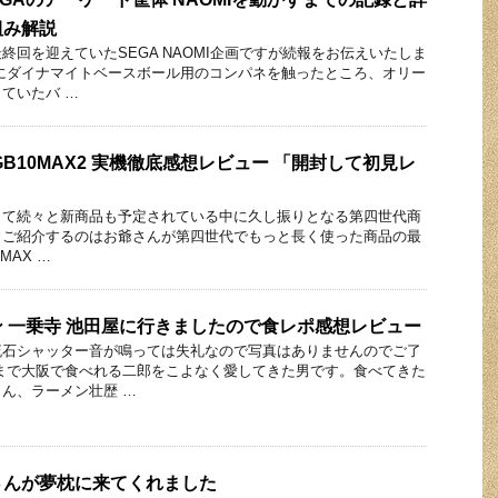
組み解説
終回を迎えていたSEGA NAOMI企画ですが続報をお伝えいたしま
にダイナマイトベースボール用のコンパネを触ったところ、オリー
ていたバ …
 RGB10MAX2 実機徹底感想レビュー 「開封して初見レ
して続々と新商品も予定されている中に久し振りとなる第四世代商
日ご紹介するのはお爺さんが第四世代でもっと長く使った商品の最
0MAX …
 一乗寺 池田屋に行きましたので食レポ感想レビュー
流石シャッター音が鳴っては失礼なので写真はありませんのでご了
まで大阪で食べれる二郎をこよなく愛してきた男です。食べてきた
ん、ラーメン壮歴 …
さんが夢枕に来てくれました