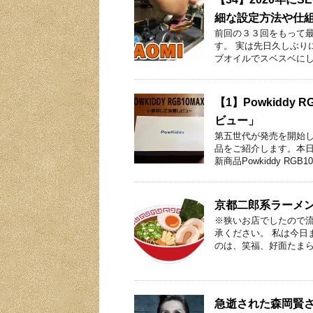
細な設定方法や仕
前回の３３回をもって最
す。 実は先日久しぶり
ブオイルでスベスベにし
【1】Powkiddy
ビュー」
第五世代が発売を開始
品をご紹介します。本
新商品Powkiddy RGB1
京都二郎系ラーメン
※狭いお店でしたので
承ください。 私は今日
のは、笑福、好面たまら
急逝された森岡賢