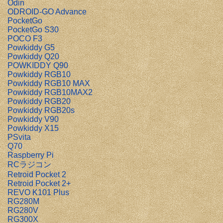
Odin
ODROID-GO Advance
PocketGo
PocketGo S30
POCO F3
Powkiddy G5
Powkiddy Q20
POWKIDDY Q90
Powkiddy RGB10
Powkiddy RGB10 MAX
Powkiddy RGB10MAX2
Powkiddy RGB20
Powkiddy RGB20s
Powkiddy V90
Powkiddy X15
PSvita
Q70
Raspberry Pi
RCラジコン
Retroid Pocket 2
Retroid Pocket 2+
REVO K101 Plus
RG280M
RG280V
RG300X