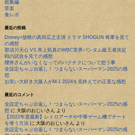
総集編
音楽
食レポ
最近の投稿
Disney+放映の真田広之主演 ドラマ SHOGUN 将軍を見て
の感想
那須川天心 VS 井上拓真のWBC世界バンタム級王者決定
戦の試合を見ての感想
櫻井さんがいなくなってのバクチクについて想う事
全設定ちゃぶ台返し！ つまらないスーパーマン2025の感
想
お笑い大好き大阪人がM-1 2024を見終えての正直な感想
最近のコメント
全設定ちゃぶ台返し！ つまらないスーパーマン2025の感
想
に
大阪のおじいさん
より
【2022年度最新】レトロアーチや中華ゲーム機でチート
を使う方法
に
大阪のおじいさん
より
全設定ちゃぶ台返し！ つまらないスーパーマン2025の感