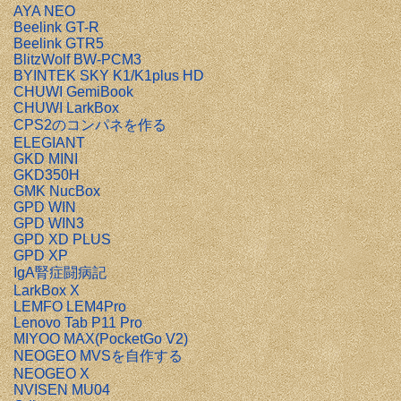
AYA NEO
Beelink GT-R
Beelink GTR5
BlitzWolf BW-PCM3
BYINTEK SKY K1/K1plus HD
CHUWI GemiBook
CHUWI LarkBox
CPS2のコンパネを作る
ELEGIANT
GKD MINI
GKD350H
GMK NucBox
GPD WIN
GPD WIN3
GPD XD PLUS
GPD XP
IgA腎症闘病記
LarkBox X
LEMFO LEM4Pro
Lenovo Tab P11 Pro
MIYOO MAX(PocketGo V2)
NEOGEO MVSを自作する
NEOGEO X
NVISEN MU04