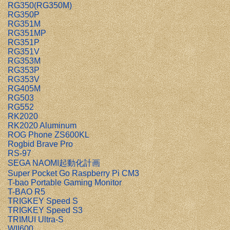
RG350(RG350M)
RG350P
RG351M
RG351MP
RG351P
RG351V
RG353M
RG353P
RG353V
RG405M
RG503
RG552
RK2020
RK2020 Aluminum
ROG Phone ZS600KL
Rogbid Brave Pro
RS-97
SEGA NAOMI起動化計画
Super Pocket Go Raspberry Pi CM3
T-bao Portable Gaming Monitor
T-BAO R5
TRIGKEY Speed S
TRIGKEY Speed S3
TRIMUI Ultra-S
WII600