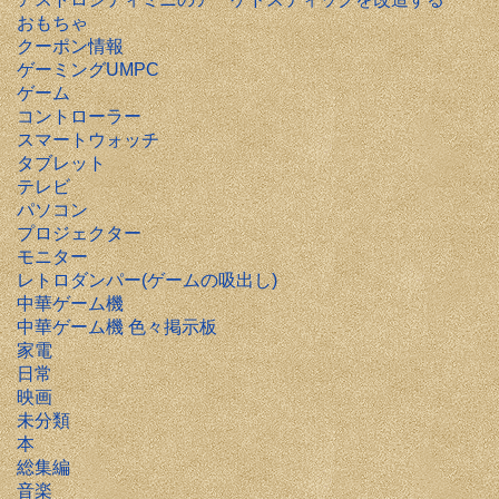
おもちゃ
クーポン情報
ゲーミングUMPC
ゲーム
コントローラー
スマートウォッチ
タブレット
テレビ
パソコン
プロジェクター
モニター
レトロダンパー(ゲームの吸出し)
中華ゲーム機
中華ゲーム機 色々掲示板
家電
日常
映画
未分類
本
総集編
音楽