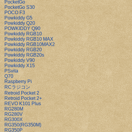
PocketGo
PocketGo S30
POCO F3
Powkiddy G5
Powkiddy Q20
POWKIDDY Q90
Powkiddy RGB10
Powkiddy RGB10 MAX
Powkiddy RGB10MAX2
Powkiddy RGB20
Powkiddy RGB20s
Powkiddy V90
Powkiddy X15
PSvita
Q70
Raspberry Pi
RCラジコン
Retroid Pocket 2
Retroid Pocket 2+
REVO K101 Plus
RG280M
RG280V
RG300X
RG350(RG350M)
RG350P