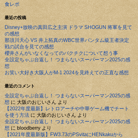
食レポ
最近の投稿
Disney+放映の真田広之主演 ドラマ SHOGUN 将軍を見て
の感想
那須川天心 VS 井上拓真のWBC世界バンタム級王者決定
戦の試合を見ての感想
櫻井さんがいなくなってのバクチクについて想う事
全設定ちゃぶ台返し！ つまらないスーパーマン2025の感
想
お笑い大好き大阪人がM-1 2024を見終えての正直な感想
最近のコメント
全設定ちゃぶ台返し！ つまらないスーパーマン2025の感
想
に
大阪のおじいさん
より
【2022年度最新】レトロアーチや中華ゲーム機でチート
を使う方法
に
大阪のおじいさん
より
全設定ちゃぶ台返し！ つまらないスーパーマン2025の感
想
に
bloodberry
より
【2021年度最新版】FW3.73のPSvitaにHENkakuから