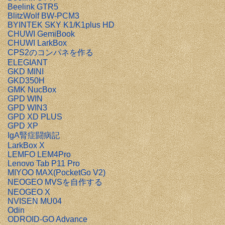
Beelink GTR5
BlitzWolf BW-PCM3
BYINTEK SKY K1/K1plus HD
CHUWI GemiBook
CHUWI LarkBox
CPS2のコンパネを作る
ELEGIANT
GKD MINI
GKD350H
GMK NucBox
GPD WIN
GPD WIN3
GPD XD PLUS
GPD XP
IgA腎症闘病記
LarkBox X
LEMFO LEM4Pro
Lenovo Tab P11 Pro
MIYOO MAX(PocketGo V2)
NEOGEO MVSを自作する
NEOGEO X
NVISEN MU04
Odin
ODROID-GO Advance