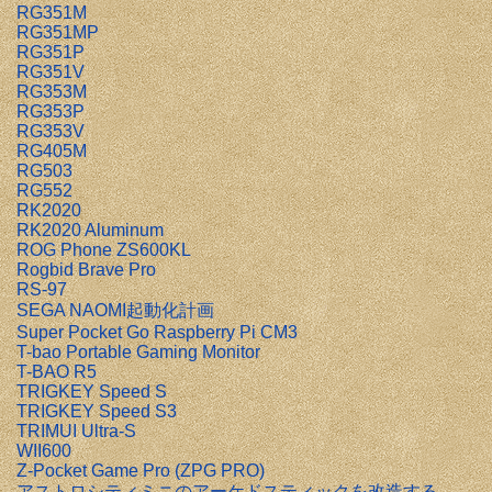
RG351M
RG351MP
RG351P
RG351V
RG353M
RG353P
RG353V
RG405M
RG503
RG552
RK2020
RK2020 Aluminum
ROG Phone ZS600KL
Rogbid Brave Pro
RS-97
SEGA NAOMI起動化計画
Super Pocket Go Raspberry Pi CM3
T-bao Portable Gaming Monitor
T-BAO R5
TRIGKEY Speed S
TRIGKEY Speed S3
TRIMUI Ultra-S
WII600
Z-Pocket Game Pro (ZPG PRO)
アストロシティミニのアーケドスティックを改造する