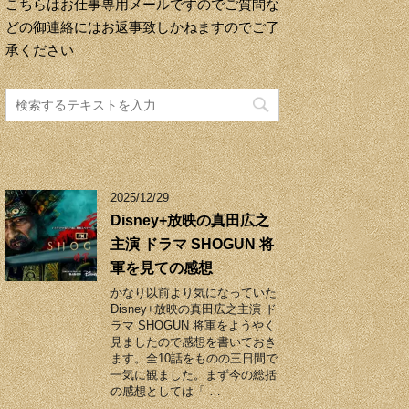
こちらはお仕事専用メールですのでご質問な
どの御連絡にはお返事致しかねますのでご了
承ください
2025/12/29
Disney+放映の真田広之
主演 ドラマ SHOGUN 将
軍を見ての感想
かなり以前より気になっていた
Disney+放映の真田広之主演 ド
ラマ SHOGUN 将軍をようやく
見ましたので感想を書いておき
ます。全10話をものの三日間で
一気に観ました。まず今の総括
の感想としては「 …