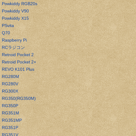
Powkiddy RGB20s
Powkiddy V90
Powkiddy X15
PSvita
Q70
Raspberry Pi
RCラジコン
Retroid Pocket 2
Retroid Pocket 2+
REVO K101 Plus
RG280M
RG280V
RG300X
RG350(RG350M)
RG350P
RG351M
RG351MP
RG351P
RG351V