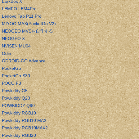
LarkBox X
LEMFO LEM4Pro
Lenovo Tab P11 Pro
MIYOO MAX(PocketGo V2)
NEOGEO MVSを自作する
NEOGEO X
NVISEN MU04
Odin
ODROID-GO Advance
PocketGo
PocketGo S30
POCO F3
Powkiddy G5
Powkiddy Q20
POWKIDDY Q90
Powkiddy RGB10
Powkiddy RGB10 MAX
Powkiddy RGB10MAX2
Powkiddy RGB20