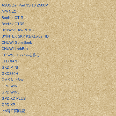
ASUS ZenPad 3S 10 Z500M
AYA NEO
Beelink GT-R
Beelink GTR5
BlitzWolf BW-PCM3
BYINTEK SKY K1/K1plus HD
CHUWI GemiBook
CHUWI LarkBox
CPS2のコンパネを作る
ELEGIANT
GKD MINI
GKD350H
GMK NucBox
GPD WIN
GPD WIN3
GPD XD PLUS
GPD XP
IgA腎症闘病記