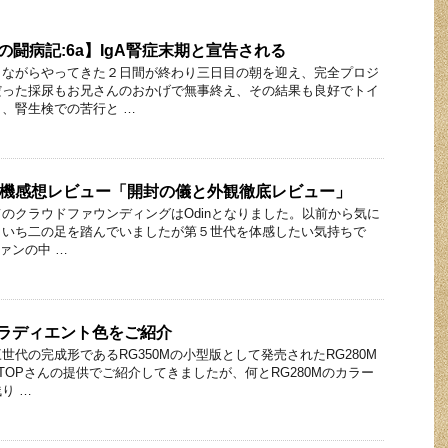
の闘病記:6a】IgA腎症末期と宣告される
しながらやってきた２日間が終わり三日目の朝を迎え、完全プロジ
だった採尿もお兄さんのおかげで無事終え、その結果も良好でトイ
、腎生検での苦行と …
oの実機感想レビュー「開封の儀と外観徹底レビュー」
のクラウドファウンディングはOdinとなりました。以前から気に
まいち二の足を踏んでいましたが第５世代を体感したい気持ちで
ファンの中 …
のグラディエント色をご紹介
世代の完成形であるRG350Mの小型版として発売されたRG280M
TOPさんの提供でご紹介してきましたが、何とRG280Mのカラー
り …