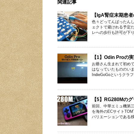
関連記事
【IgA腎症末期患者
色々どってんばったん
ェクトで避けれる予定
レへの歩行も許可が下り
【1】Odin Pr
お爺さん生まれて初めて
はなっていたもののい
IndieGoGoというクラ
【5】RG280M
前回、中華エミュ機第三
を海外のECサイトTOM
バリエーションである残