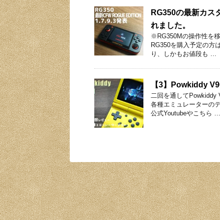
RG350の最新カスタ
れました。
※RG350Mの操作性を
RG350を購入予定の方
り、しかもお値段も …
【3】Powkidd
二回を通してPowkid
各種エミュレーターのテ
公式Youtubeやこちら 