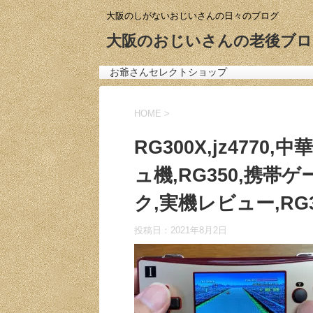
大阪のしがないおじいさんの日々のブログ
大阪のおじいさんの老後ブロ
お爺さんセレクトショップ
HOME
>
RG300X,jz477
ュ機,RG350,携帯
ク,実機レビュー,RG
投稿日：
2021年8月2日