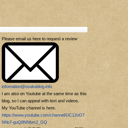
Please email us here to request a review
infomation@osakablog.info
I am also on Youtube at the same time as this
blog, so I can appeal with text and videos.
My YouTube channel is here.
https://www.youtube.com/channel/UC12oO7
Nhb7-guQ8NNbm2_GQ