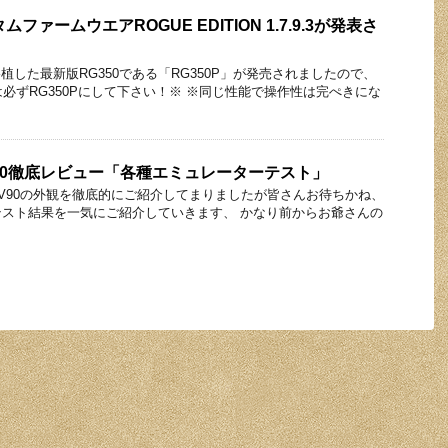
ムファームウエアROGUE EDITION 1.7.9.3が発表さ
移植した最新版RG350である「RG350P」が発売されましたので、
は必ずRG350Pにして下さい！※ ※同じ性能で操作性は完ぺきにな
y V90徹底レビュー「各種エミュレーターテスト」
dy V90の外観を徹底的にご紹介してまりましたが皆さんお待ちかね、
スト結果を一気にご紹介していきます、 かなり前からお爺さんの
…