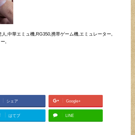
ーム老人,中華エミュ機,RG350,携帯ゲーム機,エミュレーター,
ー,
シェア
Google+
!
はてブ
LINE