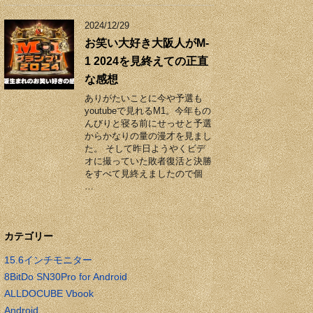
2024/12/29
お笑い大好き大阪人がM-
1 2024を見終えての正直
な感想
ありがたいことに今や予選も
youtubeで見れるM1。今年もの
んびりと寝る前にせっせと予選
からかなりの量の漫才を見まし
た。 そして昨日ようやくビデ
オに撮っていた敗者復活と決勝
をすべて見終えましたので個
…
カテゴリー
15.6インチモニター
8BitDo SN30Pro for Android
ALLDOCUBE Vbook
Android