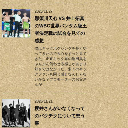
2025/11/27
那須川天心 VS 井上拓真
のWBC世界バンタム級王
者決定戦の試合を見ての
感想
僕はキックボクシングを長くや
ってきたので天心をずっと見て
きた。正直キック界の亀田臭を
ぷんぷん匂わせる感じがあまり
好きではなかった。多くのキッ
クファンも同じ感じなんじゃな
いかな？プロモーターのお父さ
んが …
2025/11/21
櫻井さんがいなくなって
のバクチクについて想う
事