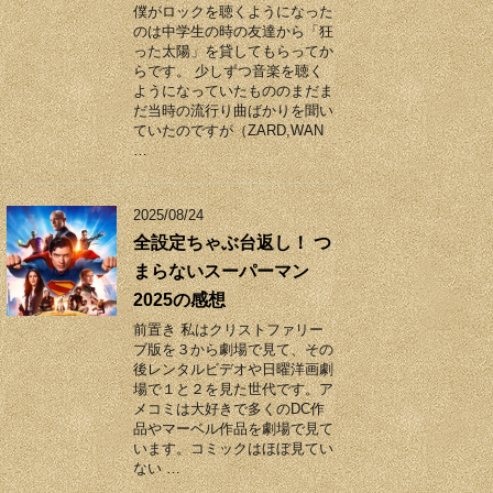
僕がロックを聴くようになった
のは中学生の時の友達から「狂
った太陽」を貸してもらってか
らです。 少しずつ音楽を聴く
ようになっていたもののまだま
だ当時の流行り曲ばかりを聞い
ていたのですが（ZARD,WAN
…
2025/08/24
全設定ちゃぶ台返し！ つ
まらないスーパーマン
2025の感想
前置き 私はクリストファリー
ブ版を３から劇場で見て、その
後レンタルビデオや日曜洋画劇
場で１と２を見た世代です。ア
メコミは大好きで多くのDC作
品やマーベル作品を劇場で見て
います。コミックはほぼ見てい
ない …