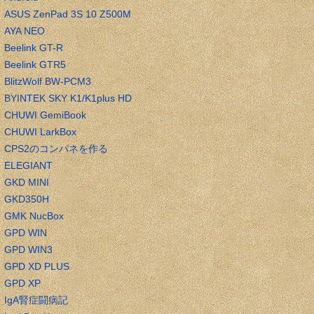
ASUS ZenPad 3S 10 Z500M
AYA NEO
Beelink GT-R
Beelink GTR5
BlitzWolf BW-PCM3
BYINTEK SKY K1/K1plus HD
CHUWI GemiBook
CHUWI LarkBox
CPS2のコンパネを作る
ELEGIANT
GKD MINI
GKD350H
GMK NucBox
GPD WIN
GPD WIN3
GPD XD PLUS
GPD XP
IgA腎症闘病記