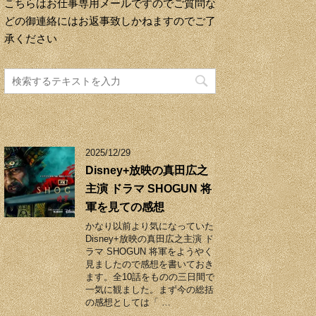
こちらはお仕事専用メールですのでご質問な
どの御連絡にはお返事致しかねますのでご了
承ください
2025/12/29
Disney+放映の真田広之
主演 ドラマ SHOGUN 将
軍を見ての感想
かなり以前より気になっていた
Disney+放映の真田広之主演 ド
ラマ SHOGUN 将軍をようやく
見ましたので感想を書いておき
ます。全10話をものの三日間で
一気に観ました。まず今の総括
の感想としては「 …