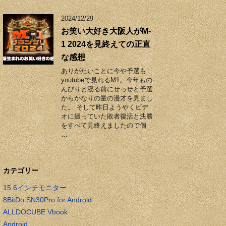
2024/12/29
お笑い大好き大阪人がM-
1 2024を見終えての正直
な感想
ありがたいことに今や予選も
youtubeで見れるM1。今年もの
んびりと寝る前にせっせと予選
からかなりの量の漫才を見まし
た。 そして昨日ようやくビデ
オに撮っていた敗者復活と決勝
をすべて見終えましたので個
…
カテゴリー
15.6インチモニター
8BitDo SN30Pro for Android
ALLDOCUBE Vbook
Android