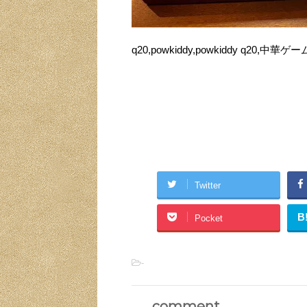
q20,powkiddy,powkiddy q20
Twitter
B
Pocket
-
comment