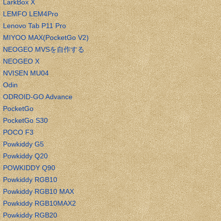
LarkBox X
LEMFO LEM4Pro
Lenovo Tab P11 Pro
MIYOO MAX(PocketGo V2)
NEOGEO MVSを自作する
NEOGEO X
NVISEN MU04
Odin
ODROID-GO Advance
PocketGo
PocketGo S30
POCO F3
Powkiddy G5
Powkiddy Q20
POWKIDDY Q90
Powkiddy RGB10
Powkiddy RGB10 MAX
Powkiddy RGB10MAX2
Powkiddy RGB20