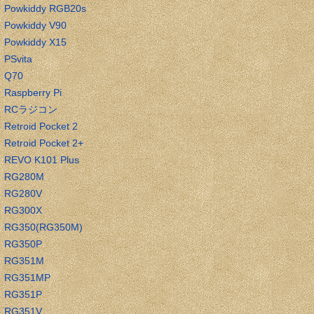
Powkiddy RGB20s
Powkiddy V90
Powkiddy X15
PSvita
Q70
Raspberry Pi
RCラジコン
Retroid Pocket 2
Retroid Pocket 2+
REVO K101 Plus
RG280M
RG280V
RG300X
RG350(RG350M)
RG350P
RG351M
RG351MP
RG351P
RG351V