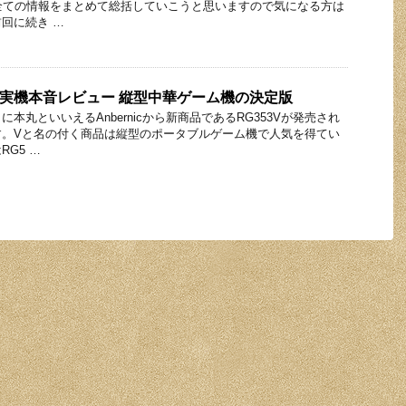
は全ての情報をまとめて総括していこうと思いますので気になる方は
回に続き …
353V 実機本音レビュー 縦型中華ゲーム機の決定版
本丸といいえるAnbernicから新商品であるRG353Vが発売され
す。Vと名の付く商品は縦型のポータブルゲーム機で人気を得てい
G5 …