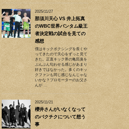
2025/11/27
那須川天心 VS 井上拓真
のWBC世界バンタム級王
者決定戦の試合を見ての
感想
僕はキックボクシングを長くや
ってきたので天心をずっと見て
きた。正直キック界の亀田臭を
ぷんぷん匂わせる感じがあまり
好きではなかった。多くのキッ
クファンも同じ感じなんじゃな
いかな？プロモーターのお父さ
んが …
2025/11/21
櫻井さんがいなくなって
のバクチクについて想う
事