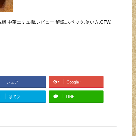
,中華ゲーム機,中華エミュ機,レビュー,解説,スペック,使い方,CFW,
シェア
Google+
!
はてブ
LINE