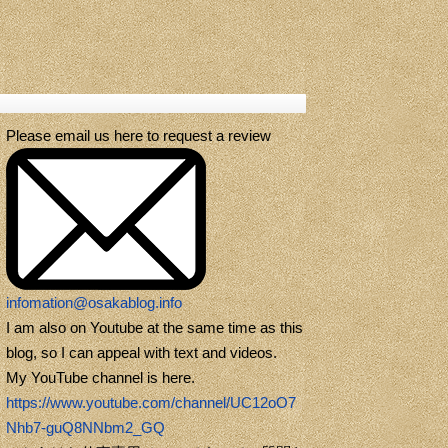
Please email us here to request a review
infomation@osakablog.info
I am also on Youtube at the same time as this
blog, so I can appeal with text and videos.
My YouTube channel is here.
https://www.youtube.com/channel/UC12oO7
Nhb7-guQ8NNbm2_GQ