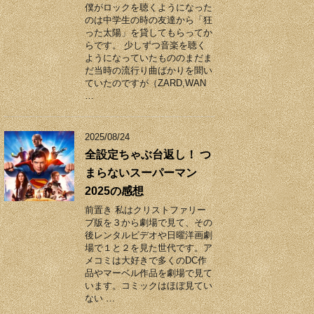
僕がロックを聴くようになった
のは中学生の時の友達から「狂
った太陽」を貸してもらってか
らです。 少しずつ音楽を聴く
ようになっていたもののまだま
だ当時の流行り曲ばかりを聞い
ていたのですが（ZARD,WAN
…
2025/08/24
全設定ちゃぶ台返し！ つ
まらないスーパーマン
2025の感想
前置き 私はクリストファリー
ブ版を３から劇場で見て、その
後レンタルビデオや日曜洋画劇
場で１と２を見た世代です。ア
メコミは大好きで多くのDC作
品やマーベル作品を劇場で見て
います。コミックはほぼ見てい
ない …