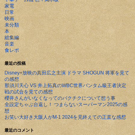
家電
日常
映画
未分類
本
総集編
音楽
食レポ
最近の投稿
Disney+放映の真田広之主演 ドラマ SHOGUN 将軍を見て
の感想
那須川天心 VS 井上拓真のWBC世界バンタム級王者決定
戦の試合を見ての感想
櫻井さんがいなくなってのバクチクについて想う事
全設定ちゃぶ台返し！ つまらないスーパーマン2025の感
想
お笑い大好き大阪人がM-1 2024を見終えての正直な感想
最近のコメント