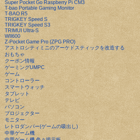
Super Pocket Go Raspberry Pi CM3
T-bao Portable Gaming Monitor
T-BAO R5
TRIGKEY Speed S
TRIGKEY Speed S3
TRIMUI Ultra-S
WII600
Z-Pocket Game Pro (ZPG PRO)
アストロシティミニのアーケドスティックを改造する
おもちゃ
クーポン情報
ゲーミングUMPC
ゲーム
コントローラー
スマートウォッチ
タブレット
テレビ
パソコン
プロジェクター
モニター
レトロダンパー(ゲームの吸出し)
中華ゲーム機
中華ゲーム機 色々掲示板