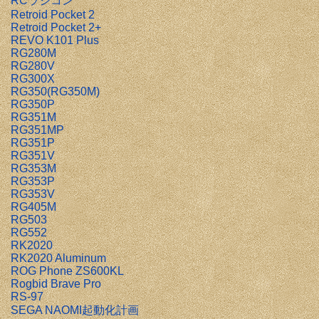
RCラジコン
Retroid Pocket 2
Retroid Pocket 2+
REVO K101 Plus
RG280M
RG280V
RG300X
RG350(RG350M)
RG350P
RG351M
RG351MP
RG351P
RG351V
RG353M
RG353P
RG353V
RG405M
RG503
RG552
RK2020
RK2020 Aluminum
ROG Phone ZS600KL
Rogbid Brave Pro
RS-97
SEGA NAOMI起動化計画