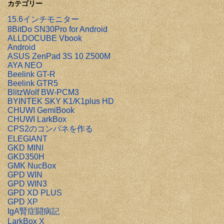
カテゴリー
15.6インチモニター
8BitDo SN30Pro for Android
ALLDOCUBE Vbook
Android
ASUS ZenPad 3S 10 Z500M
AYA NEO
Beelink GT-R
Beelink GTR5
BlitzWolf BW-PCM3
BYINTEK SKY K1/K1plus HD
CHUWI GemiBook
CHUWI LarkBox
CPS2のコンパネを作る
ELEGIANT
GKD MINI
GKD350H
GMK NucBox
GPD WIN
GPD WIN3
GPD XD PLUS
GPD XP
IgA腎症闘病記
LarkBox X