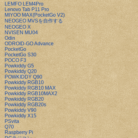
LEMFO LEM4Pro
Lenovo Tab P11 Pro
MIYOO MAX(PocketGo V2)
NEOGEO MVSを自作する
NEOGEO X
NVISEN MU04
Odin
ODROID-GO Advance
PocketGo
PocketGo S30
POCO F3
Powkiddy G5
Powkiddy Q20
POWKIDDY Q90
Powkiddy RGB10
Powkiddy RGB10 MAX
Powkiddy RGB10MAX2
Powkiddy RGB20
Powkiddy RGB20s
Powkiddy V90
Powkiddy X15
PSvita
Q70
Raspberry Pi