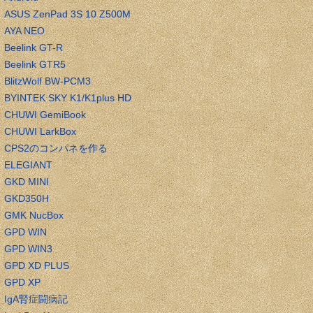
ASUS ZenPad 3S 10 Z500M
AYA NEO
Beelink GT-R
Beelink GTR5
BlitzWolf BW-PCM3
BYINTEK SKY K1/K1plus HD
CHUWI GemiBook
CHUWI LarkBox
CPS2のコンパネを作る
ELEGIANT
GKD MINI
GKD350H
GMK NucBox
GPD WIN
GPD WIN3
GPD XD PLUS
GPD XP
IgA腎症闘病記