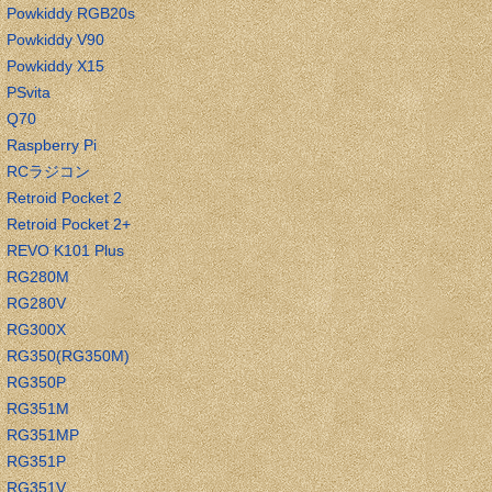
Powkiddy RGB20s
Powkiddy V90
Powkiddy X15
PSvita
Q70
Raspberry Pi
RCラジコン
Retroid Pocket 2
Retroid Pocket 2+
REVO K101 Plus
RG280M
RG280V
RG300X
RG350(RG350M)
RG350P
RG351M
RG351MP
RG351P
RG351V