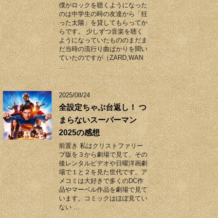
僕がロックを聴くようになった
のは中学生の時の友達から「狂
った太陽」を貸してもらってか
らです。 少しずつ音楽を聴く
ようになっていたもののまだま
だ当時の流行り曲ばかりを聞い
ていたのですが（ZARD,WAN
…
2025/08/24
全設定ちゃぶ台返し！ つ
まらないスーパーマン
2025の感想
前置き 私はクリストファリー
ブ版を３から劇場で見て、その
後レンタルビデオや日曜洋画劇
場で１と２を見た世代です。ア
メコミは大好きで多くのDC作
品やマーベル作品を劇場で見て
います。コミックはほぼ見てい
ない …