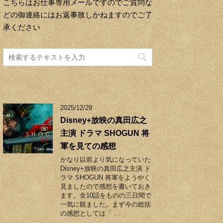
こちらはお仕事専用メールですのでご質問な
どの御連絡にはお返事致しかねますのでご了
承ください
2025/12/29
Disney+放映の真田広之
主演 ドラマ SHOGUN 将
軍を見ての感想
かなり以前より気になっていた
Disney+放映の真田広之主演 ド
ラマ SHOGUN 将軍をようやく
見ましたので感想を書いておき
ます。全10話をものの三日間で
一気に観ました。まず今の総括
の感想としては「 …