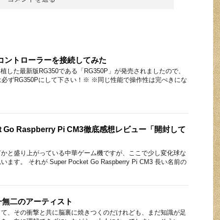
SBコントローラーを接続してみた
移植した最新版RG350である「RG350P」が発売されましたので、
は必ずRG350Pにして下さい！※ ※同じ性能で操作性は完ぺきにな
et Go Raspberry Pi CM3徹底感想レビュー「開封して
何かと盛り上がっている中華ゲーム機ですが、ここで少し変化球な
 それが Super Pocket Go Raspberry Pi CM3 長い名前の
唯一無二のアーティスト
して、その衝撃と共に脳裏に焼きつくのだけれども、まだ知識が足