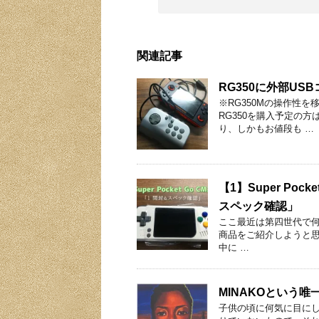
関連記事
RG350に外部U
※RG350Mの操作性を
RG350を購入予定の方
り、しかもお値段も …
【1】Super Pock
スペック確認」
ここ最近は第四世代で
商品をご紹介しようと思います。
中に …
MINAKOという
子供の頃に何気に目に