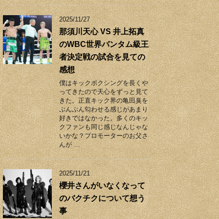
2025/11/27
那須川天心 VS 井上拓真
のWBC世界バンタム級王
者決定戦の試合を見ての
感想
僕はキックボクシングを長くや
ってきたので天心をずっと見て
きた。正直キック界の亀田臭を
ぷんぷん匂わせる感じがあまり
好きではなかった。多くのキッ
クファンも同じ感じなんじゃな
いかな？プロモーターのお父さ
んが …
2025/11/21
櫻井さんがいなくなって
のバクチクについて想う
事