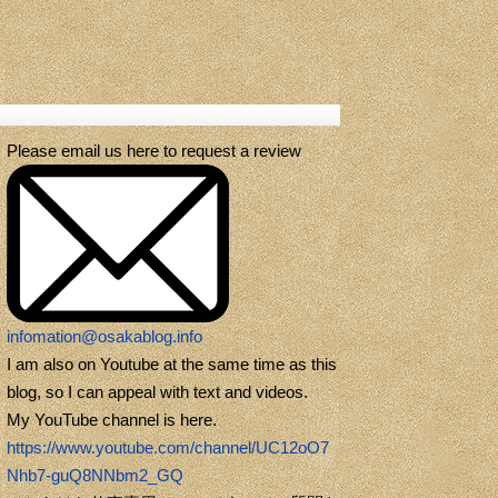
Please email us here to request a review
infomation@osakablog.info
I am also on Youtube at the same time as this
blog, so I can appeal with text and videos.
My YouTube channel is here.
https://www.youtube.com/channel/UC12oO7
Nhb7-guQ8NNbm2_GQ