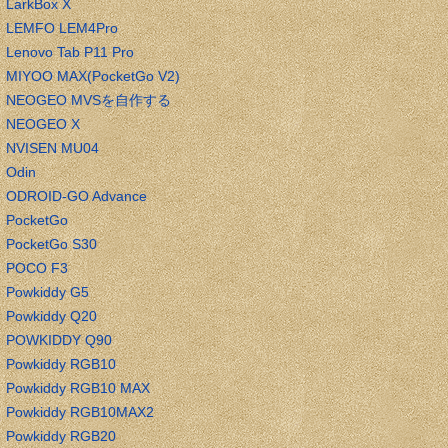
LarkBox X
LEMFO LEM4Pro
Lenovo Tab P11 Pro
MIYOO MAX(PocketGo V2)
NEOGEO MVSを自作する
NEOGEO X
NVISEN MU04
Odin
ODROID-GO Advance
PocketGo
PocketGo S30
POCO F3
Powkiddy G5
Powkiddy Q20
POWKIDDY Q90
Powkiddy RGB10
Powkiddy RGB10 MAX
Powkiddy RGB10MAX2
Powkiddy RGB20