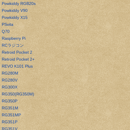
Powkiddy RGB20s
Powkiddy V90
Powkiddy X15
PSvita
Q70
Raspberry Pi
RCラジコン
Retroid Pocket 2
Retroid Pocket 2+
REVO K101 Plus
RG280M
RG280V
RG300X
RG350(RG350M)
RG350P
RG351M
RG351MP
RG351P
RG351V