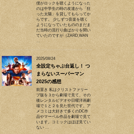
僕がロックを聴くようになった
のは中学生の時の友達から「狂
った太陽」を貸してもらってか
らです。 少しずつ音楽を聴く
ようになっていたもののまだま
だ当時の流行り曲ばかりを聞い
ていたのですが（ZARD,WAN
…
2025/08/24
全設定ちゃぶ台返し！ つ
まらないスーパーマン
2025の感想
前置き 私はクリストファリー
ブ版を３から劇場で見て、その
後レンタルビデオや日曜洋画劇
場で１と２を見た世代です。ア
メコミは大好きで多くのDC作
品やマーベル作品を劇場で見て
います。コミックはほぼ見てい
ない …