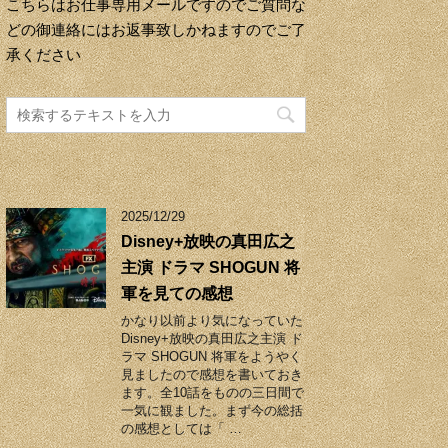
こちらはお仕事専用メールですのでご質問な
どの御連絡にはお返事致しかねますのでご了
承ください
2025/12/29
Disney+放映の真田広之
主演 ドラマ SHOGUN 将
軍を見ての感想
かなり以前より気になっていた
Disney+放映の真田広之主演 ド
ラマ SHOGUN 将軍をようやく
見ましたので感想を書いておき
ます。全10話をものの三日間で
一気に観ました。まず今の総括
の感想としては「 …