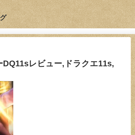
グ
ーDQ11sレビュー,ドラクエ11s,