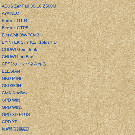
ASUS ZenPad 3S 10 Z500M
AYA NEO
Beelink GT-R
Beelink GTR5
BlitzWolf BW-PCM3
BYINTEK SKY K1/K1plus HD
CHUWI GemiBook
CHUWI LarkBox
CPS2のコンパネを作る
ELEGIANT
GKD MINI
GKD350H
GMK NucBox
GPD WIN
GPD WIN3
GPD XD PLUS
GPD XP
IgA腎症闘病記