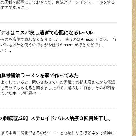
その工程を記事にしておきます。何故クリーンインストールをする
すので参考に …
ムビデオはコスパ良し過ぎて心配になるレベル
ものを店舗で買わなくなりました。 使うのはAmazonと楽天。 当
バシも以外と使うのですがやはりAmazonがほとんどです。
いで …
油豚骨醤油ラーメンを家で作ってみた
をよくしていると、問い合わせていた家近くの精肉店さんから電話
骨も売ってもらえると聞きましたので、購入しに行き、その材料を
ていたホープ軒風の …
者の闘病記:29】ステロイドパルス治療３回目終了し、
すぎて本当に消化できるのか・・・と心配になるほどネタは倉庫に