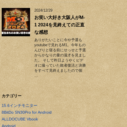
2024/12/29
お笑い大好き大阪人がM-
1 2024を見終えての正直
な感想
ありがたいことに今や予選も
youtubeで見れるM1。今年もの
んびりと寝る前にせっせと予選
からかなりの量の漫才を見まし
た。 そして昨日ようやくビデ
オに撮っていた敗者復活と決勝
をすべて見終えましたので個
…
カテゴリー
15.6インチモニター
8BitDo SN30Pro for Android
ALLDOCUBE Vbook
Android