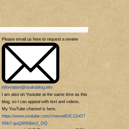
Please email us here to request a review
infomation@osakablog.info
I am also on Youtube at the same time as this
blog, so I can appeal with text and videos.
My YouTube channel is here.
https://www.youtube.com/channel/UC12oO7
Nhb7-guQ8NNbm2_GQ