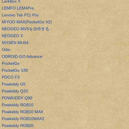
LarkBox X
LEMFO LEM4Pro
Lenovo Tab P11 Pro
MIYOO MAX(PocketGo V2)
NEOGEO MVSを自作する
NEOGEO X
NVISEN MU04
Odin
ODROID-GO Advance
PocketGo
PocketGo S30
POCO F3
Powkiddy G5
Powkiddy Q20
POWKIDDY Q90
Powkiddy RGB10
Powkiddy RGB10 MAX
Powkiddy RGB10MAX2
Powkiddy RGB20