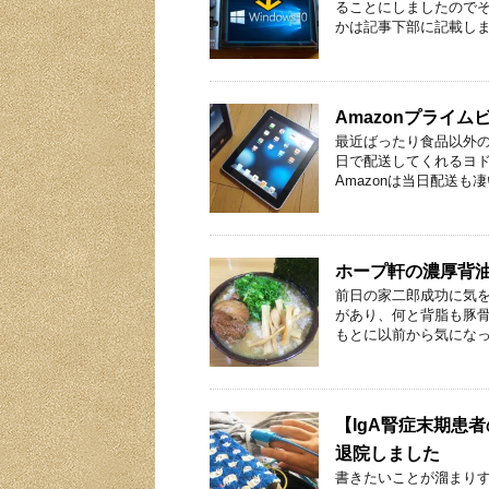
ることにしましたので
かは記事下部に記載しま
Amazonプライ
最近ばったり食品以外の
日で配送してくれるヨド
Amazonは当日配送も凄
ホープ軒の濃厚背
前日の家二郎成功に気
があり、何と背脂も豚
もとに以前から気になっ
【IgA腎症末期患
退院しました
書きたいことが溜まり