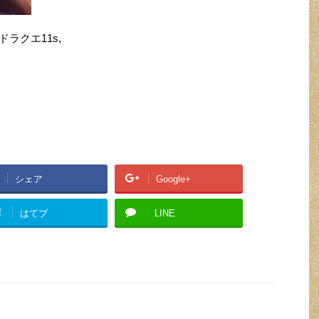
ドラクエ11s,
シェア
Google+
!
はてブ
LINE