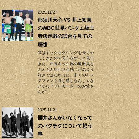
2025/11/27
那須川天心 VS 井上拓真
のWBC世界バンタム級王
者決定戦の試合を見ての
感想
僕はキックボクシングを長くや
ってきたので天心をずっと見て
きた。正直キック界の亀田臭を
ぷんぷん匂わせる感じがあまり
好きではなかった。多くのキッ
クファンも同じ感じなんじゃな
いかな？プロモーターのお父さ
んが …
2025/11/21
櫻井さんがいなくなって
のバクチクについて想う
事