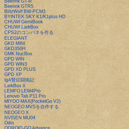
Beelink GT-R
Beelink GTR5
BlitzWolf BW-PCM3
BYINTEK SKY K1/K1plus HD
CHUWI GemiBook
CHUWI LarkBox
CPS2のコンパネを作る
ELEGIANT
GKD MINI
GKD350H
GMK NucBox
GPD WIN
GPD WIN3
GPD XD PLUS
GPD XP
IgA腎症闘病記
LarkBox X
LEMFO LEM4Pro
Lenovo Tab P11 Pro
MIYOO MAX(PocketGo V2)
NEOGEO MVSを自作する
NEOGEO X
NVISEN MU04
Odin
ODROID-GO Advance