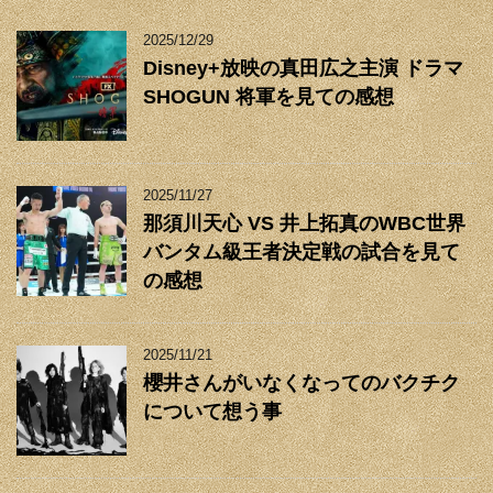
2025/12/29
Disney+放映の真田広之主演 ドラマ
SHOGUN 将軍を見ての感想
2025/11/27
那須川天心 VS 井上拓真のWBC世界
バンタム級王者決定戦の試合を見て
の感想
2025/11/21
櫻井さんがいなくなってのバクチク
について想う事