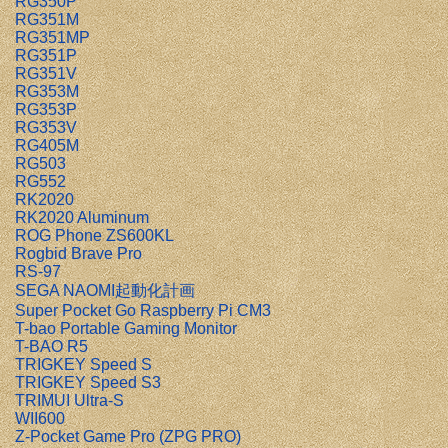
RG350P
RG351M
RG351MP
RG351P
RG351V
RG353M
RG353P
RG353V
RG405M
RG503
RG552
RK2020
RK2020 Aluminum
ROG Phone ZS600KL
Rogbid Brave Pro
RS-97
SEGA NAOMI起動化計画
Super Pocket Go Raspberry Pi CM3
T-bao Portable Gaming Monitor
T-BAO R5
TRIGKEY Speed S
TRIGKEY Speed S3
TRIMUI Ultra-S
WII600
Z-Pocket Game Pro (ZPG PRO)