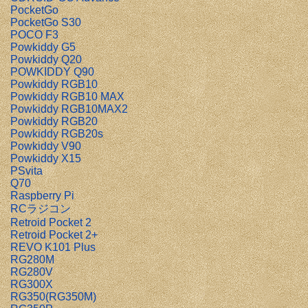
PocketGo
PocketGo S30
POCO F3
Powkiddy G5
Powkiddy Q20
POWKIDDY Q90
Powkiddy RGB10
Powkiddy RGB10 MAX
Powkiddy RGB10MAX2
Powkiddy RGB20
Powkiddy RGB20s
Powkiddy V90
Powkiddy X15
PSvita
Q70
Raspberry Pi
RCラジコン
Retroid Pocket 2
Retroid Pocket 2+
REVO K101 Plus
RG280M
RG280V
RG300X
RG350(RG350M)