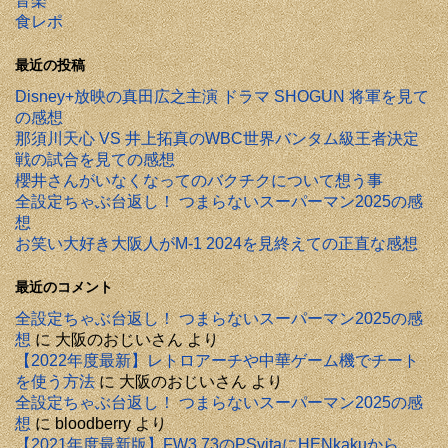
音楽
食レポ
最近の投稿
Disney+放映の真田広之主演 ドラマ SHOGUN 将軍を見て
の感想
那須川天心 VS 井上拓真のWBC世界バンタム級王者決定
戦の試合を見ての感想
櫻井さんがいなくなってのバクチクについて想う事
全設定ちゃぶ台返し！ つまらないスーパーマン2025の感
想
お笑い大好き大阪人がM-1 2024を見終えての正直な感想
最近のコメント
全設定ちゃぶ台返し！ つまらないスーパーマン2025の感
想
に
大阪のおじいさん
より
【2022年度最新】レトロアーチや中華ゲーム機でチート
を使う方法
に
大阪のおじいさん
より
全設定ちゃぶ台返し！ つまらないスーパーマン2025の感
想
に
bloodberry
より
【2021年度最新版】FW3.73のPSvitaにHENkakuから