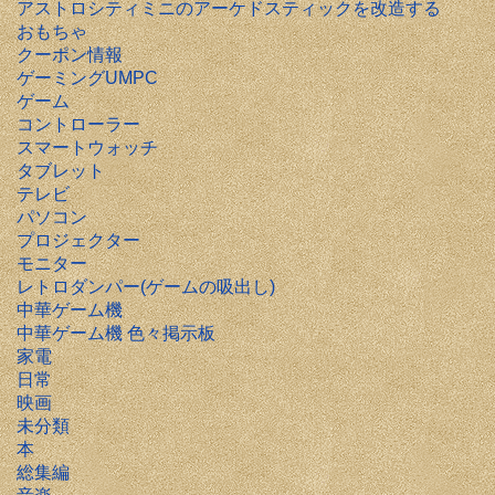
アストロシティミニのアーケドスティックを改造する
おもちゃ
クーポン情報
ゲーミングUMPC
ゲーム
コントローラー
スマートウォッチ
タブレット
テレビ
パソコン
プロジェクター
モニター
レトロダンパー(ゲームの吸出し)
中華ゲーム機
中華ゲーム機 色々掲示板
家電
日常
映画
未分類
本
総集編