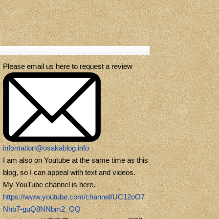
Please email us here to request a review
infomation@osakablog.info
I am also on Youtube at the same time as this
blog, so I can appeal with text and videos.
My YouTube channel is here.
https://www.youtube.com/channel/UC12oO7
Nhb7-guQ8NNbm2_GQ