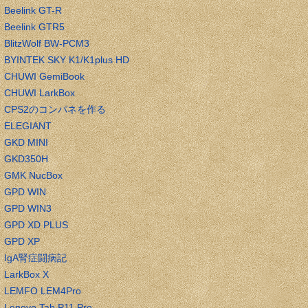
Beelink GT-R
Beelink GTR5
BlitzWolf BW-PCM3
BYINTEK SKY K1/K1plus HD
CHUWI GemiBook
CHUWI LarkBox
CPS2のコンパネを作る
ELEGIANT
GKD MINI
GKD350H
GMK NucBox
GPD WIN
GPD WIN3
GPD XD PLUS
GPD XP
IgA腎症闘病記
LarkBox X
LEMFO LEM4Pro
Lenovo Tab P11 Pro