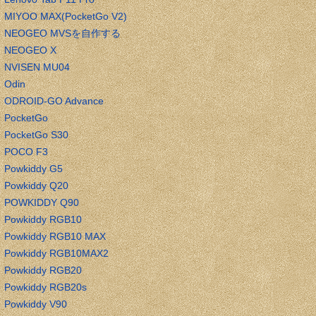
MIYOO MAX(PocketGo V2)
NEOGEO MVSを自作する
NEOGEO X
NVISEN MU04
Odin
ODROID-GO Advance
PocketGo
PocketGo S30
POCO F3
Powkiddy G5
Powkiddy Q20
POWKIDDY Q90
Powkiddy RGB10
Powkiddy RGB10 MAX
Powkiddy RGB10MAX2
Powkiddy RGB20
Powkiddy RGB20s
Powkiddy V90