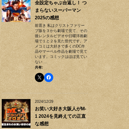
全設定ちゃぶ台返し！ つ
まらないスーパーマン
2025の感想
前置き 私はクリストファリー
ブ版を３から劇場で見て、その
後レンタルビデオや日曜洋画劇
場で１と２を見た世代です。ア
メコミは大好きで多くのDC作
品やマーベル作品を劇場で見て
います。コミックはほぼ見てい
ない …
共有:
2024/12/29
お笑い大好き大阪人がM-
1 2024を見終えての正直
な感想