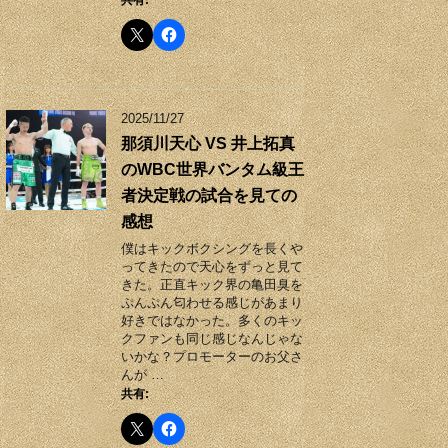
共有:
2025/11/27
那須川天心 VS 井上拓真
のWBC世界バンタム級王
者決定戦の試合を見ての
感想
僕はキックボクシングを長くや
ってきたので天心をずっと見て
きた。正直キック界の亀田臭を
ぷんぷん匂わせる感じがあまり
好きではなかった。多くのキッ
クファンも同じ感じなんじゃな
いかな？プロモーターのお父さ
んが …
共有: