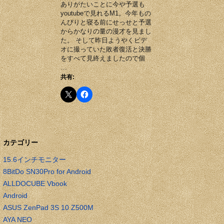
ありがたいことに今や予選も
youtubeで見れるM1。今年もの
んびりと寝る前にせっせと予選
からかなりの量の漫才を見まし
た。 そして昨日ようやくビデ
オに撮っていた敗者復活と決勝
をすべて見終えましたので個
…
共有:
カテゴリー
15.6インチモニター
8BitDo SN30Pro for Android
ALLDOCUBE Vbook
Android
ASUS ZenPad 3S 10 Z500M
AYA NEO