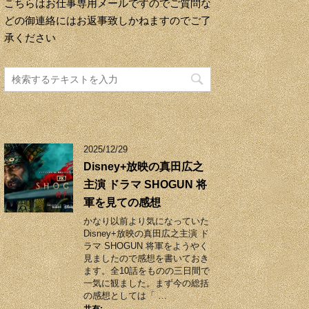
こちらはお仕事専用メールですのでご質問な
どの御連絡にはお返事致しかねますのでご了
承ください
2025/12/29
Disney+放映の真田広之
主演 ドラマ SHOGUN 将
軍を見ての感想
かなり以前より気になっていた
Disney+放映の真田広之主演 ド
ラマ SHOGUN 将軍をようやく
見ましたので感想を書いておき
ます。全10話をものの三日間で
一気に観ました。まず今の総括
の感想としては「 …