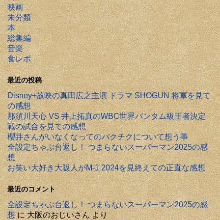
映画
未分類
本
総集編
音楽
食レポ
最近の投稿
Disney+放映の真田広之主演 ドラマ SHOGUN 将軍を見て
の感想
那須川天心 VS 井上拓真のWBC世界バンタム級王者決定
戦の試合を見ての感想
櫻井さんがいなくなってのバクチクについて想う事
全設定ちゃぶ台返し！ つまらないスーパーマン2025の感
想
お笑い大好き大阪人がM-1 2024を見終えての正直な感想
最近のコメント
全設定ちゃぶ台返し！ つまらないスーパーマン2025の感
想
に
大阪のおじいさん
より