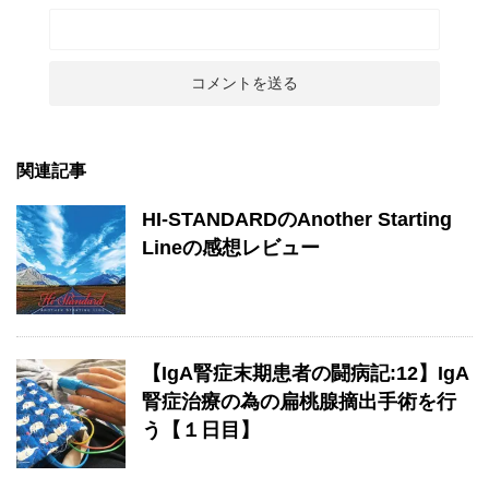
関連記事
HI-STANDARDのAnother Starting
Lineの感想レビュー
【IgA腎症末期患者の闘病記:12】IgA
腎症治療の為の扁桃腺摘出手術を行
う【１日目】