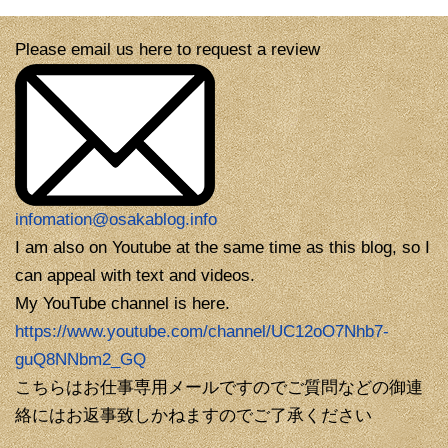
Please email us here to request a review
infomation@osakablog.info
I am also on Youtube at the same time as this blog, so I
can appeal with text and videos.
My YouTube channel is here.
https://www.youtube.com/channel/UC12oO7Nhb7-
guQ8NNbm2_GQ
こちらはお仕事専用メールですのでご質問などの御連
絡にはお返事致しかねますのでご了承ください