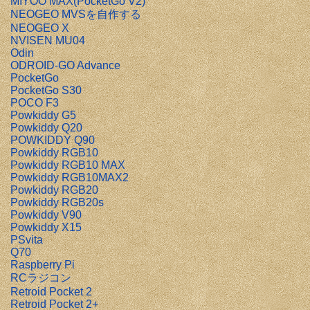
MIYOO MAX(PocketGo V2)
NEOGEO MVSを自作する
NEOGEO X
NVISEN MU04
Odin
ODROID-GO Advance
PocketGo
PocketGo S30
POCO F3
Powkiddy G5
Powkiddy Q20
POWKIDDY Q90
Powkiddy RGB10
Powkiddy RGB10 MAX
Powkiddy RGB10MAX2
Powkiddy RGB20
Powkiddy RGB20s
Powkiddy V90
Powkiddy X15
PSvita
Q70
Raspberry Pi
RCラジコン
Retroid Pocket 2
Retroid Pocket 2+