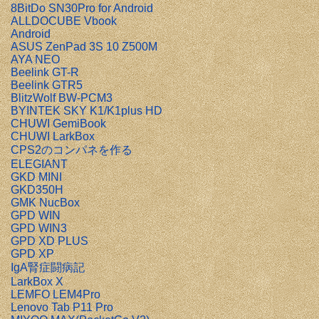
8BitDo SN30Pro for Android
ALLDOCUBE Vbook
Android
ASUS ZenPad 3S 10 Z500M
AYA NEO
Beelink GT-R
Beelink GTR5
BlitzWolf BW-PCM3
BYINTEK SKY K1/K1plus HD
CHUWI GemiBook
CHUWI LarkBox
CPS2のコンパネを作る
ELEGIANT
GKD MINI
GKD350H
GMK NucBox
GPD WIN
GPD WIN3
GPD XD PLUS
GPD XP
IgA腎症闘病記
LarkBox X
LEMFO LEM4Pro
Lenovo Tab P11 Pro