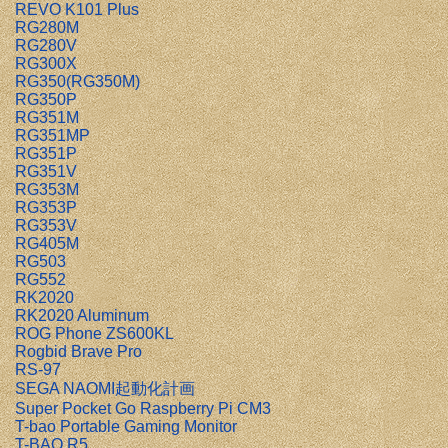
REVO K101 Plus
RG280M
RG280V
RG300X
RG350(RG350M)
RG350P
RG351M
RG351MP
RG351P
RG351V
RG353M
RG353P
RG353V
RG405M
RG503
RG552
RK2020
RK2020 Aluminum
ROG Phone ZS600KL
Rogbid Brave Pro
RS-97
SEGA NAOMI起動化計画
Super Pocket Go Raspberry Pi CM3
T-bao Portable Gaming Monitor
T-BAO R5