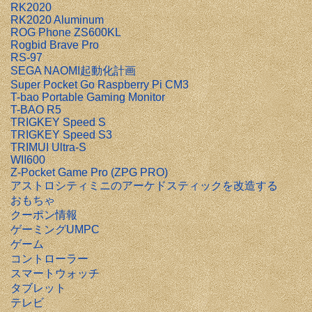
RK2020
RK2020 Aluminum
ROG Phone ZS600KL
Rogbid Brave Pro
RS-97
SEGA NAOMI起動化計画
Super Pocket Go Raspberry Pi CM3
T-bao Portable Gaming Monitor
T-BAO R5
TRIGKEY Speed S
TRIGKEY Speed S3
TRIMUI Ultra-S
WII600
Z-Pocket Game Pro (ZPG PRO)
アストロシティミニのアーケドスティックを改造する
おもちゃ
クーポン情報
ゲーミングUMPC
ゲーム
コントローラー
スマートウォッチ
タブレット
テレビ