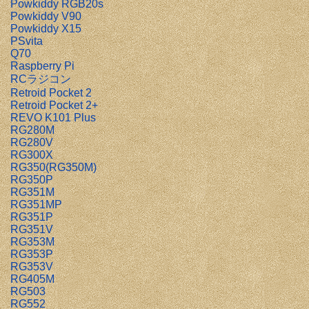
Powkiddy RGB20s
Powkiddy V90
Powkiddy X15
PSvita
Q70
Raspberry Pi
RCラジコン
Retroid Pocket 2
Retroid Pocket 2+
REVO K101 Plus
RG280M
RG280V
RG300X
RG350(RG350M)
RG350P
RG351M
RG351MP
RG351P
RG351V
RG353M
RG353P
RG353V
RG405M
RG503
RG552