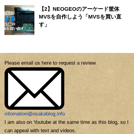
【2】NEOGEOのアーケード筐体
MVSを自作しよう「MVSを買い直
す」
Please email us here to request a review
infomation@osakablog.info
I am also on Youtube at the same time as this blog, so I
can appeal with text and videos.