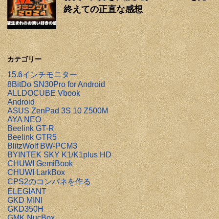
終えての正直な感想
カテゴリー
15.6インチモニター
8BitDo SN30Pro for Android
ALLDOCUBE Vbook
Android
ASUS ZenPad 3S 10 Z500M
AYA NEO
Beelink GT-R
Beelink GTR5
BlitzWolf BW-PCM3
BYINTEK SKY K1/K1plus HD
CHUWI GemiBook
CHUWI LarkBox
CPS2のコンパネを作る
ELEGIANT
GKD MINI
GKD350H
GMK NucBox