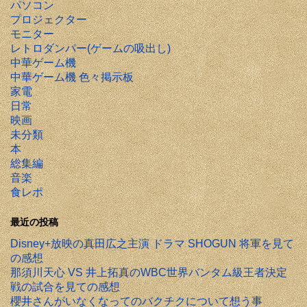
パソコン
プロジェクター
モニター
レトロダンパー(ゲームの吸出し)
中華ゲーム機
中華ゲーム機 色々掲示板
家電
日常
映画
未分類
本
総集編
音楽
食レポ
最近の投稿
Disney+放映の真田広之主演 ドラマ SHOGUN 将軍を見て
の感想
那須川天心 VS 井上拓真のWBC世界バンタム級王者決定
戦の試合を見ての感想
櫻井さんがいなくなってのバクチクについて想う事