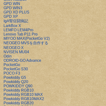
GPD WIN
GPD WIN3
GPD XD PLUS
GPD XP
IgA腎症闘病記
LarkBox X
LEMFO LEM4Pro
Lenovo Tab P11 Pro
MIYOO MAX(PocketGo V2)
NEOGEO MVSを自作する
NEOGEO X
NVISEN MU04
Odin
ODROID-GO Advance
PocketGo
PocketGo S30
POCO F3
Powkiddy G5
Powkiddy Q20
POWKIDDY Q90
Powkiddy RGB10
Powkiddy RGB10 MAX
Powkiddy RGB10MAX2
Powkiddy RGB20