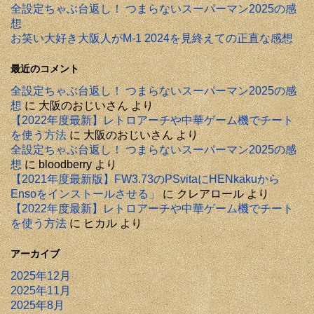
全設定ちゃぶ台返し！ つまらないスーパーマン2025の感
想
お笑い大好き大阪人がM-1 2024を見終えての正直な感想
最近のコメント
全設定ちゃぶ台返し！ つまらないスーパーマン2025の感
想
に
大阪のおじいさん
より
【2022年度最新】レトロアーチや中華ゲーム機でチート
を使う方法
に
大阪のおじいさん
より
全設定ちゃぶ台返し！ つまらないスーパーマン2025の感
想
に
bloodberry
より
【2021年度最新版】FW3.73のPSvitaにHENkakuから
Ensoをインストールさせる」
に
クレアロール
より
【2022年度最新】レトロアーチや中華ゲーム機でチート
を使う方法
に
ヒカル
より
アーカイブ
2025年12月
2025年11月
2025年8月