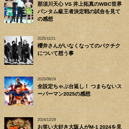
那須川天心 VS 井上拓真のWBC世界
バンタム級王者決定戦の試合を見て
の感想
2025/11/21
櫻井さんがいなくなってのバクチク
について想う事
2025/08/24
全設定ちゃぶ台返し！ つまらないス
ーパーマン2025の感想
2024/12/29
お笑い大好き大阪人がM-1 2024を見