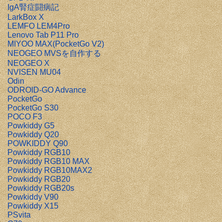
IgA腎症闘病記
LarkBox X
LEMFO LEM4Pro
Lenovo Tab P11 Pro
MIYOO MAX(PocketGo V2)
NEOGEO MVSを自作する
NEOGEO X
NVISEN MU04
Odin
ODROID-GO Advance
PocketGo
PocketGo S30
POCO F3
Powkiddy G5
Powkiddy Q20
POWKIDDY Q90
Powkiddy RGB10
Powkiddy RGB10 MAX
Powkiddy RGB10MAX2
Powkiddy RGB20
Powkiddy RGB20s
Powkiddy V90
Powkiddy X15
PSvita