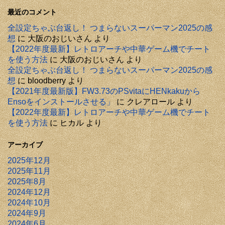
最近のコメント
全設定ちゃぶ台返し！ つまらないスーパーマン2025の感
想
に
大阪のおじいさん
より
【2022年度最新】レトロアーチや中華ゲーム機でチート
を使う方法
に
大阪のおじいさん
より
全設定ちゃぶ台返し！ つまらないスーパーマン2025の感
想
に
bloodberry
より
【2021年度最新版】FW3.73のPSvitaにHENkakuから
Ensoをインストールさせる」
に
クレアロール
より
【2022年度最新】レトロアーチや中華ゲーム機でチート
を使う方法
に
ヒカル
より
アーカイブ
2025年12月
2025年11月
2025年8月
2024年12月
2024年10月
2024年9月
2024年6月