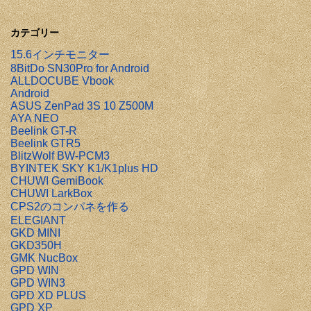
カテゴリー
15.6インチモニター
8BitDo SN30Pro for Android
ALLDOCUBE Vbook
Android
ASUS ZenPad 3S 10 Z500M
AYA NEO
Beelink GT-R
Beelink GTR5
BlitzWolf BW-PCM3
BYINTEK SKY K1/K1plus HD
CHUWI GemiBook
CHUWI LarkBox
CPS2のコンパネを作る
ELEGIANT
GKD MINI
GKD350H
GMK NucBox
GPD WIN
GPD WIN3
GPD XD PLUS
GPD XP