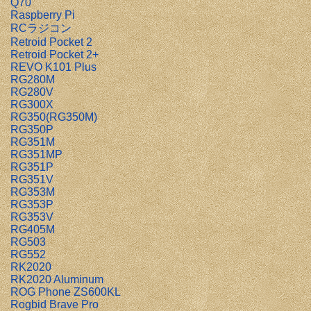
Q70
Raspberry Pi
RCラジコン
Retroid Pocket 2
Retroid Pocket 2+
REVO K101 Plus
RG280M
RG280V
RG300X
RG350(RG350M)
RG350P
RG351M
RG351MP
RG351P
RG351V
RG353M
RG353P
RG353V
RG405M
RG503
RG552
RK2020
RK2020 Aluminum
ROG Phone ZS600KL
Rogbid Brave Pro