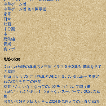
中華ゲーム機
中華ゲーム機 色々掲示板
家電
日常
映画
未分類
本
総集編
音楽
食レポ
最近の投稿
Disney+放映の真田広之主演 ドラマ SHOGUN 将軍を見て
の感想
那須川天心 VS 井上拓真のWBC世界バンタム級王者決定
戦の試合を見ての感想
櫻井さんがいなくなってのバクチクについて想う事
全設定ちゃぶ台返し！ つまらないスーパーマン2025の感
想
お笑い大好き大阪人がM-1 2024を見終えての正直な感想