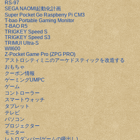
RS-97
SEGA NAOMI起動化計画
Super Pocket Go Raspberry Pi CM3
T-bao Portable Gaming Monitor
T-BAO R5
TRIGKEY Speed S
TRIGKEY Speed S3
TRIMUI Ultra-S
WII600
Z-Pocket Game Pro (ZPG PRO)
アストロシティミニのアーケドスティックを改造する
おもちゃ
クーポン情報
ゲーミングUMPC
ゲーム
コントローラー
スマートウォッチ
タブレット
テレビ
パソコン
プロジェクター
モニター
レトロダンパー(ゲームの吸出し)