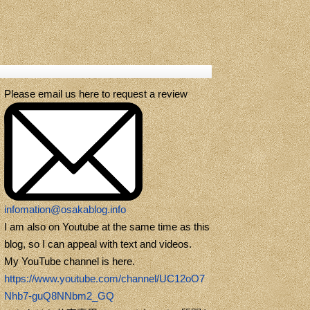
Please email us here to request a review
infomation@osakablog.info
I am also on Youtube at the same time as this
blog, so I can appeal with text and videos.
My YouTube channel is here.
https://www.youtube.com/channel/UC12oO7
Nhb7-guQ8NNbm2_GQ