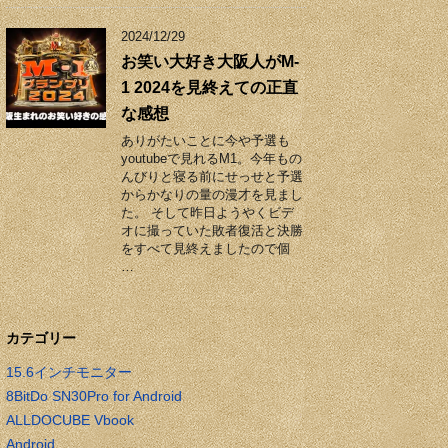
2024/12/29
お笑い大好き大阪人がM-
1 2024を見終えての正直
な感想
ありがたいことに今や予選も
youtubeで見れるM1。今年もの
んびりと寝る前にせっせと予選
からかなりの量の漫才を見まし
た。 そして昨日ようやくビデ
オに撮っていた敗者復活と決勝
をすべて見終えましたので個
…
カテゴリー
15.6インチモニター
8BitDo SN30Pro for Android
ALLDOCUBE Vbook
Android