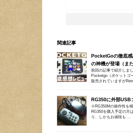
関連記事
PocketGoの
の神機が登場（またはN
前回の記事で紹介しま
Pocketgo（ポケット
販売されていますがRetr
RG350に外部U
※RG350Mの操作性を
RG350を購入予定の方
り、しかもお値段も …