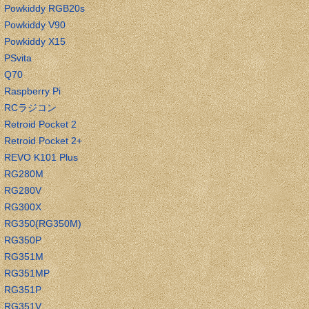
Powkiddy RGB20s
Powkiddy V90
Powkiddy X15
PSvita
Q70
Raspberry Pi
RCラジコン
Retroid Pocket 2
Retroid Pocket 2+
REVO K101 Plus
RG280M
RG280V
RG300X
RG350(RG350M)
RG350P
RG351M
RG351MP
RG351P
RG351V