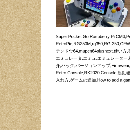
Super Pocket Go Raspberry Pi CM3,Po
RetroPie,RG350M,rg350,RG-350,CFW,c
テンドウ64,mupen64plusnext,使
エミュレータ,エミュ,エミュレーター,携
介,ハック,バージョンアップ,Firmwea
Retro Console,RK2020 Con
入れ方,ゲームの追加,How to add a 