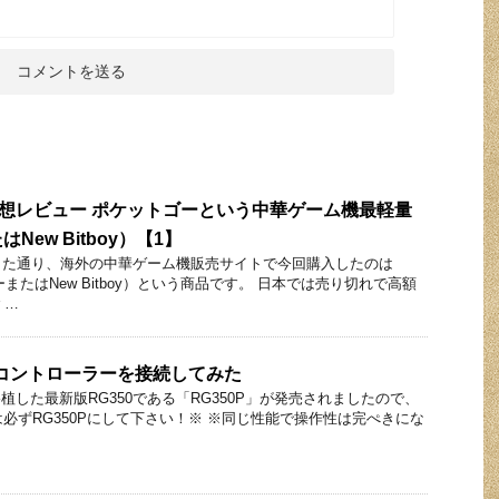
徹底感想レビュー ポケットゴーという中華ゲーム機最軽量
ew Bitboy）【1】
した通り、海外の中華ゲーム機販売サイトで今回購入したのは
ゴーまたはNew Bitboy）という商品です。 日本では売り切れで高額
 …
SBコントローラーを接続してみた
移植した最新版RG350である「RG350P」が発売されましたので、
は必ずRG350Pにして下さい！※ ※同じ性能で操作性は完ぺきにな