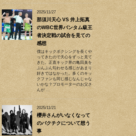
2025/11/27
那須川天心 VS 井上拓真
のWBC世界バンタム級王
者決定戦の試合を見ての
感想
僕はキックボクシングを長くや
ってきたので天心をずっと見て
きた。正直キック界の亀田臭を
ぷんぷん匂わせる感じがあまり
好きではなかった。多くのキッ
クファンも同じ感じなんじゃな
いかな？プロモーターのお父さ
んが …
2025/11/21
櫻井さんがいなくなって
のバクチクについて想う
事