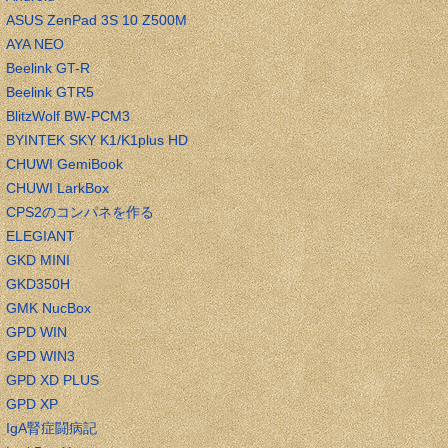
ASUS ZenPad 3S 10 Z500M
AYA NEO
Beelink GT-R
Beelink GTR5
BlitzWolf BW-PCM3
BYINTEK SKY K1/K1plus HD
CHUWI GemiBook
CHUWI LarkBox
CPS2のコンパネを作る
ELEGIANT
GKD MINI
GKD350H
GMK NucBox
GPD WIN
GPD WIN3
GPD XD PLUS
GPD XP
IgA腎症闘病記