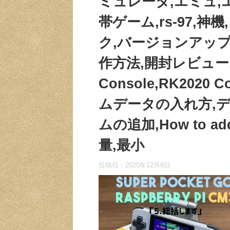
ミュレータ,エミュ,
帯ゲーム,rs-97,神
ク,バージョンアップ,
作方法,開封レビュー,開封
Console,RK2020
ムデータの入れ方,デ
ムの追加,How to a
量,最小
投稿日：
2020年12月8日