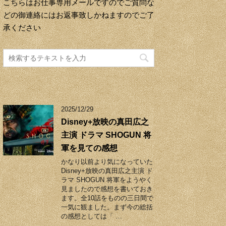
こちらはお仕事専用メールですのでご質問な
どの御連絡にはお返事致しかねますのでご了
承ください
2025/12/29
Disney+放映の真田広之
主演 ドラマ SHOGUN 将
軍を見ての感想
かなり以前より気になっていた
Disney+放映の真田広之主演 ド
ラマ SHOGUN 将軍をようやく
見ましたので感想を書いておき
ます。全10話をものの三日間で
一気に観ました。まず今の総括
の感想としては「 …