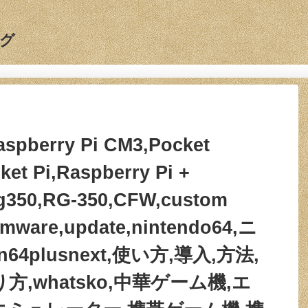
グ
aspberry Pi CM3,Pocket
ket Pi,Raspberry Pi +
g350,RG-350,CFW,custom
irmware,update,nintendo64,ニ
64plusnext,使い方,導入,方法,
方,whatsko,中華ゲーム機,エ