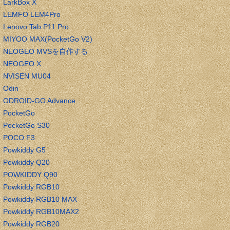
LarkBox X
LEMFO LEM4Pro
Lenovo Tab P11 Pro
MIYOO MAX(PocketGo V2)
NEOGEO MVSを自作する
NEOGEO X
NVISEN MU04
Odin
ODROID-GO Advance
PocketGo
PocketGo S30
POCO F3
Powkiddy G5
Powkiddy Q20
POWKIDDY Q90
Powkiddy RGB10
Powkiddy RGB10 MAX
Powkiddy RGB10MAX2
Powkiddy RGB20