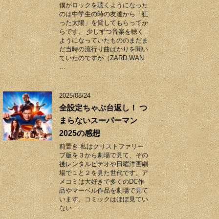
僕がロックを聴くようになった
のは中学生の時の友達から「狂
った太陽」を貸してもらってか
らです。 少しずつ音楽を聴く
ようになっていたもののまだま
だ当時の流行り曲ばかりを聞い
ていたのですが（ZARD,WAN
…
2025/08/24
全設定ちゃぶ台返し！ つ
まらないスーパーマン
2025の感想
前置き 私はクリストファリー
ブ版を３から劇場で見て、その
後レンタルビデオや日曜洋画劇
場で１と２を見た世代です。ア
メコミは大好きで多くのDC作
品やマーベル作品を劇場で見て
います。コミックはほぼ見てい
ない …