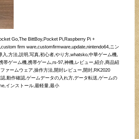
cket Go,The BittBoy,Pocket Pi,Raspberry Pi +
ustom firm ware,customfirmware,update,nintendo64,ニン
い方,導入,方法,説明,写真,初心者,やり方,whatsko,中華ゲーム機,
帯ゲーム機,携帯ゲーム,rs-97,神機,レビュー,紹介,商品紹
r,ファームウェア,操作方法,開封レビュー,開封,RK2020
sole,起動確認,動作確認,ゲームデータの入れ方,データ転送,ゲームの
game,インストール,最軽量,最小