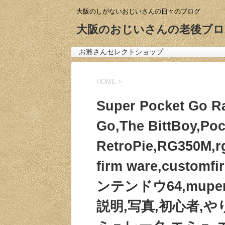
大阪のしがないおじいさんの日々のブログ
大阪のおじいさんの老後ブロ
お爺さんセレクトショップ
HOME
>
Super Pocket Go R
Go,The BittBoy,Poc
RetroPie,RG350M,r
firm ware,customf
ンテンドウ64,mupen
説明,写真,初心者,やり