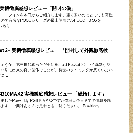
 5G 実機徹底感想レビュー「開封の儀」
マートフォンを本日からご紹介します。凄く安いのにとっても高性
ので有名なPOCOシリーズの最上位モデルPOCO F3 5Gを
でお送り …
Pocket 2+ 実機徹底感想レビュー 「開封して外観徹底検
か、第三世代真っただ中にRetroid Pocket 2という異端な商
。非常に出来の良い筐体でしたが、発売のタイミングが悪くいまい
に …
 RGB10MAX2 実機徹底感想レビュー 「総括します」
したPowkiddy RGB10MAX2ですが本日は今日までの情報を踏
す。ご興味ある方は是非ともご覧ください。 Powkiddy