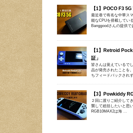
【1】POCO F3
最近巷で有名な中華ス
能なCPUを搭載している
Banggoodさんの提供
【1】Retroid 
証」
皆さんは覚えているでしょう
品が発売されたことを
ちフィードバックされず
【3】Powkiddy
２回に渡りご紹介してきま
襲して総括したいと思いま
RGB10MAX2は海 …