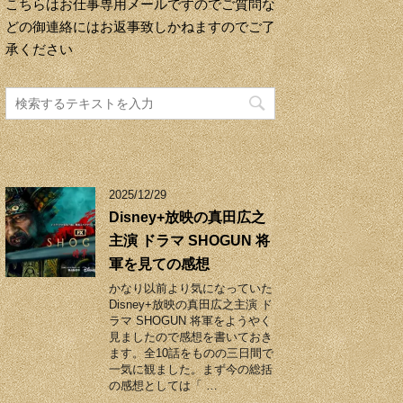
こちらはお仕事専用メールですのでご質問な
どの御連絡にはお返事致しかねますのでご了
承ください
2025/12/29
Disney+放映の真田広之
主演 ドラマ SHOGUN 将
軍を見ての感想
かなり以前より気になっていた
Disney+放映の真田広之主演 ド
ラマ SHOGUN 将軍をようやく
見ましたので感想を書いておき
ます。全10話をものの三日間で
一気に観ました。まず今の総括
の感想としては「 …