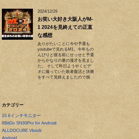
2024/12/29
お笑い大好き大阪人がM-
1 2024を見終えての正直
な感想
ありがたいことに今や予選も
youtubeで見れるM1。今年もの
んびりと寝る前にせっせと予選
からかなりの量の漫才を見まし
た。 そして昨日ようやくビデ
オに撮っていた敗者復活と決勝
をすべて見終えましたので個
…
カテゴリー
15.6インチモニター
8BitDo SN30Pro for Android
ALLDOCUBE Vbook
Android