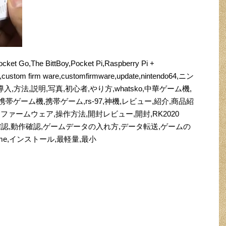
cket Go,The BittBoy,Pocket Pi,Raspberry Pi +
ustom firm ware,customfirmware,update,nintendo64,ニン
い方,導入,方法,説明,写真,初心者,やり方,whatsko,中華ゲーム機,
帯ゲーム機,携帯ゲーム,rs-97,神機,レビュー,紹介,商品紹
r,ファームウェア,操作方法,開封レビュー,開封,RK2020
sole,起動確認,動作確認,ゲームデータの入れ方,データ転送,ゲームの
game,インストール,最軽量,最小