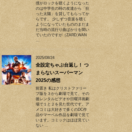
僕がロックを聴くようになった
のは中学生の時の友達から「狂
った太陽」を貸してもらってか
らです。 少しずつ音楽を聴く
ようになっていたもののまだま
だ当時の流行り曲ばかりを聞い
ていたのですが（ZARD,WAN
…
2025/08/24
全設定ちゃぶ台返し！ つ
まらないスーパーマン
2025の感想
前置き 私はクリストファリー
ブ版を３から劇場で見て、その
後レンタルビデオや日曜洋画劇
場で１と２を見た世代です。ア
メコミは大好きで多くのDC作
品やマーベル作品を劇場で見て
います。コミックはほぼ見てい
ない …