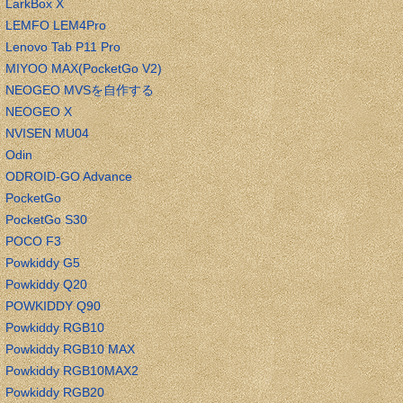
LarkBox X
LEMFO LEM4Pro
Lenovo Tab P11 Pro
MIYOO MAX(PocketGo V2)
NEOGEO MVSを自作する
NEOGEO X
NVISEN MU04
Odin
ODROID-GO Advance
PocketGo
PocketGo S30
POCO F3
Powkiddy G5
Powkiddy Q20
POWKIDDY Q90
Powkiddy RGB10
Powkiddy RGB10 MAX
Powkiddy RGB10MAX2
Powkiddy RGB20