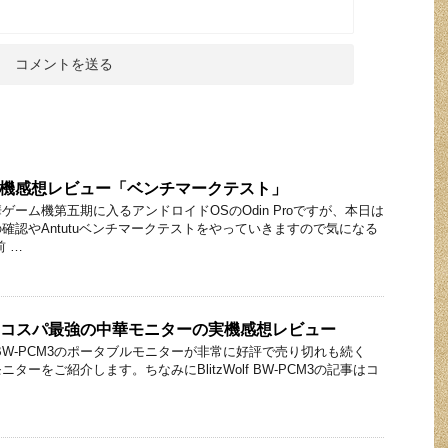
oの実機感想レビュー「ベンチマークテスト」
ーム機第五期に入るアンドロイドOSのOdin Proですが、本日は
確認やAntutuベンチマークテストをやっていきますので気になる
 …
W-GM3 コスパ最強の中華モニターの実機感想レビュー
lf BW-PCM3のポータブルモニターが非常に好評で売り切れも続く
いモニターをご紹介します。ちなみにBlitzWolf BW-PCM3の記事はコ