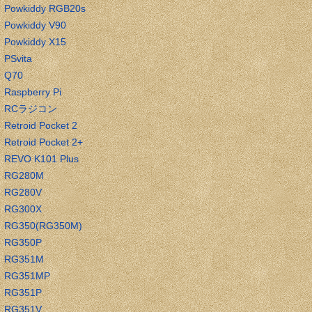
Powkiddy RGB20s
Powkiddy V90
Powkiddy X15
PSvita
Q70
Raspberry Pi
RCラジコン
Retroid Pocket 2
Retroid Pocket 2+
REVO K101 Plus
RG280M
RG280V
RG300X
RG350(RG350M)
RG350P
RG351M
RG351MP
RG351P
RG351V