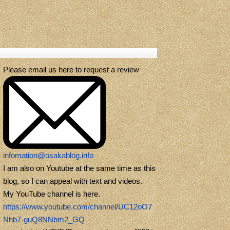
Please email us here to request a review
infomation@osakablog.info
I am also on Youtube at the same time as this
blog, so I can appeal with text and videos.
My YouTube channel is here.
https://www.youtube.com/channel/UC12oO7
Nhb7-guQ8NNbm2_GQ