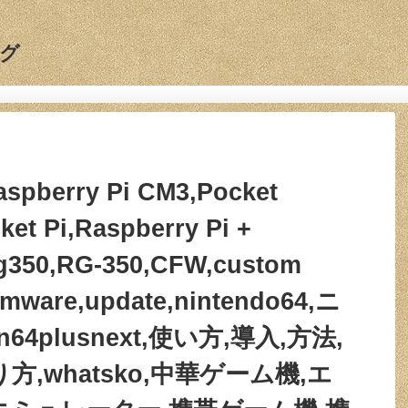
グ
aspberry Pi CM3,Pocket
ket Pi,Raspberry Pi +
g350,RG-350,CFW,custom
irmware,update,nintendo64,ニ
64plusnext,使い方,導入,方法,
方,whatsko,中華ゲーム機,エ