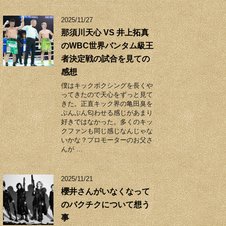
2025/11/27
那須川天心 VS 井上拓真
のWBC世界バンタム級王
者決定戦の試合を見ての
感想
僕はキックボクシングを長くや
ってきたので天心をずっと見て
きた。正直キック界の亀田臭を
ぷんぷん匂わせる感じがあまり
好きではなかった。多くのキッ
クファンも同じ感じなんじゃな
いかな？プロモーターのお父さ
んが …
2025/11/21
櫻井さんがいなくなって
のバクチクについて想う
事