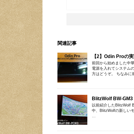
関連記事
【2】Odin Pr
前回から始めました中華ゲ
電源を入れてシステムの
方はどうぞ。 ちなみに前
BlitzWolf B
以前紹介したBlitzWo
中、BlitzWolfの新し
…