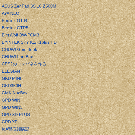
ASUS ZenPad 3S 10 Z500M
AYA NEO
Beelink GT-R
Beelink GTR5
BlitzWolf BW-PCM3
BYINTEK SKY K1/K1plus HD
CHUWI GemiBook
CHUWI LarkBox
CPS2のコンパネを作る
ELEGIANT
GKD MINI
GKD350H
GMK NucBox
GPD WIN
GPD WIN3
GPD XD PLUS
GPD XP
IgA腎症闘病記