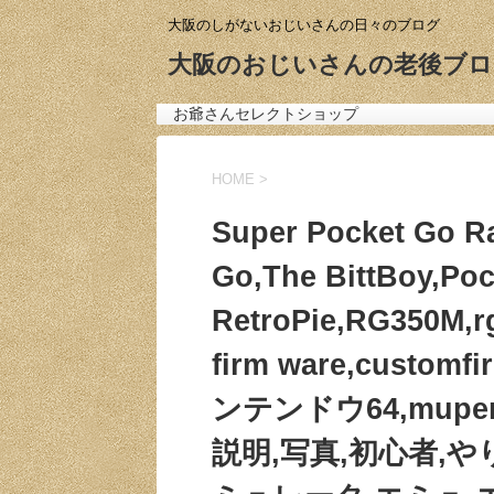
大阪のしがないおじいさんの日々のブログ
大阪のおじいさんの老後ブロ
お爺さんセレクトショップ
HOME
>
Super Pocket Go R
Go,The BittBoy,Poc
RetroPie,RG350M,r
firm ware,customf
ンテンドウ64,mupen
説明,写真,初心者,やり