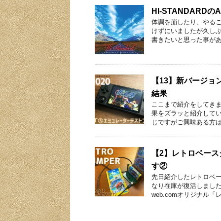
HI-STANDARDのA
体調を崩したり、やる
けずにいましたが久しぶ
書きたいと思った事があ
【13】新バージョ
結果
ここまで紹介をしてきま
果をズラッと紹介してい
じですがご興味ある方は
【2】レトロベース
す②
先日紹介したレトロベー
なり在庫が復活しました
web.comオリジナル「