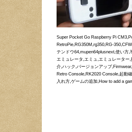
Super Pocket Go Raspberry Pi CM3,Po
RetroPie,RG350M,rg350,RG-350,CFW,c
テンドウ64,mupen64plusnext,使
エミュレータ,エミュ,エミュレーター,携
介,ハック,バージョンアップ,Firmwea
Retro Console,RK2020 Con
入れ方,ゲームの追加,How to add a 