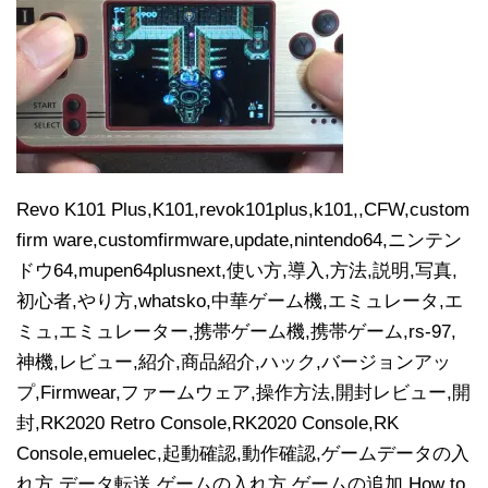
Revo K101 Plus,K101,revok101plus,k101,,CFW,custom
firm ware,customfirmware,update,nintendo64,ニンテン
ドウ64,mupen64plusnext,使い方,導入,方法,説明,写真,
初心者,やり方,whatsko,中華ゲーム機,エミュレータ,エ
ミュ,エミュレーター,携帯ゲーム機,携帯ゲーム,rs-97,
神機,レビュー,紹介,商品紹介,ハック,バージョンアッ
プ,Firmwear,ファームウェア,操作方法,開封レビュー,開
封,RK2020 Retro Console,RK2020 Console,RK
Console,emuelec,起動確認,動作確認,ゲームデータの入
れ方,データ転送,ゲームの入れ方,ゲームの追加,How to