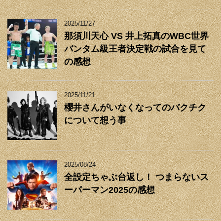
2025/11/27
那須川天心 VS 井上拓真のWBC世界
バンタム級王者決定戦の試合を見て
の感想
2025/11/21
櫻井さんがいなくなってのバクチク
について想う事
2025/08/24
全設定ちゃぶ台返し！ つまらないス
ーパーマン2025の感想