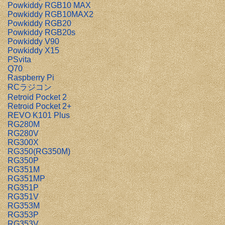
Powkiddy RGB10 MAX
Powkiddy RGB10MAX2
Powkiddy RGB20
Powkiddy RGB20s
Powkiddy V90
Powkiddy X15
PSvita
Q70
Raspberry Pi
RCラジコン
Retroid Pocket 2
Retroid Pocket 2+
REVO K101 Plus
RG280M
RG280V
RG300X
RG350(RG350M)
RG350P
RG351M
RG351MP
RG351P
RG351V
RG353M
RG353P
RG353V