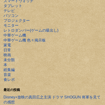
スマートウォッチ
タブレット
テレビ
パソコン
プロジェクター
モニター
レトロダンパー(ゲームの吸出し)
中華ゲーム機
中華ゲーム機 色々掲示板
家電
日常
映画
未分類
本
総集編
音楽
食レポ
最近の投稿
Disney+放映の真田広之主演 ドラマ SHOGUN 将軍を見て
の感想