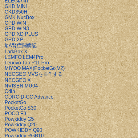
ELEGIANT
GKD MINI
GKD350H
GMK NucBox
GPD WIN
GPD WIN3
GPD XD PLUS
GPD XP
IgA腎症闘病記
LarkBox X
LEMFO LEM4Pro
Lenovo Tab P11 Pro
MIYOO MAX(PocketGo V2)
NEOGEO MVSを自作する
NEOGEO X
NVISEN MU04
Odin
ODROID-GO Advance
PocketGo
PocketGo S30
POCO F3
Powkiddy G5
Powkiddy Q20
POWKIDDY Q90
Powkiddy RGB10