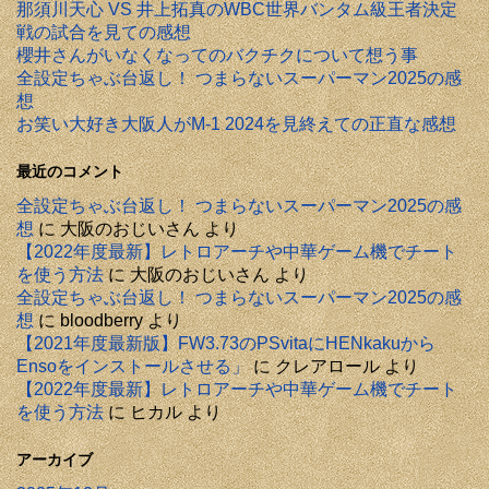
那須川天心 VS 井上拓真のWBC世界バンタム級王者決定
戦の試合を見ての感想
櫻井さんがいなくなってのバクチクについて想う事
全設定ちゃぶ台返し！ つまらないスーパーマン2025の感
想
お笑い大好き大阪人がM-1 2024を見終えての正直な感想
最近のコメント
全設定ちゃぶ台返し！ つまらないスーパーマン2025の感
想
に
大阪のおじいさん
より
【2022年度最新】レトロアーチや中華ゲーム機でチート
を使う方法
に
大阪のおじいさん
より
全設定ちゃぶ台返し！ つまらないスーパーマン2025の感
想
に
bloodberry
より
【2021年度最新版】FW3.73のPSvitaにHENkakuから
Ensoをインストールさせる」
に
クレアロール
より
【2022年度最新】レトロアーチや中華ゲーム機でチート
を使う方法
に
ヒカル
より
アーカイブ